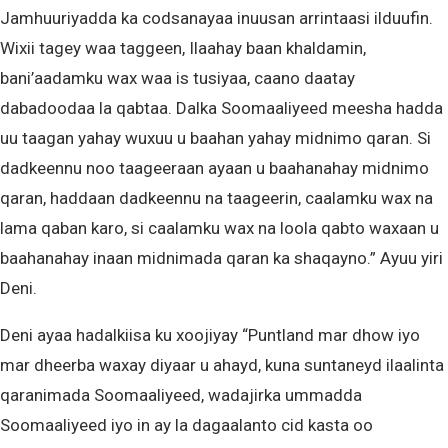
Jamhuuriyadda ka codsanayaa inuusan arrintaasi ilduufin.
Wixii tagey waa taggeen, Ilaahay baan khaldamin,
bani’aadamku wax waa is tusiyaa, caano daatay
dabadoodaa la qabtaa. Dalka Soomaaliyeed meesha hadda
uu taagan yahay wuxuu u baahan yahay midnimo qaran. Si
dadkeennu noo taageeraan ayaan u baahanahay midnimo
qaran, haddaan dadkeennu na taageerin, caalamku wax na
lama qaban karo, si caalamku wax na loola qabto waxaan u
baahanahay inaan midnimada qaran ka shaqayno.” Ayuu yiri
Deni.
Deni ayaa hadalkiisa ku xoojiyay “Puntland mar dhow iyo
mar dheerba waxay diyaar u ahayd, kuna suntaneyd ilaalinta
qaranimada Soomaaliyeed, wadajirka ummadda
Soomaaliyeed iyo in ay la dagaalanto cid kasta oo