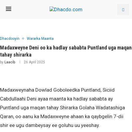
Dhacdooyin
Wararka Maanta
Madaxweyne Deni oo ka hadlay sababta Puntland uga maqan
tahay shirarka
by
Laacib
26 April 2025
Madaxweynaha Dowlad Goboleedka Puntland, Siciid
Cabdullaahi Deni ayaa maanta ka hadlay sababta ay
Puntland uga maqan tahay Shirarka Golaha Wadatashiga
Qaran, oo aanu ka Madaxweyne ahaan ka qaybgelin 7-dii
shir ee ugu dambeysay ee goluhu uu yeeshay.