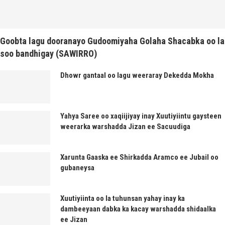
Goobta lagu dooranayo Gudoomiyaha Golaha Shacabka oo la
soo bandhigay (SAWIRRO)
Dhowr gantaal oo lagu weeraray Dekedda Mokha
Yahya Saree oo xaqiijiyay inay Xuutiyiintu gaysteen
weerarka warshadda Jizan ee Sacuudiga
Xarunta Gaaska ee Shirkadda Aramco ee Jubail oo
gubaneysa
Xuutiyiinta oo la tuhunsan yahay inay ka
dambeeyaan dabka ka kacay warshadda shidaalka
ee Jizan