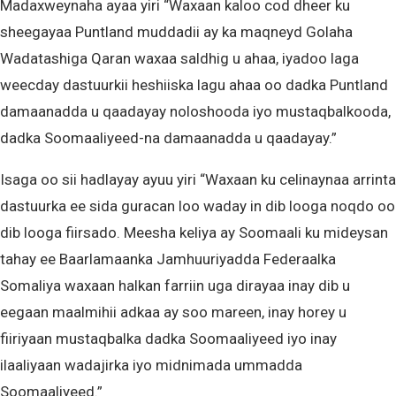
Madaxweynaha ayaa yiri “Waxaan kaloo cod dheer ku
sheegayaa Puntland muddadii ay ka maqneyd Golaha
Wadatashiga Qaran waxaa saldhig u ahaa, iyadoo laga
weecday dastuurkii heshiiska lagu ahaa oo dadka Puntland
damaanadda u qaadayay noloshooda iyo mustaqbalkooda,
dadka Soomaaliyeed-na damaanadda u qaadayay.”
Isaga oo sii hadlayay ayuu yiri “Waxaan ku celinaynaa arrinta
dastuurka ee sida guracan loo waday in dib looga noqdo oo
dib looga fiirsado. Meesha keliya ay Soomaali ku mideysan
tahay ee Baarlamaanka Jamhuuriyadda Federaalka
Somaliya waxaan halkan farriin uga dirayaa inay dib u
eegaan maalmihii adkaa ay soo mareen, inay horey u
fiiriyaan mustaqbalka dadka Soomaaliyeed iyo inay
ilaaliyaan wadajirka iyo midnimada ummadda
Soomaaliyeed.”