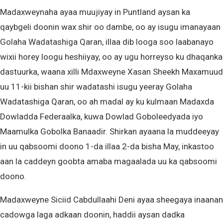
Madaxweynaha ayaa muujiyay in Puntland aysan ka
qaybgeli doonin wax shir oo dambe, oo ay isugu imanayaan
Golaha Wadatashiga Qaran, illaa dib looga soo laabanayo
wixii horey loogu heshiiyay, oo ay ugu horreyso ku dhaqanka
dastuurka, waana xilli Mdaxweyne Xasan Sheekh Maxamuud
uu 11-kii bishan shir wadatashi isugu yeeray Golaha
Wadatashiga Qaran, oo ah madal ay ku kulmaan Madaxda
Dowladda Federaalka, kuwa Dowlad Goboleedyada iyo
Maamulka Gobolka Banaadir. Shirkan ayaana la muddeeyay
in uu qabsoomi doono 1-da illaa 2-da bisha May, inkastoo
aan la caddeyn goobta amaba magaalada uu ka qabsoomi
doono.
Madaxweyne Siciid Cabdullaahi Deni ayaa sheegaya inaanan
cadowga laga adkaan doonin, haddii aysan dadka