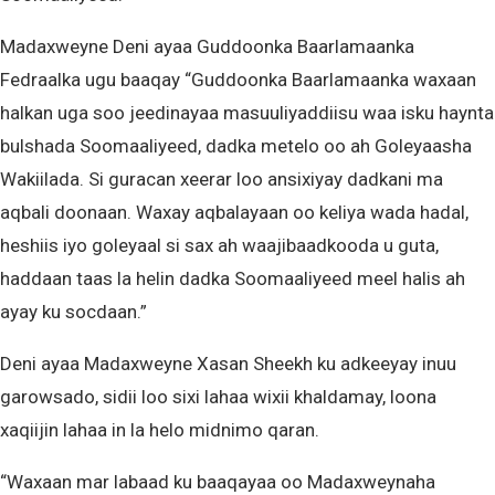
Madaxweyne Deni ayaa Guddoonka Baarlamaanka
Fedraalka ugu baaqay “Guddoonka Baarlamaanka waxaan
halkan uga soo jeedinayaa masuuliyaddiisu waa isku haynta
bulshada Soomaaliyeed, dadka metelo oo ah Goleyaasha
Wakiilada. Si guracan xeerar loo ansixiyay dadkani ma
aqbali doonaan. Waxay aqbalayaan oo keliya wada hadal,
heshiis iyo goleyaal si sax ah waajibaadkooda u guta,
haddaan taas la helin dadka Soomaaliyeed meel halis ah
ayay ku socdaan.”
Deni ayaa Madaxweyne Xasan Sheekh ku adkeeyay inuu
garowsado, sidii loo sixi lahaa wixii khaldamay, loona
xaqiijin lahaa in la helo midnimo qaran.
“Waxaan mar labaad ku baaqayaa oo Madaxweynaha