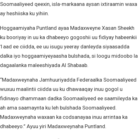
Soomaaliyeed qeexin, isla-markaana aysan ixtiraamin waxa
ay heshiiska ku yihiin.
Hoggaamiyaha Puntland ayaa Madaxweyne Xasan Sheekh
ku booriyay in uu ka dhabeeyo gogoshii uu fidiyay habeenkii
1aad ee ciidda, ee uu isugu yeeray danleyda siyaasadda
dalka iyo hoggaamiyeyaasha bulshada, si loogu midoobo la
dagaalanka maleeshiyada Al Shabaab.
“Madaxweynaha Jamhuuriyadda Federaalka Soomaaliyeed
wuxuu maalintii ciidda uu ku dhawaaqay inuu gogol u
fidinayo dhammaan dadka Soomaaliyeed ee saamileyda ka
ah ama saamaynta ku leh bulshada Soomaaliyeed.
Madaxweynaha waxaan ka codsanayaa inuu arrintaa ka
dhabeeyo.” Ayuu yiri Madaxweynaha Puntland.