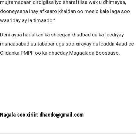
mujtamacaan cirdigiisa iyo sharaftiisa wax u dhimeysa,
dooneysana inay afkaaro khaldan oo meelo kale laga soo
waariday ay la timaado.”
Deni ayaa hadalkan ka sheegay khudbad uu ka jeediyay
munaasabad uu tababar ugu soo xirayay dufcaddii 4aad ee
Ciidanka PMPF oo ka dhacday Magaalada Boosaaso.
Nagala soo xiriir: dhacdo@gmail.com