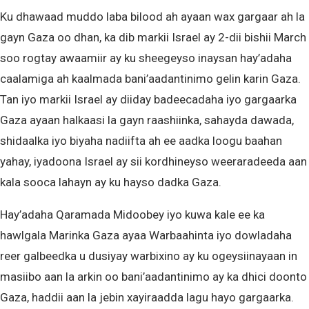
Ku dhawaad muddo laba bilood ah ayaan wax gargaar ah la
gayn Gaza oo dhan, ka dib markii Israel ay 2-dii bishii March
soo rogtay awaamiir ay ku sheegeyso inaysan hay’adaha
caalamiga ah kaalmada bani’aadantinimo gelin karin Gaza.
Tan iyo markii Israel ay diiday badeecadaha iyo gargaarka
Gaza ayaan halkaasi la gayn raashiinka, sahayda dawada,
shidaalka iyo biyaha nadiifta ah ee aadka loogu baahan
yahay, iyadoona Israel ay sii kordhineyso weeraradeeda aan
kala sooca lahayn ay ku hayso dadka Gaza.
Hay’adaha Qaramada Midoobey iyo kuwa kale ee ka
hawlgala Marinka Gaza ayaa Warbaahinta iyo dowladaha
reer galbeedka u dusiyay warbixino ay ku ogeysiinayaan in
masiibo aan la arkin oo bani’aadantinimo ay ka dhici doonto
Gaza, haddii aan la jebin xayiraadda lagu hayo gargaarka.