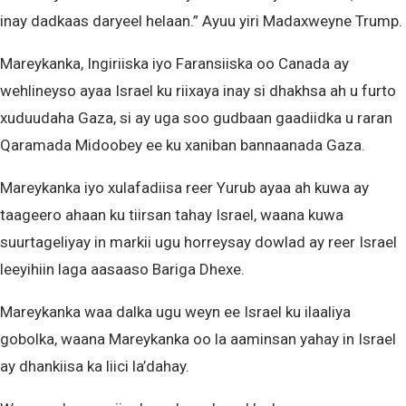
inay dadkaas daryeel helaan.” Ayuu yiri Madaxweyne Trump.
Mareykanka, Ingiriiska iyo Faransiiska oo Canada ay
wehlineyso ayaa Israel ku riixaya inay si dhakhsa ah u furto
xuduudaha Gaza, si ay uga soo gudbaan gaadiidka u raran
Qaramada Midoobey ee ku xaniban bannaanada Gaza.
Mareykanka iyo xulafadiisa reer Yurub ayaa ah kuwa ay
taageero ahaan ku tiirsan tahay Israel, waana kuwa
suurtageliyay in markii ugu horreysay dowlad ay reer Israel
leeyihiin laga aasaaso Bariga Dhexe.
Mareykanka waa dalka ugu weyn ee Israel ku ilaaliya
gobolka, waana Mareykanka oo la aaminsan yahay in Israel
ay dhankiisa ka liici la’dahay.