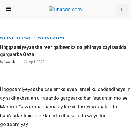
Wararka Caalamka
Wararka Maanta
Hoggaamiyeyaasha reer galbeedka oo jebinaya xayiraadda
gargaarka Gaza
by
Laacib
26 April 2025
Hoggaamiyeyaasha caalamka ayaa Israel ku cadaadinaya in
ay si dhakhsa ah u fasaxdo gargaarka bani’aadantinimo ee
Marinka Gaza, maadaama ay ka sii darreyso xaaladda
bani’aadantinimo ee ka jirta dhulka sida weyn loo
go’doomiyay.