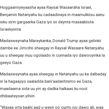
Hoggaamiyeyaasha ayaa Raysal Wasaaraha Israel,
Benjamin Netanyahu ku cadaadinaya in maamulkiisu aanu
isku xirin gargaarka Gaza iyo sii deynta maxaabiista
Israeliyiinta.
Madaxweynaha Mareykanka, Donald Trump ayaa gelinkii
dambe ee Jimcihii sheegay in Raysal Wasaare Netanyahu
uu u sheegay inuu ogolaado in cunnada iyo dawooyinka la
geeyo Gaza.
Madaxweynaha ayaa sheegay in Netanyahu uu ka dalbaday
in la hagaajiyo xaaladda bani’aadantinimo ee Gaza,
maadaama sida uu yiri ay dadka halkaas ku nool
dhibaateysan yihiin.
“Waxaa jirta baahi aad u weyn oo cunto iyo dawo ah, waa