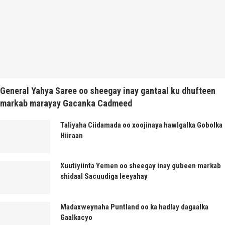
General Yahya Saree oo sheegay inay gantaal ku dhufteen
markab marayay Gacanka Cadmeed
Taliyaha Ciidamada oo xoojinaya hawlgalka Gobolka
Hiiraan
Xuutiyiinta Yemen oo sheegay inay gubeen markab
shidaal Sacuudiga leeyahay
Madaxweynaha Puntland oo ka hadlay dagaalka
Gaalkacyo