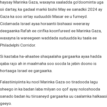
haysay Marinka Gaza, waxayna xaaladda go’doominta uga
sii dartay, ka gadaal markii bishii May ee sanadkii 2024 ay
Gaza ka soo xirtay xuduuddii Masar ee u furneyd.
Ciidamada Israel ayaa horaantii bishaasi weeraray
deegaanka Rafah ee cirifka koonfureed ee Marinka Gaza,
waxayna la wareegeen waddada xuduudda ku taala ee
Philadelphi Corridor.
Si kastaba ha-ahaatee shaqaalaha gargaarka ayaa hadda
qaba rajo ah in maalmaha soo socda la jebin doono is
hortaaga Israel ee gargaarka.
Falastiiniyiinta ku nool Marinka Gaza oo tiradooda lagu
sheego in ka badan laba milyan oo qof ayay noloshooda
sanado badan ku tiirsaneyd gargaarka uu caalamka halkaasi
geeyo.