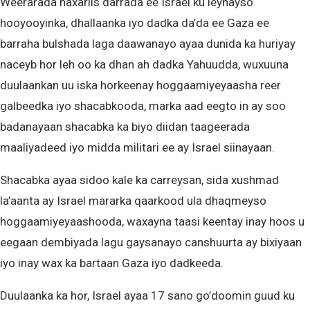
Weerarada naxariis darrada ee Israel ku leynayso
hooyooyinka, dhallaanka iyo dadka da’da ee Gaza ee
barraha bulshada laga daawanayo ayaa dunida ka huriyay
naceyb hor leh oo ka dhan ah dadka Yahuudda, wuxuuna
duulaankan uu iska horkeenay hoggaamiyeyaasha reer
galbeedka iyo shacabkooda, marka aad eegto in ay soo
badanayaan shacabka ka biyo diidan taageerada
maaliyadeed iyo midda militari ee ay Israel siinayaan.
Shacabka ayaa sidoo kale ka carreysan, sida xushmad
la’aanta ay Israel mararka qaarkood ula dhaqmeyso
hoggaamiyeyaashooda, waxayna taasi keentay inay hoos u
eegaan dembiyada lagu gaysanayo canshuurta ay bixiyaan
iyo inay wax ka bartaan Gaza iyo dadkeeda.
Duulaanka ka hor, Israel ayaa 17 sano go’doomin guud ku