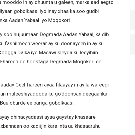
a mooddo in ay dhuunta u galeen, marka aad eegto
idiyaan gobolkaasi iyo inay xitaa ka soo gudbi
inka Aadan Yabaal iyo Moqokori.
nay soo hujuumaan Degmada Aadan Yabaal, ka dib
ku fashilmeen weerar ay ku doonayeen in ay ku
oogga Dalka iyo Macawiisleyda ku leeyihiin
l-hareeri oo hoostaga Degmada Moqokori ee
aday Ceel-hareeri ayaa filaayay in ay la wareegi
iyaan maleeshiyadooda ku go’doonsan deegaanka
uuloburde ee bariga gobolkaasi.
rayay dhinacyadaasi ayaa gaystay khasaare
axbannaan oo xaqiijin kara inta uu khasaaruhu