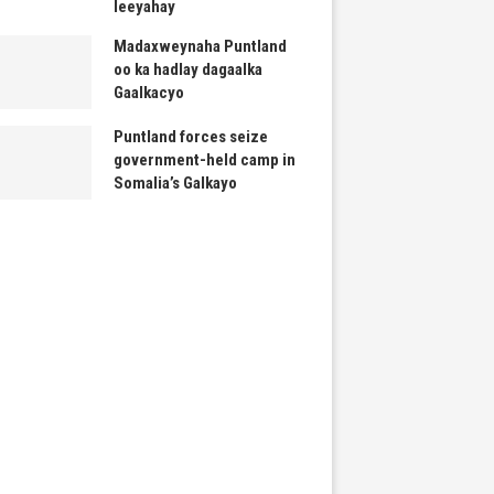
leeyahay
Madaxweynaha Puntland
oo ka hadlay dagaalka
Gaalkacyo
Puntland forces seize
government-held camp in
Somalia’s Galkayo