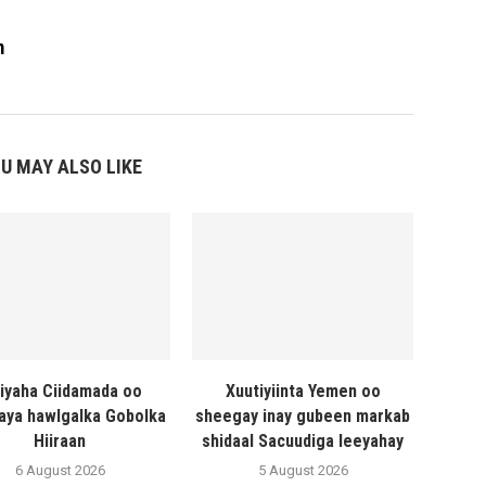
m
U MAY ALSO LIKE
liyaha Ciidamada oo
Xuutiyiinta Yemen oo
naya hawlgalka Gobolka
sheegay inay gubeen markab
Hiiraan
shidaal Sacuudiga leeyahay
6 August 2026
5 August 2026