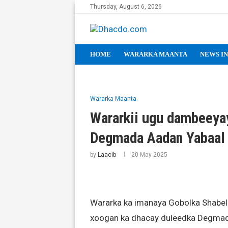
Thursday, August 6, 2026
HOME
WARARKA MAANTA
NEWS IN
Wararka Maanta
Wararkii ugu dambeeya
Degmada Aadan Yabaal
by
Laacib
20 May 2025
Wararka ka imanaya Gobolka Shabel
xoogan ka dhacay duleedka Degmad