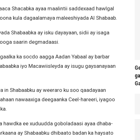
aaca Shacabka ayaa maalintii saddexaad hawlgal
oona kula dagaalamaya maleeshiyada Al Shabaab.
ada Shabaabka ay isku dayayaan, sidii ay isaga
 looga saarin degmadaasi.
dagaalka ka socdo aagga Aadan Yabaal ay barbar
abaabka iyo Macawiisleyda ay isugu gaysanayaan
Ge
ga
G
a in Shabaabku ay weeraro ku soo qaadayaan
ahaan nawaaxiga deegaanka Ceel-hareeri, iyagoo
ka.
a hawdka ee xuduudda goboladaasi ayaa dhaba-
arkaana ay Shabaabku dhibaato badan ka haysato