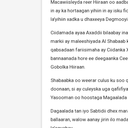
Macawiisleyda reer Hiiraan oo aadb
in ay ka hortaagan yihiin in ay isku f
la’yihiin xadka u dhaxeeya Degmooy
Ciidamada ayaa Axaddii bilaabay i
markii ay maleeshiyada Al Shabaab 
qabsadaan fariisimaha ay Ciidanka X
bannaanada hore ee deegaanka Cee
Gobolka Hiiraan.
Shabaabka oo weerar culus ku soo qa
doonaan, si ay culeyska uga qafiif
Yasooman oo hoostaga Magaalada B
Dagaalada tan iyo Sabtidii dhex ma
ballaaran, walow aanay jirin ilo mad