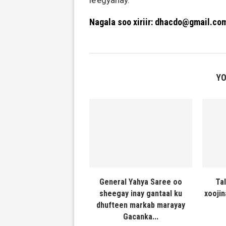
le’egyahay.
Nagala soo xiriir: dhacdo@gmail.co
YO
General Yahya Saree oo
Ta
sheegay inay gantaal ku
xooji
dhufteen markab marayay
Gacanka...