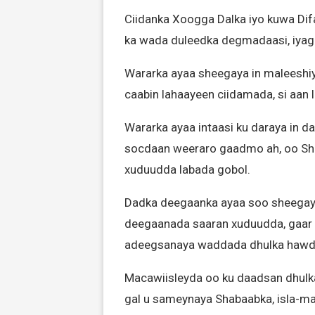
Ciidanka Xoogga Dalka iyo kuwa Dif
ka wada duleedka degmadaasi, iyag
Wararka ayaa sheegaya in maleeshiy
caabin lahaayeen ciidamada, si aan
Wararka ayaa intaasi ku daraya in 
socdaan weeraro gaadmo ah, oo Sh
xuduudda labada gobol.
Dadka deegaanka ayaa soo sheegay
deegaanada saaran xuduudda, gaar 
adeegsanaya waddada dhulka hawd
Macawiisleyda oo ku daadsan dhulk
gal u sameynaya Shabaabka, isla-m