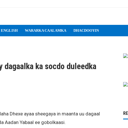
 ENGLISH
WARARKA CAALAMKA
DHACDOOYIN
y dagaalka ka socdo duleedka
R
laha Dhexe ayaa sheegaya in maanta uu dagaal
a Aadan Yabaal ee gobolkaasi.