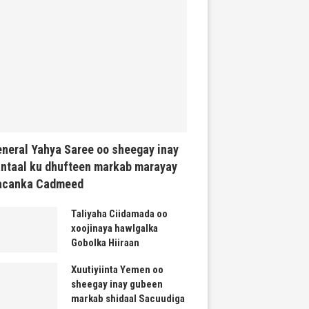
neral Yahya Saree oo sheegay inay
ntaal ku dhufteen markab marayay
acanka Cadmeed
Taliyaha Ciidamada oo
xoojinaya hawlgalka
Gobolka Hiiraan
Xuutiyiinta Yemen oo
sheegay inay gubeen
markab shidaal Sacuudiga