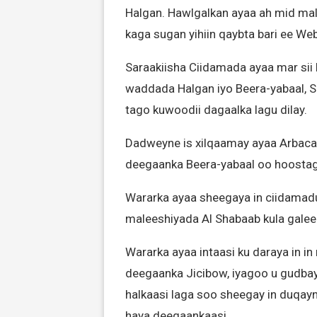
Halgan. Hawlgalkan ayaa ah mid ma
kaga sugan yihiin qaybta bari ee Web
Saraakiisha Ciidamada ayaa mar sii 
waddada Halgan iyo Beera-yabaal, S
tago kuwoodii dagaalka lagu dilay.
Dadweyne is xilqaamay ayaa Arbaca
deegaanka Beera-yabaal oo hoosta
Wararka ayaa sheegaya in ciidamadu
maleeshiyada Al Shabaab kula galeen
Wararka ayaa intaasi ku daraya in 
deegaanka Jicibow, iyagoo u gudbay
halkaasi laga soo sheegay in duqay
haya deegaankaasi.