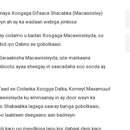
anaya Xoogaga Difaaca Shacabka (Macawiisley)
yn ah ay ka wadaan webiga jiinkiisa.
ray ciidamo u badan Xoogaga Macawiisleyda, oo
iid iyo Qabno ee gobolkaasi.
Saraakiisha Macawiisleyda, isla-markaana
 Abooto ayaa sheegay in saacadaha soo socda ay
7aad ee Ciidanka Xoogga Dalka, Korneyl Maxamuud
awiisleyda ku ammaanay in ay door weyn ka
oo Shabaabka lagaga saaray bariga gobolkaasi,
oo laabteen deegaano aan badneyn.
ili karo oo meydkiisa lagu kor dabaal-degi karo