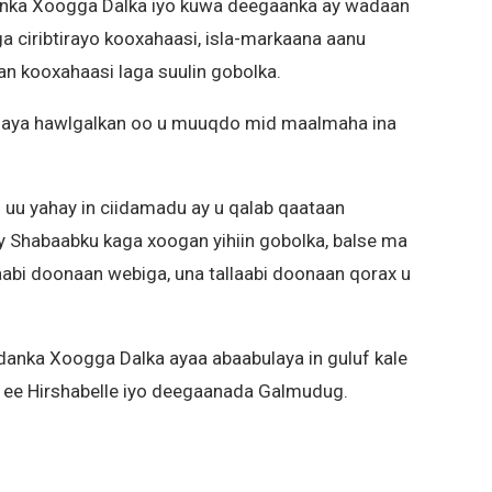
anka Xoogga Dalka iyo kuwa deegaanka ay wadaan
a ciribtirayo kooxahaasi, isla-markaana aanu
an kooxahaasi laga suulin gobolka.
aya hawlgalkan oo u muuqdo mid maalmaha ina
 uu yahay in ciidamadu ay u qalab qaataan
y Shabaabku kaga xoogan yihiin gobolka, balse ma
aabi doonaan webiga, una tallaabi doonaan qorax u
danka Xoogga Dalka ayaa abaabulaya in guluf kale
e ee Hirshabelle iyo deegaanada Galmudug.