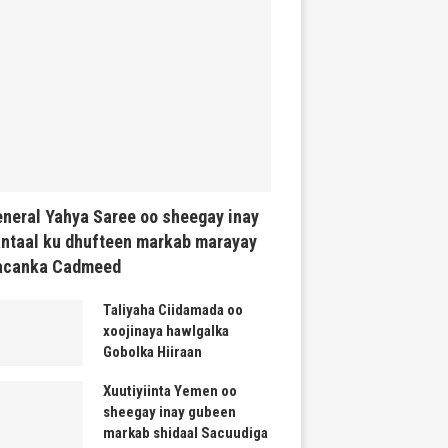
neral Yahya Saree oo sheegay inay
ntaal ku dhufteen markab marayay
acanka Cadmeed
Taliyaha Ciidamada oo
xoojinaya hawlgalka
Gobolka Hiiraan
Xuutiyiinta Yemen oo
sheegay inay gubeen
markab shidaal Sacuudiga