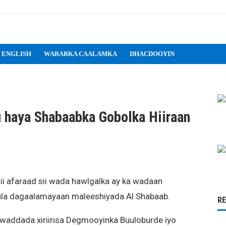
 ENGLISH
WARARKA CAALAMKA
DHACDOOYIN
 haya Shabaabka Gobolka Hiiraan
ii afaraad sii wada hawlgalka ay ka wadaan
kula dagaalamayaan maleeshiyada Al Shabaab.
R
y waddada xiriirisa Degmooyinka Buuloburde iyo