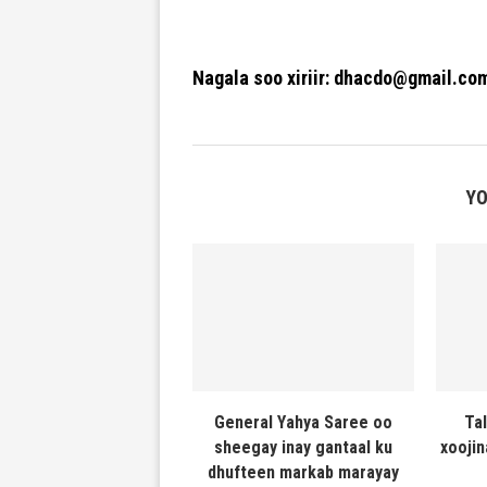
Nagala soo xiriir: dhacdo@gmail.co
YO
General Yahya Saree oo
Ta
sheegay inay gantaal ku
xooji
dhufteen markab marayay