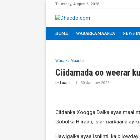
Thursday, August 6, 2026
HOME
WARARKA MAANTA
NEWS IN
Wararka Maanta
Ciidamada oo weerar ku
by
Laacib
30 January 2025
Ciidanka Xoogga Dalka ayaa maalint
Gobolka Hiiraan, isla-markaana ay 
Hawlgalka ayaa Isniintii ka bilowda