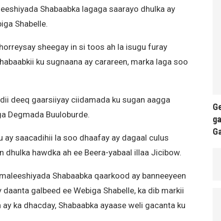
leeshiyada Shabaabka lagaga saarayo dhulka ay
iga Shabelle.
horreysay sheegay in si toos ah la isugu furay
habaabkii ku sugnaana ay carareen, marka laga soo
dii deeq gaarsiiyay ciidamada ku sugan aagga
Ge
ga Degmada Buuloburde.
ga
G
 ay saacadihii la soo dhaafay ay dagaal culus
 dhulka hawdka ah ee Beera-yabaal illaa Jicibow.
in maleeshiyada Shabaabka qaarkood ay banneeyeen
 daanta galbeed ee Webiga Shabelle, ka dib markii
n ay ka dhacday, Shabaabka ayaase weli gacanta ku