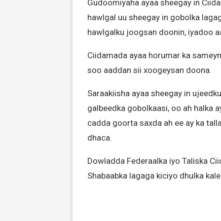
Gudoomiyaha ayaa sheegay in Ciid
hawlgal uu sheegay in gobolka lagag
hawlgalku joogsan doonin, iyadoo a
Ciidamada ayaa horumar ka sameyn
soo aaddan sii xoogeysan doona.
Saraakiisha ayaa sheegay in ujeedku
galbeedka gobolkaasi, oo ah halka a
cadda goorta saxda ah ee ay ka tall
dhaca.
Dowladda Federaalka iyo Taliska Cii
Shabaabka lagaga kiciyo dhulka kal