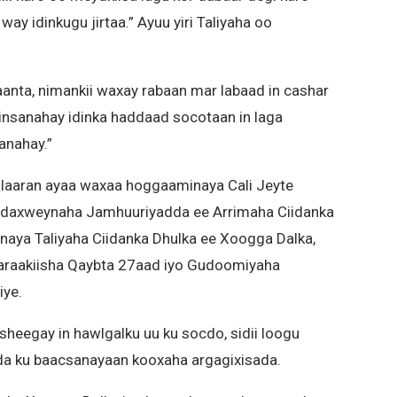
way idinkugu jirtaa.” Ayuu yiri Taliyaha oo
Maanta, nimankii waxay rabaan mar labaad in cashar
insanahay idinka haddaad socotaan in laga
anahay.”
llaaran ayaa waxaa hoggaaminaya Cali Jeyte
adaxweynaha Jamhuuriyadda ee Arrimaha Ciidanka
naya Taliyaha Ciidanka Dhulka ee Xoogga Dalka,
Saraakiisha Qaybta 27aad iyo Gudoomiyaha
iye.
heegay in hawlgalku uu ku socdo, sidii loogu
ada ku baacsanayaan kooxaha argagixisada.