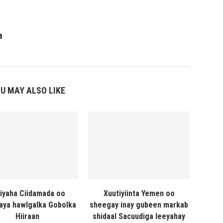
m
U MAY ALSO LIKE
liyaha Ciidamada oo
Xuutiyiinta Yemen oo
naya hawlgalka Gobolka
sheegay inay gubeen markab
Hiiraan
shidaal Sacuudiga leeyahay