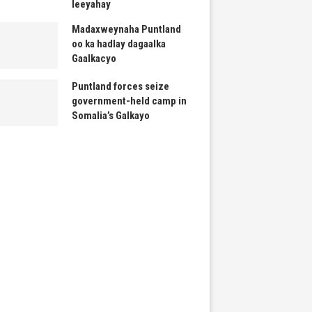
leeyahay
Madaxweynaha Puntland
oo ka hadlay dagaalka
Gaalkacyo
Puntland forces seize
government-held camp in
Somalia’s Galkayo