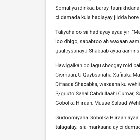
Somaliya idinkaa baray, taariikhdana 
ciidamada kula hadlayay jiidda hore.
Taliyaha oo sii hadlayay ayaa yiri “
loo dhigo, sababtoo ah waxaan aam
guuleysanayo Shabaab ayaa aamins
Hawlgalkan oo lagu sheegay mid ba
Cismaan, U Qaybsanaha Xafiiska M
Difaaca Shacabka, waxaana ku wehli
S/guuto Sahal Cabdullaahi Cumar, 
Gobolka Hiiraan, Muuse Salaad Wehl
Gudoomiyaha Gobolka Hiiraan ayaa s
talagalay, isla-markaana ay ciidam