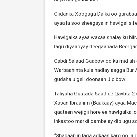
Ciidanka Xoogaga Dalka oo garabs
ayaa la soo sheegaya in hawlgal sife
Hawlgalka ayaa waxaa shalay ku bii
lagu diyaariyay deegaanada Beergad
Cabdi Salaad Gaabow oo ka mid ah 
Warbaahinta kula hadlay aagga Bur
gudaha u geli doonaan Jicibow.
Taliyaha Guutada 5aad ee Qaybta 2
Xasan Ibraahim (Baakaay) ayaa Mac
qaateen wejigii hore ee hawlgalka, 
inkastoo markii dambe ay dib ugu s
“Shabaab in laga adkaan karo oo la d