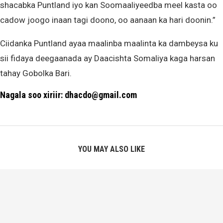
shacabka Puntland iyo kan Soomaaliyeedba meel kasta oo
cadow joogo inaan tagi doono, oo aanaan ka hari doonin.”
Ciidanka Puntland ayaa maalinba maalinta ka dambeysa ku
sii fidaya deegaanada ay Daacishta Somaliya kaga harsan
tahay Gobolka Bari.
Nagala soo xiriir: dhacdo@gmail.com
YOU MAY ALSO LIKE