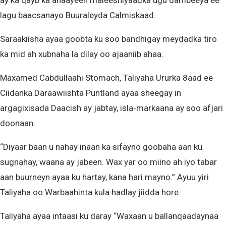
ay ka qayb ka ahaayeen maleeshiyaadka ugu dambeeya ee
lagu baacsanayo Buuraleyda Calmiskaad.
Saraakiisha ayaa goobta ku soo bandhigay meydadka tiro
ka mid ah xubnaha la dilay oo ajaaniib ahaa.
Maxamed Cabdullaahi Stomach, Taliyaha Ururka 8aad ee
Ciidanka Daraawiishta Puntland ayaa sheegay in
argagixisada Daacish ay jabtay, isla-markaana ay soo afjari
doonaan.
“Diyaar baan u nahay inaan ka sifayno goobaha aan ku
sugnahay, waana ay jabeen. Wax yar oo miino ah iyo tabar
aan buurneyn ayaa ku hartay, kana hari mayno.” Ayuu yiri
Taliyaha oo Warbaahinta kula hadlay jiidda hore.
Taliyaha ayaa intaasi ku daray “Waxaan u ballanqaadaynaa