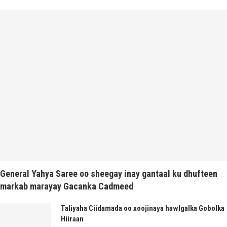
General Yahya Saree oo sheegay inay gantaal ku dhufteen
markab marayay Gacanka Cadmeed
Taliyaha Ciidamada oo xoojinaya hawlgalka Gobolka
Hiiraan