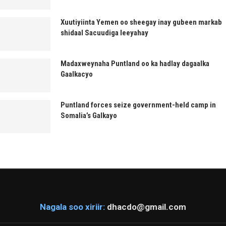
Xuutiyiinta Yemen oo sheegay inay gubeen markab
shidaal Sacuudiga leeyahay
Madaxweynaha Puntland oo ka hadlay dagaalka
Gaalkacyo
Puntland forces seize government-held camp in
Somalia’s Galkayo
Nagala soo xiriir:
dhacdo@gmail.com