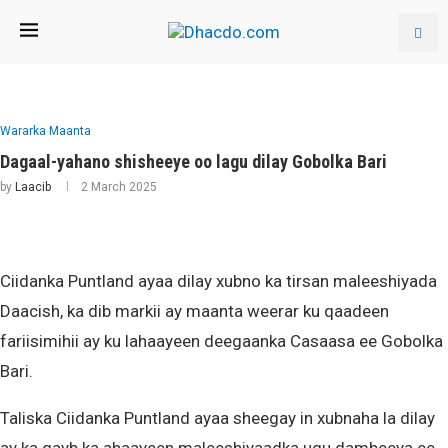
Wararka Maanta
Dagaal-yahano shisheeye oo lagu dilay Gobolka Bari
by
Laacib
2 March 2025
Ciidanka Puntland ayaa dilay xubno ka tirsan maleeshiyada
Daacish, ka dib markii ay maanta weerar ku qaadeen
fariisimihii ay ku lahaayeen deegaanka Casaasa ee Gobolka
Bari.
Taliska Ciidanka Puntland ayaa sheegay in xubnaha la dilay