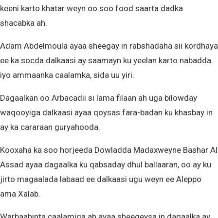
keeni karto khatar weyn oo soo food saarta dadka
shacabka ah.
Adam Abdelmoula ayaa sheegay in rabshadaha sii kordhaya
ee ka socda dalkaasi ay saamayn ku yeelan karto nabadda
iyo ammaanka caalamka, sida uu yiri.
Dagaalkan oo Arbacadii si lama filaan ah uga bilowday
waqooyiga dalkaasi ayaa qoysas fara-badan ku khasbay in
ay ka cararaan guryahooda.
Kooxaha ka soo horjeeda Dowladda Madaxweyne Bashar Al
Assad ayaa dagaalka ku qabsaday dhul ballaaran, oo ay ku
jirto magaalada labaad ee dalkaasi ugu weyn ee Aleppo
ama Xalab.
Warbaahinta caalamiga ah ayaa sheegeysa in dagaalka ay