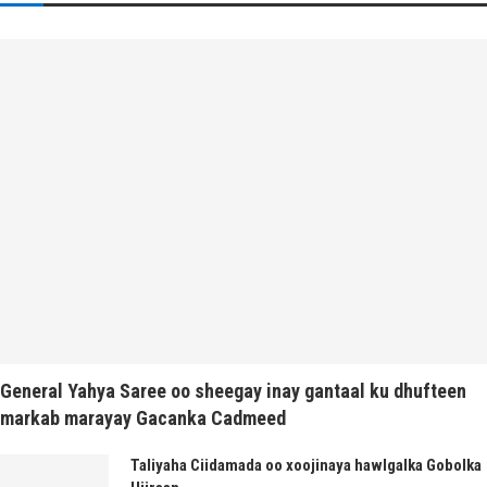
General Yahya Saree oo sheegay inay gantaal ku dhufteen
markab marayay Gacanka Cadmeed
Taliyaha Ciidamada oo xoojinaya hawlgalka Gobolka