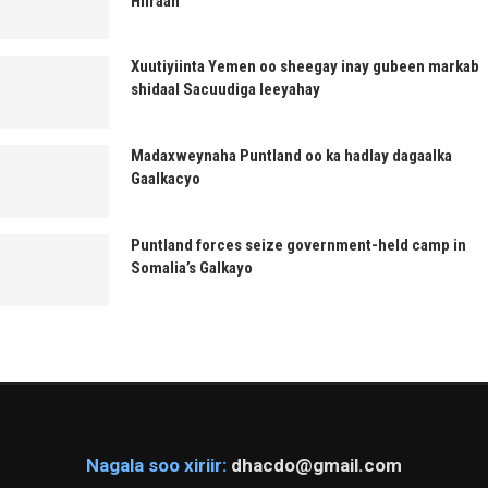
Hiiraan
Xuutiyiinta Yemen oo sheegay inay gubeen markab
shidaal Sacuudiga leeyahay
Madaxweynaha Puntland oo ka hadlay dagaalka
Gaalkacyo
Puntland forces seize government-held camp in
Somalia’s Galkayo
Nagala soo xiriir:
dhacdo@gmail.com