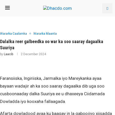
Wararka Caalamka
Wararka Maanta
Dalalka reer galbeedka oo war ka soo saaray dagaalka
Suuriya
by
Laacib
2 December 2024
Faransiiska, Ingiriiska, Jarmalka iyo Mareykanka ayaa
bayaan wadajir ah ka soo saaray dagaalka dib uga soo
cusboonaaday dalka Suuriya ee u dhaxeeya Ciidamada
Dowladda iyo kooxaha fallaagada.
Afarta dowladood ayaa ku baaqay in la qaboojiyo xiisadda