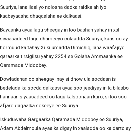
Suuriya, lana ilaaliyo nolosha dadka raidka ah iyo
kaabeyaasha dhaqaalaha ee dalkaasi.
Bayaanka ayaa lagu sheegay in loo baahan yahay in xal
siyaasadeed lagu dhameeyo colaadda Suuriya, kaas oo ay
hormuud ka tahay Xukuumadda Dimishiq, lana waafajiyo
qaraarka tirsigiisu yahay 2254 ee Golaha Ammaanka ee
Qaramada Midoobey.
Dowladahan oo sheegay inay si dhow ula socdaan is
bedelada ka socda dalkaasi ayaa soo jeediyay in la bilaabo
hannaan siyaasadeed oo lagu kalsoonaan karo, si loo soo
afjaro dagaalka sokeeye ee Suuriya.
Iskuduwaha Gargaarka Qaramada Midoobey ee Suuriya,
Adam Abdelmoula ayaa ka digay in xaaladda oo ka darto ay