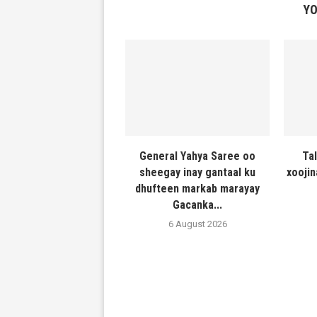
YO
General Yahya Saree oo
Ta
sheegay inay gantaal ku
xooji
dhufteen markab marayay
Gacanka...
6 August 2026