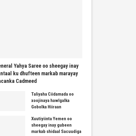
neral Yahya Saree oo sheegay inay
ntaal ku dhufteen markab marayay
acanka Cadmeed
Taliyaha Ciidamada oo
xoojinaya hawlgalka
Gobolka Hiiraan
Xuutiyiinta Yemen oo
sheegay inay gubeen
markab shidaal Sacuudiga