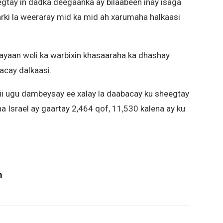
tay in dadka deegaanka ay bilaabeen inay isaga
rki la weeraray mid ka mid ah xarumaha halkaasi
aan weli ka warbixin khasaaraha ka dhashay
acay dalkaasi.
i ugu dambeysay ee xalay la daabacay ku sheegtay
a Israel ay gaartay 2,464 qof, 11,530 kalena ay ku
m