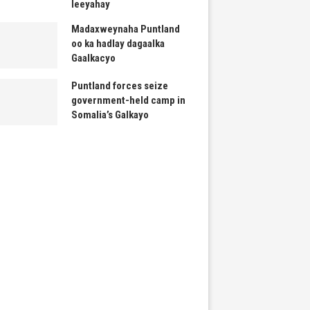
leeyahay
Madaxweynaha Puntland
oo ka hadlay dagaalka
Gaalkacyo
Puntland forces seize
government-held camp in
Somalia’s Galkayo