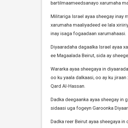
bartilmaameedsanayo xarumaha maal
Militariga Israel ayaa sheegay inay
xarumaha maaliyadeed ee lala xiriiri
inay isaga fogaadaan xarumahaasi.
Diyaaradaha dagaalka Israel ayaa x
ee Magaalada Beirut, sida ay sheeg
Wararka ayaa sheegaya in diyaarad
oo ku yaala dalkaasi, oo ay ku jira
Qard Al-Hassan.
Dadka deegaanka ayaa sheegay in g
sidaasi uga fogeyn Garoonka Diyaar
Dadka reer Beirut ayaa sheegaya i