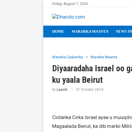
Friday, August 7, 2026
HOME
WARARKA MAANTA
NEWS IN
Wararka Caalamka
Wararka Maanta
Diyaaradaha Israel oo 
ku yaala Beirut
by
Laacib
21 October 2024
Ciidanka Cirka Israel ayaa u muuqd
Magaalada Beirut, ka dib markii Mili