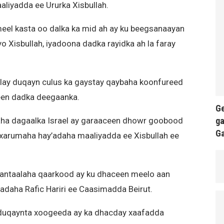
iyadda ee Ururka Xisbullah.
 meel kasta oo dalka ka mid ah ay ku beegsanaayan
yo Xisbullah, iyadoona dadka rayidka ah la faray
alay duqayn culus ka gaystay qaybaha koonfureed
een dadka deegaanka.
Ge
ga
aha dagaalka Israel ay garaaceen dhowr goobood
G
an xarumaha hay’adaha maaliyadda ee Xisbullah ee
antaalaha qaarkood ay ku dhaceen meelo aan
adaha Rafic Hariri ee Caasimadda Beirut.
n duqaynta xoogeeda ay ka dhacday xaafadda