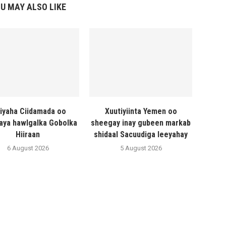
U MAY ALSO LIKE
liyaha Ciidamada oo
Xuutiyiinta Yemen oo
naya hawlgalka Gobolka
sheegay inay gubeen markab
Hiiraan
shidaal Sacuudiga leeyahay
6 August 2026
5 August 2026