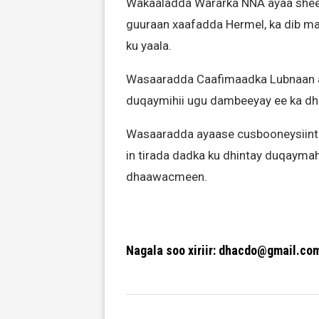
Wakaaladda Wararka NNA ayaa sheeg
guuraan xaafadda Hermel, ka dib ma
ku yaala.
Wasaaradda Caafimaadka Lubnaan ay
duqaymihii ugu dambeeyay ee ka dh
Wasaaradda ayaase cusbooneysiinti
in tirada dadka ku dhintay duqaymah
dhaawacmeen.
Nagala soo xiriir: dhacdo@gmail.co