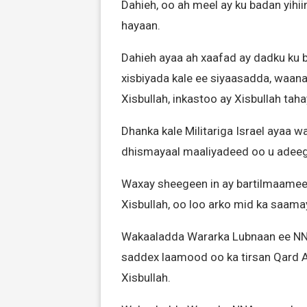
Dahieh, oo ah meel ay ku badan yihi
hayaan.
Dahieh ayaa ah xaafad ay dadku ku b
xisbiyada kale ee siyaasadda, waan
Xisbullah, inkastoo ay Xisbullah ta
Dhanka kale Militariga Israel ayaa 
dhismayaal maaliyadeed oo u adeeg
Waxay sheegeen in ay bartilmaamee
Xisbullah, oo loo arko mid ka saam
Wakaaladda Wararka Lubnaan ee NNA
saddex laamood oo ka tirsan Qard A
Xisbullah.