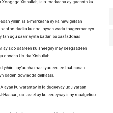
in Xoogaga Xisbullah, isla-markaana ay gacanta ku
adan yihiin, isla-markaana ay ka hawlgalaan
a xaafad dadka ku nool aysan wada taageersaneyn
hay tan ugu saamaynta badan ee xaafaddaasi.
war ay soo saareen ku sheegay inay beegsadeen
a danaha Ururka Xisbullah.
d yihiin hay’adaha maaliyadeed ee taabacsan
ayn badan dowladda dalkaasi.
 ayaa ku warantay in la duqeeyay ugu yaraan
l-Hassan, oo Israel ay ku eedeysay inay maalgeliso