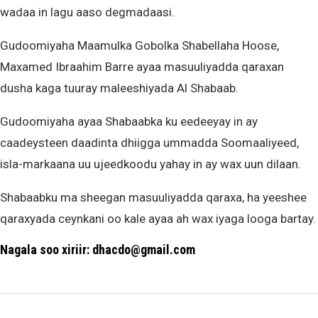
wadaa in lagu aaso degmadaasi.
Gudoomiyaha Maamulka Gobolka Shabellaha Hoose,
Maxamed Ibraahim Barre ayaa masuuliyadda qaraxan
dusha kaga tuuray maleeshiyada Al Shabaab.
Gudoomiyaha ayaa Shabaabka ku eedeeyay in ay
caadeysteen daadinta dhiigga ummadda Soomaaliyeed,
isla-markaana uu ujeedkoodu yahay in ay wax uun dilaan.
Shabaabku ma sheegan masuuliyadda qaraxa, ha yeeshee
qaraxyada ceynkani oo kale ayaa ah wax iyaga looga bartay.
Nagala soo xiriir: dhacdo@gmail.com