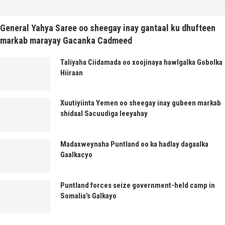
General Yahya Saree oo sheegay inay gantaal ku dhufteen
markab marayay Gacanka Cadmeed
Taliyaha Ciidamada oo xoojinaya hawlgalka Gobolka
Hiiraan
Xuutiyiinta Yemen oo sheegay inay gubeen markab
shidaal Sacuudiga leeyahay
Madaxweynaha Puntland oo ka hadlay dagaalka
Gaalkacyo
Puntland forces seize government-held camp in
Somalia’s Galkayo