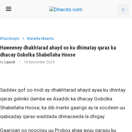
Dhacdooyin
Wararka Maanta
Haweeney dhakhtarad ahayd oo ku dhimatay qarax ka
dhacay Gobolka Shabellaha Hoose
by
Laacib
18 November 2024
Saddex qof oo midi ay dhakhtarad ahayd ayaa ku dhintay
qarax gelinkii dambe ee Axaddii ka dhacay Gobolka
Shabellaha Hoose, ka dib markii gaarigii ay la socdeen uu
qabsaday qarax waddada dhinaceeda la dhigay.
Gaarigan oo noociisu uu Probox ahaa ayuu qaraxu ku