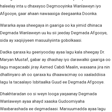
haleelay inta u dhaxeyso Degmooyinka Wanlaweyn iyo
Afgooye, gaar ahaan nawaaxiga deegaanka Doonka.
Wararka ayaa sheegaya in gaariga oo ka yimid dhinaca
Degmada Wanlaweyn uu ku sii jeeday Degmada Afgooye,
sida ay xaqiijiyeen masuuliyiinta gobolkaasi.
Dadka qaraxa ku geeriyooday ayaa lagu kala sheegay Dr.
Maryan Mustaf, gabar ay dhashay iyo darawalkii gaariga oo
lagu magacaabi jiray Axmed Cabdi Maalin, waxaana jira nin
dhallinyaro ah oo qaraxa ku dhaawacmay oo xaaladdiisa
lagu la tacaalayo Isbitaalka Guud ee Degmada Afgooye.
Dhakhtaradan oo si weyn looga yaqaanay Degmada
Wanlaweyn ayaa ahayd xaaska Gudoomiyaha
Waxbarashada ee degmadaasi. Marxuumadda ayaa lagu