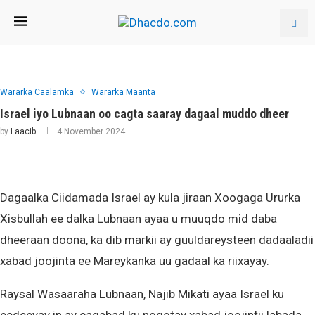
Wararka Caalamka
Wararka Maanta
Israel iyo Lubnaan oo cagta saaray dagaal muddo dheer
by
Laacib
4 November 2024
Dagaalka Ciidamada Israel ay kula jiraan Xoogaga Ururka
Xisbullah ee dalka Lubnaan ayaa u muuqdo mid daba
dheeraan doona, ka dib markii ay guuldareysteen dadaaladii
xabad joojinta ee Mareykanka uu gadaal ka riixayay.
Raysal Wasaaraha Lubnaan, Najib Mikati ayaa Israel ku