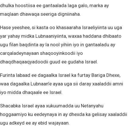
dhulka hoostiisa ee gantaalada laga galo, marka ay
maqlaan dhawaqa seeriga digniinaha.
Hase yeeshee, si kasta oo khasaaraha Israeliyiinta uu uga
yar yahay midka Lubnaaniyiinta, waxaa haddana dhibaato
ugu filan baqdinta ay la nool yihiin iyo in gantaaladu ay
carqaladeynayaan shaqooyinkoodii iyo
dhaqdhaqaaqyadoodii guud ee gudaha Israel.
Furinta labaad ee dagaalka Israel ka furtay Bariga Dhexe,
waa dagaalka Lubnaan’e ayaa uga sii daray xaaladdii amni
iyo midda dhaqaale ee Israel.
Shacabka Israel ayaa xukuumadda uu Netanyahu
hoggaamiyo ku eedeynaya in ay dhexda ka gelisay xaaladdii
ugu adkeyd ee ay ebid wajayaan.