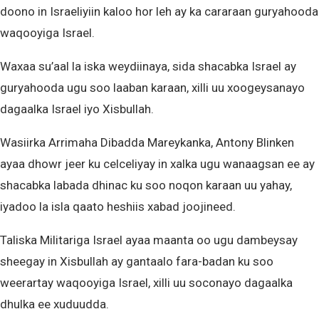
doono in Israeliyiin kaloo hor leh ay ka cararaan guryahooda
waqooyiga Israel.
Waxaa su’aal la iska weydiinaya, sida shacabka Israel ay
guryahooda ugu soo laaban karaan, xilli uu xoogeysanayo
dagaalka Israel iyo Xisbullah.
Wasiirka Arrimaha Dibadda Mareykanka, Antony Blinken
ayaa dhowr jeer ku celceliyay in xalka ugu wanaagsan ee ay
shacabka labada dhinac ku soo noqon karaan uu yahay,
iyadoo la isla qaato heshiis xabad joojineed.
Taliska Militariga Israel ayaa maanta oo ugu dambeysay
sheegay in Xisbullah ay gantaalo fara-badan ku soo
weerartay waqooyiga Israel, xilli uu soconayo dagaalka
dhulka ee xuduudda.