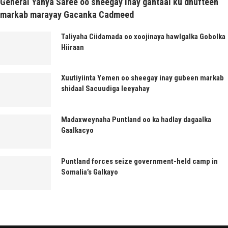
General Yahya Saree oo sheegay inay gantaal ku dhufteen
markab marayay Gacanka Cadmeed
Taliyaha Ciidamada oo xoojinaya hawlgalka Gobolka
Hiiraan
Xuutiyiinta Yemen oo sheegay inay gubeen markab
shidaal Sacuudiga leeyahay
Madaxweynaha Puntland oo ka hadlay dagaalka
Gaalkacyo
Puntland forces seize government-held camp in
Somalia’s Galkayo