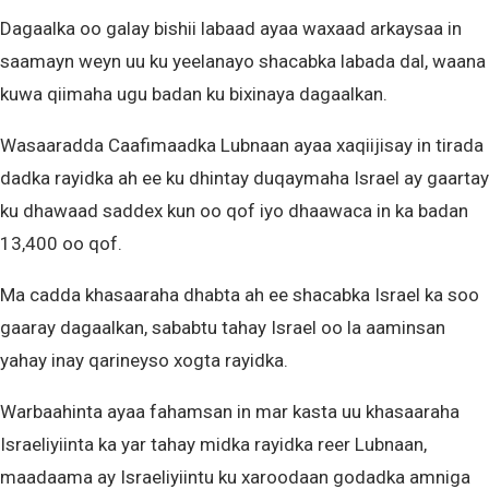
Dagaalka oo galay bishii labaad ayaa waxaad arkaysaa in
saamayn weyn uu ku yeelanayo shacabka labada dal, waana
kuwa qiimaha ugu badan ku bixinaya dagaalkan.
Wasaaradda Caafimaadka Lubnaan ayaa xaqiijisay in tirada
dadka rayidka ah ee ku dhintay duqaymaha Israel ay gaartay
ku dhawaad saddex kun oo qof iyo dhaawaca in ka badan
13,400 oo qof.
Ma cadda khasaaraha dhabta ah ee shacabka Israel ka soo
gaaray dagaalkan, sababtu tahay Israel oo la aaminsan
yahay inay qarineyso xogta rayidka.
Warbaahinta ayaa fahamsan in mar kasta uu khasaaraha
Israeliyiinta ka yar tahay midka rayidka reer Lubnaan,
maadaama ay Israeliyiintu ku xaroodaan godadka amniga