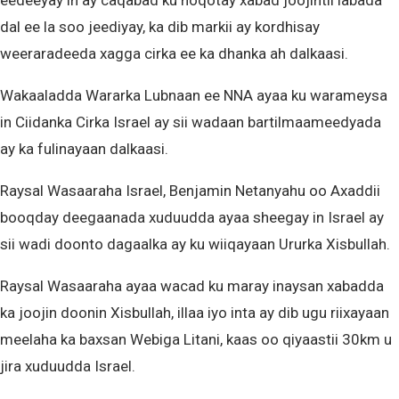
eedeeyay in ay caqabad ku noqotay xabad joojintii labada
dal ee la soo jeediyay, ka dib markii ay kordhisay
weeraradeeda xagga cirka ee ka dhanka ah dalkaasi.
Wakaaladda Wararka Lubnaan ee NNA ayaa ku warameysa
in Ciidanka Cirka Israel ay sii wadaan bartilmaameedyada
ay ka fulinayaan dalkaasi.
Raysal Wasaaraha Israel, Benjamin Netanyahu oo Axaddii
booqday deegaanada xuduudda ayaa sheegay in Israel ay
sii wadi doonto dagaalka ay ku wiiqayaan Ururka Xisbullah.
Raysal Wasaaraha ayaa wacad ku maray inaysan xabadda
ka joojin doonin Xisbullah, illaa iyo inta ay dib ugu riixayaan
meelaha ka baxsan Webiga Litani, kaas oo qiyaastii 30km u
jira xuduudda Israel.