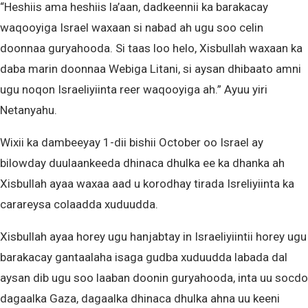
“Heshiis ama heshiis la’aan, dadkeennii ka barakacay
waqooyiga Israel waxaan si nabad ah ugu soo celin
doonnaa guryahooda. Si taas loo helo, Xisbullah waxaan ka
daba marin doonnaa Webiga Litani, si aysan dhibaato amni
ugu noqon Israeliyiinta reer waqooyiga ah.” Ayuu yiri
Netanyahu.
Wixii ka dambeeyay 1-dii bishii October oo Israel ay
bilowday duulaankeeda dhinaca dhulka ee ka dhanka ah
Xisbullah ayaa waxaa aad u korodhay tirada Isreliyiinta ka
carareysa colaadda xuduudda.
Xisbullah ayaa horey ugu hanjabtay in Israeliyiintii horey ugu
barakacay gantaalaha isaga gudba xuduudda labada dal
aysan dib ugu soo laaban doonin guryahooda, inta uu socdo
dagaalka Gaza, dagaalka dhinaca dhulka ahna uu keeni