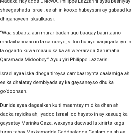
Madaxa Hay’adda UNRWA, Philippe Lazzarini ayaa beeniyay
sheegashada Israel, ee ah in kooxo hubeysani ay gabaad ka
dhiganayeen iskuulkaasi.
“Waa sababta aan marar badan ugu baaqay baaritaano
madaxbannaan in la sameeyo, si loo hubiyo xaqiiqada iyo in
la ogaado kuwa masuulka ka ah weerarada Xarumaha
Qaramada Midoobey.” Ayuu yiri Philippe Lazzarini.
Israel ayaa iska dhega tireysa cambaareynta caalamiga ah
ee ka dhalatay dembiyada ay ka gaysaneyso dhulka
go’doonsan.
Dunida ayaa dagaalkan ku tilmaamtay mid ka dhan ah
dadka rayidka ah, iyadoo Israel loo haysto in ay xasuuq ka
gaysatay Marinka Gaza, waxayna dacwad la xiriirta kaga
furan tahay Maxkamadda Caddaaladda Caalamiga ah ee