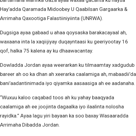
bartamaha Marinka Gaza ayaa waxaa gacanta ku haysa
Hay’adda Qaramada Midoobey U Qaabilsan Gargaarka &
Arrimaha Qaxootiga Falastiiniyiinta (UNRWA).
Dugsiga ayaa gabaad u ahaa qoysaska barakacayaal ah,
waxaana inta la xaqiijiyay duqayntaasi ku geeriyootay 16
qof, halka 75 kalena ay ku dhaawacantay.
Dowladda Jordan ayaa weerarkan ku tilmaamtay xadgudub
bareer ah oo ka dhan ah xeerarka caalamiga ah, mabaadii’da
bani’aadantinimada iyo qiyamka aasaasiga ah ee aadanaha.
“Wuxuu kaloo caqabad toos ah ku yahay baaqyada
caalamiga ah ee joojinta dagaalka iyo ilaalinta nolosha
rayidka.” Ayaa lagu yiri bayaan ka soo baxay Wasaaradda
Arrimaha Dibadda Jordan.