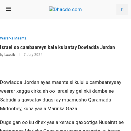
Wararka Maanta
Israel oo cambaareyn kala kulantay Dowladda Jordan
by
Laacib
7 July 2024
Dowladda Jordan ayaa maanta si kulul u cambaareysay
weerar xagga cirka ah oo Israel ay gelinkii dambe ee
Sabtidii u gaysatay dugsi ay maamusho Qaramada
Midoobey, kuna yaala Marinka Gaza.
Dugsigan oo ku dhex yaala xerada qaxootiga Nuseirat ee