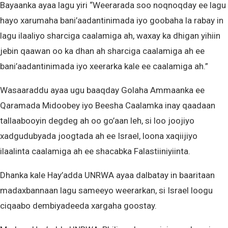
Bayaanka ayaa lagu yiri “Weerarada soo noqnoqday ee lagu
hayo xarumaha bani’aadantinimada iyo goobaha la rabay in
lagu ilaaliyo sharciga caalamiga ah, waxay ka dhigan yihiin
jebin qaawan oo ka dhan ah sharciga caalamiga ah ee
bani’aadantinimada iyo xeerarka kale ee caalamiga ah.”
Wasaaraddu ayaa ugu baaqday Golaha Ammaanka ee
Qaramada Midoobey iyo Beesha Caalamka inay qaadaan
tallaabooyin degdeg ah oo go’aan leh, si loo joojiyo
xadgudubyada joogtada ah ee Israel, loona xaqiijiyo
ilaalinta caalamiga ah ee shacabka Falastiiniyiinta.
Dhanka kale Hay’adda UNRWA ayaa dalbatay in baaritaan
madaxbannaan lagu sameeyo weerarkan, si Israel loogu
ciqaabo dembiyadeeda xargaha goostay.