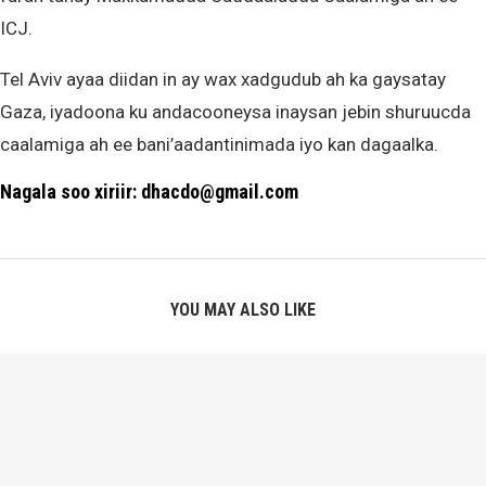
ICJ.
Tel Aviv ayaa diidan in ay wax xadgudub ah ka gaysatay
Gaza, iyadoona ku andacooneysa inaysan jebin shuruucda
caalamiga ah ee bani’aadantinimada iyo kan dagaalka.
Nagala soo xiriir: dhacdo@gmail.com
YOU MAY ALSO LIKE