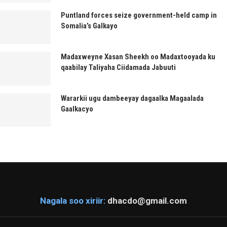
Puntland forces seize government-held camp in
Somalia’s Galkayo
Madaxweyne Xasan Sheekh oo Madaxtooyada ku
qaabilay Taliyaha Ciidamada Jabuuti
Wararkii ugu dambeeyay dagaalka Magaalada
Gaalkacyo
Nagala soo xiriir:
dhacdo@gmail.com