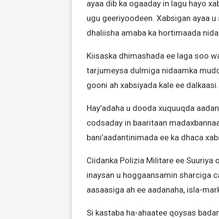
ayaa dib ka ogaaday in lagu hayo xab
ugu geeriyoodeen. Xabsigan ayaa u 
dhaliisha amaba ka hortimaada nid
Kiisaska dhimashada ee laga soo wa
tarjumeysa dulmiga nidaamka mudda
gooni ah xabsiyada kale ee dalkaasi.
Hay’adaha u dooda xuquuqda aadan
codsaday in baaritaan madaxbanna
bani’aadantinimada ee ka dhaca xabs
Ciidanka Polizia Militare ee Suuriy
inaysan u hoggaansamin sharciga c
aasaasiga ah ee aadanaha, isla-mark
Si kastaba ha-ahaatee qoysas badan 