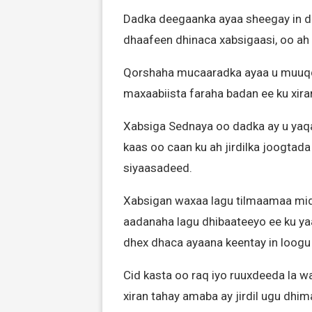
Dadka deegaanka ayaa sheegay in d
dhaafeen dhinaca xabsigaasi, oo a
Qorshaha mucaaradka ayaa u muuqdo
maxaabiista faraha badan ee ku xira
Xabsiga Sednaya oo dadka ay u yaqa
kaas oo caan ku ah jirdilka joogtad
siyaasadeed.
Xabsigan waxaa lagu tilmaamaa mid
aadanaha lagu dhibaateeyo ee ku y
dhex dhaca ayaana keentay in loog
Cid kasta oo raq iyo ruuxdeeda la 
xiran tahay amaba ay jirdil ugu dh