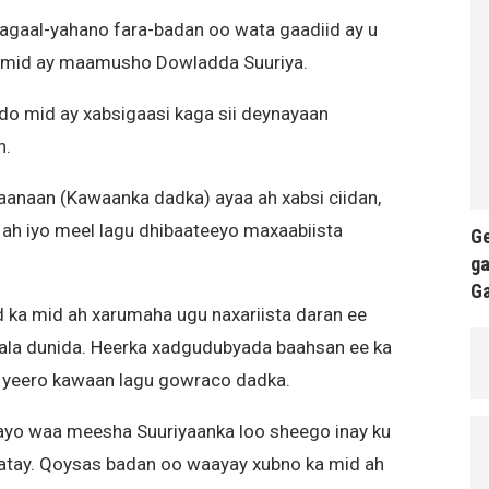
agaal-yahano fara-badan oo wata gaadiid ay u
h mid ay maamusho Dowladda Suuriya.
 mid ay xabsigaasi kaga sii deynayaan
n.
anaan (Kawaanka dadka) ayaa ah xabsi ciidan,
a ah iyo meel lagu dhibaateeyo maxaabiista
Ge
ga
G
 ka mid ah xarumaha ugu naxariista daran ee
aala dunida. Heerka xadgudubyada baahsan ee ka
u yeero kawaan lagu gowraco dadka.
wayo waa meesha Suuriyaanka loo sheego inay ku
imatay. Qoysas badan oo waayay xubno ka mid ah