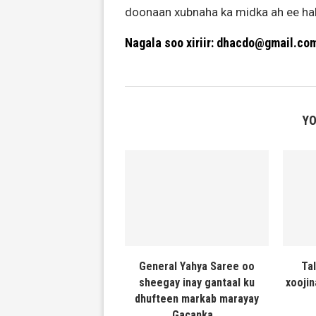
doonaan xubnaha ka midka ah ee halk
Nagala soo xiriir: dhacdo@gmail.co
YO
General Yahya Saree oo
Ta
sheegay inay gantaal ku
xooji
dhufteen markab marayay
Gacanka...