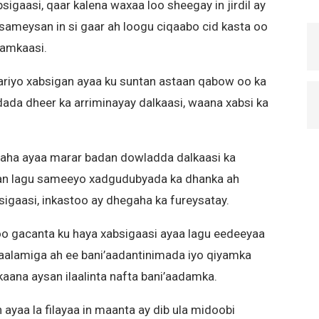
sigaasi, qaar kalena waxaa loo sheegay in jirdil ay
sameysan in si gaar ah loogu ciqaabo cid kasta oo
aamkaasi.
riyo xabsigan ayaa ku suntan astaan qabow oo ka
da dheer ka arriminayay dalkaasi, waana xabsi ka
aha ayaa marar badan dowladda dalkaasi ka
an lagu sameeyo xadgudubyada ka dhanka ah
igaasi, inkastoo ay dhegaha ka fureysatay.
a oo gacanta ku haya xabsigaasi ayaa lagu eedeeyaa
aalamiga ah ee bani’aadantinimada iyo qiyamka
aana aysan ilaalinta nafta bani’aadamka.
ayaa la filayaa in maanta ay dib ula midoobi