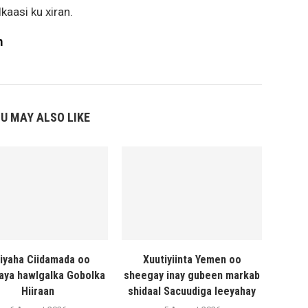
aasi ku xiran.
m
U MAY ALSO LIKE
liyaha Ciidamada oo
Xuutiyiinta Yemen oo
naya hawlgalka Gobolka
sheegay inay gubeen markab
Hiiraan
shidaal Sacuudiga leeyahay