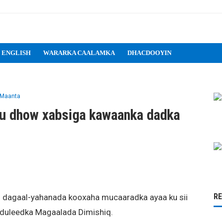
 ENGLISH
WARARKA CAALAMKA
DHACDOOYIN
 Maanta
ku dhow xabsiga kawaanka dadka
R
n dagaal-yahanada kooxaha mucaaradka ayaa ku sii
 duleedka Magaalada Dimishiq.