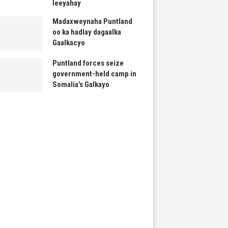
leeyahay
Madaxweynaha Puntland
oo ka hadlay dagaalka
Gaalkacyo
Puntland forces seize
government-held camp in
Somalia’s Galkayo