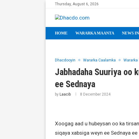
Thursday, August 6, 2026
HOME
WARARKA MAANTA
NEWS IN
Dhacdooyin
Wararka Caalamka
Wararka
Jabhadaha Suuriya oo 
ee Sednaya
by
Laacib
8 December 2024
Xoogag aad u hubeysan oo ka tirsa
siqaya xabsiga weyn ee Sednaya ee