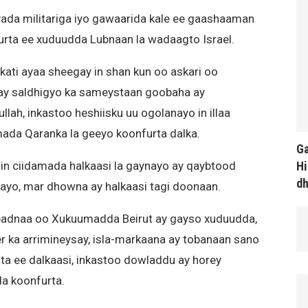
ada militariga iyo gawaarida kale ee gaashaaman
urta ee xuduudda Lubnaan la wadaagto Israel.
ati ayaa sheegay in shan kun oo askari oo
inay saldhigyo ka sameystaan goobaha ay
ah, inkastoo heshiisku uu ogolanayo in illaa
mada Qaranka la geeyo koonfurta dalka.
Ga
Hi
in ciidamada halkaasi la gaynayo ay qaybtood
d
nayo, mar dhowna ay halkaasi tagi doonaan.
badnaa oo Xukuumadda Beirut ay gayso xuduudda,
r ka arrimineysay, isla-markaana ay tobanaan sano
ta ee dalkaasi, inkastoo dowladdu ay horey
a koonfurta.