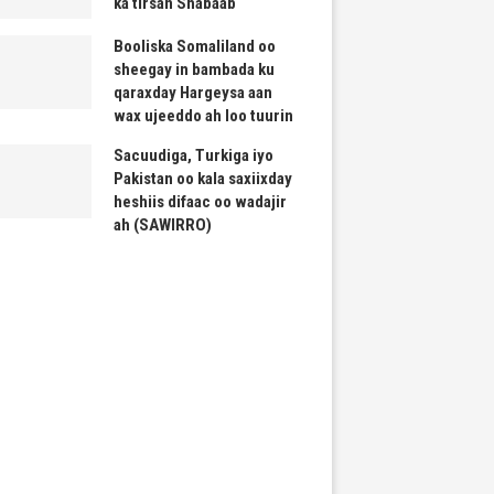
ka tirsan Shabaab
Booliska Somaliland oo
sheegay in bambada ku
qaraxday Hargeysa aan
wax ujeeddo ah loo tuurin
Sacuudiga, Turkiga iyo
Pakistan oo kala saxiixday
heshiis difaac oo wadajir
ah (SAWIRRO)