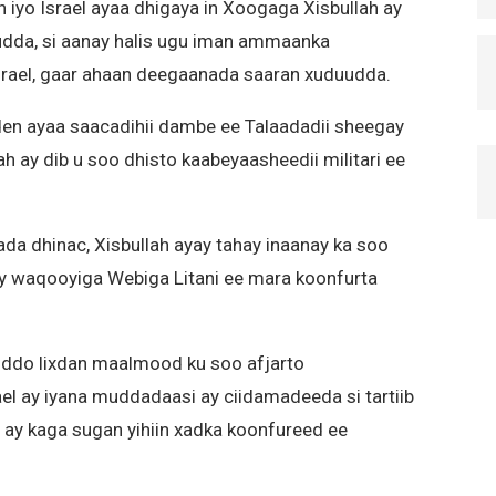
h iyo Israel ayaa dhigaya in Xoogaga Xisbullah ay
dda, si aanay halis ugu iman ammaanka
Israel, gaar ahaan deegaanada saaran xuduudda.
n ayaa saacadihii dambe ee Talaadadii sheegay
ah ay dib u soo dhisto kaabeyaasheedii militari ee
da dhinac, Xisbullah ayay tahay inaanay ka soo
y waqooyiga Webiga Litani ee mara koonfurta
uddo lixdan maalmood ku soo afjarto
ael ay iyana muddadaasi ay ciidamadeeda si tartiib
a ay kaga sugan yihiin xadka koonfureed ee