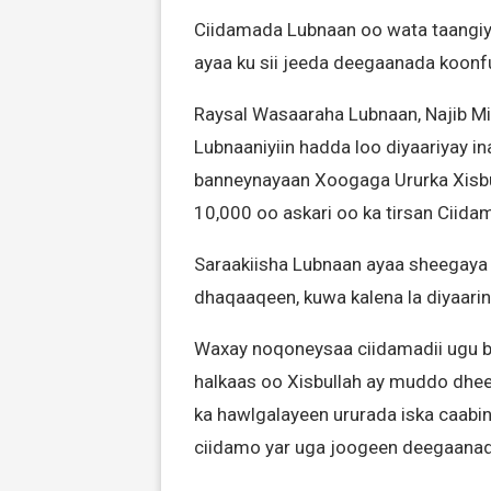
Ciidamada Lubnaan oo wata taangiy
ayaa ku sii jeeda deegaanada koonf
Raysal Wasaaraha Lubnaan, Najib Mik
Lubnaaniyiin hadda loo diyaariyay 
banneynayaan Xoogaga Ururka Xisbull
10,000 oo askari oo ka tirsan Ciida
Saraakiisha Lubnaan ayaa sheegaya 
dhaqaaqeen, kuwa kalena la diyaari
Waxay noqoneysaa ciidamadii ugu 
halkaas oo Xisbullah ay muddo dhee
ka hawlgalayeen ururada iska caabin
ciidamo yar uga joogeen deegaanad