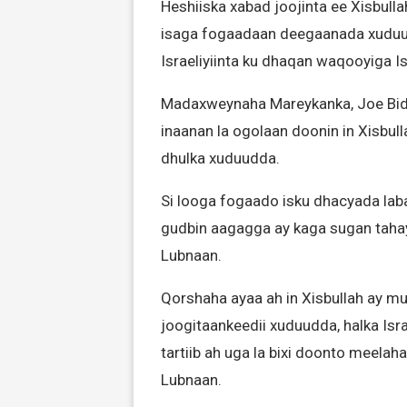
Heshiiska xabad joojinta ee Xisbulla
isaga fogaadaan deegaanada xuduu
Israeliyiinta ku dhaqan waqooyiga 
Madaxweynaha Mareykanka, Joe Bide
inaanan la ogolaan doonin in Xisbull
dhulka xuduudda.
Si looga fogaado isku dhacyada laba
gudbin aagagga ay kaga sugan taha
Lubnaan.
Qorshaha ayaa ah in Xisbullah ay m
joogitaankeedii xuduudda, halka Isr
tartiib ah uga la bixi doonto meelah
Lubnaan.