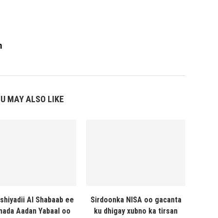
m
U MAY ALSO LIKE
shiyadii Al Shabaab ee
Sirdoonka NISA oo gacanta
ada Aadan Yabaal oo
ku dhigay xubno ka tirsan