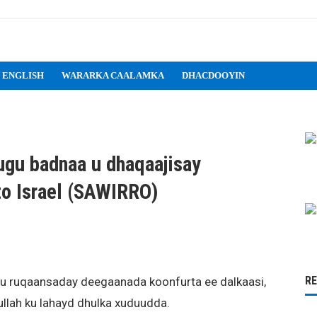
 ENGLISH
WARARKA CAALAMKA
DHACDOOYIN
ugu badnaa u dhaqaajisay
to Israel (SAWIRRO)
R
 ruqaansaday deegaanada koonfurta ee dalkaasi,
bullah ku lahayd dhulka xuduudda.