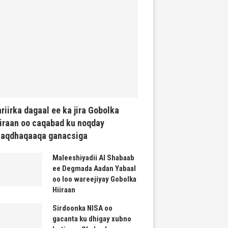
riirka dagaal ee ka jira Gobolka
iraan oo caqabad ku noqday
haqdhaqaaqa ganacsiga
Maleeshiyadii Al Shabaab
ee Degmada Aadan Yabaal
oo loo wareejiyay Gobolka
Hiiraan
Sirdoonka NISA oo
gacanta ku dhigay xubno