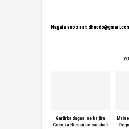
Nagala soo xiriir: dhacdo@gmail.co
YO
Gariirka dagaal ee ka jira
Malee
Gobolka Hiiraan oo caqabad
Degm