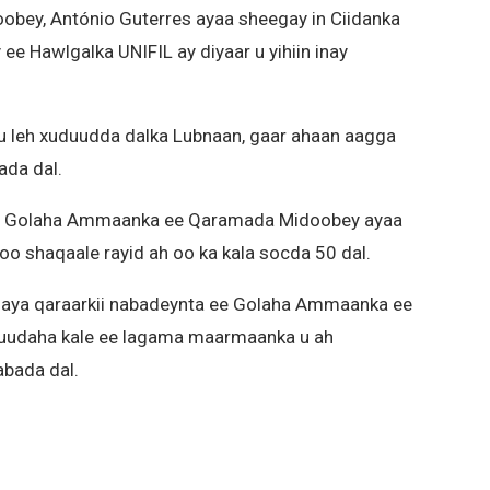
ey, António Guterres ayaa sheegay in Ciidanka
e Hawlgalka UNIFIL ay diyaar u yihiin inay
u leh xuduudda dalka Lubnaan, gaar ahaan aagga
ada dal.
a Golaha Ammaanka ee Qaramada Midoobey ayaa
oo shaqaale rayid ah oo ka kala socda 50 dal.
inaya qaraarkii nabadeynta ee Golaha Ammaanka ee
uruudaha kale ee lagama maarmaanka u ah
abada dal.