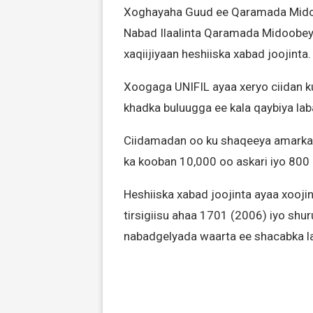
Xoghayaha Guud ee Qaramada Midoob
Nabad Ilaalinta Qaramada Midoobey e
xaqiijiyaan heshiiska xabad joojinta.
Xoogaga UNIFIL ayaa xeryo ciidan k
khadka buluugga ee kala qaybiya lab
Ciidamadan oo ku shaqeeya amark
ka kooban 10,000 oo askari iyo 800 
Heshiiska xabad joojinta ayaa xooj
tirsigiisu ahaa 1701 (2006) iyo sh
nabadgelyada waarta ee shacabka l