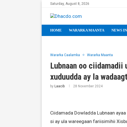
Saturday, August 8, 2026
HOME
WARARKA MAANTA
NEWS IN
Wararka Caalamka
Wararka Maanta
Lubnaan oo ciidamadii 
xuduudda ay la wadaag
by
Laacib
28 November 2024
Ciidamada Dowladda Lubnaan ayaa u
si ay ula wareegaan fariisimihii Xis