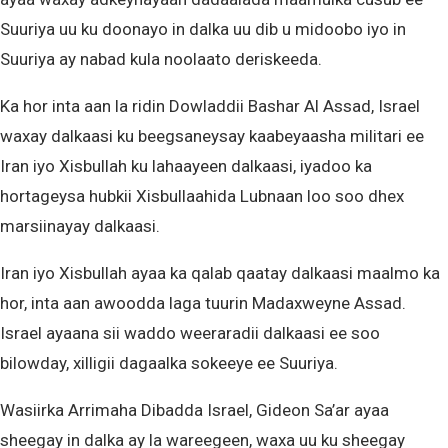
Suuriya uu ku doonayo in dalka uu dib u midoobo iyo in
Suuriya ay nabad kula noolaato deriskeeda.
Ka hor inta aan la ridin Dowladdii Bashar Al Assad, Israel
waxay dalkaasi ku beegsaneysay kaabeyaasha militari ee
Iran iyo Xisbullah ku lahaayeen dalkaasi, iyadoo ka
hortageysa hubkii Xisbullaahida Lubnaan loo soo dhex
marsiinayay dalkaasi.
Iran iyo Xisbullah ayaa ka qalab qaatay dalkaasi maalmo ka
hor, inta aan awoodda laga tuurin Madaxweyne Assad.
Israel ayaana sii waddo weeraradii dalkaasi ee soo
bilowday, xilligii dagaalka sokeeye ee Suuriya.
Wasiirka Arrimaha Dibadda Israel, Gideon Sa’ar ayaa
sheegay in dalka ay la wareegeen, waxa uu ku sheegay