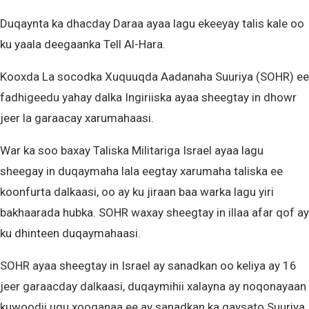
Duqaynta ka dhacday Daraa ayaa lagu ekeeyay talis kale oo
ku yaala deegaanka Tell Al-Hara.
Kooxda La socodka Xuquuqda Aadanaha Suuriya (SOHR) ee
fadhigeedu yahay dalka Ingiriiska ayaa sheegtay in dhowr
jeer la garaacay xarumahaasi.
War ka soo baxay Taliska Militariga Israel ayaa lagu
sheegay in duqaymaha lala eegtay xarumaha taliska ee
koonfurta dalkaasi, oo ay ku jiraan baa warka lagu yiri
bakhaarada hubka. SOHR waxay sheegtay in illaa afar qof ay
ku dhinteen duqaymahaasi.
SOHR ayaa sheegtay in Israel ay sanadkan oo keliya ay 16
jeer garaacday dalkaasi, duqaymihii xalayna ay noqonayaan
kuwoodii ugu xooganaa ee ay sanadkan ka gaysato Suuriya.