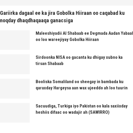
Gariirka dagaal ee ka jira Gobolka Hiiraan oo caqabad ku
noqday dhaqdhaqaaqa ganacsiga
Maleeshiyadii Al Shabaab ee Degmada Aadan Yabaal
oo loo wareejiyay Gobolka Hiiraan
Sirdoonka NISA oo gacanta ku dhigay xubno ka
tirsan Shabaab
Booliska Somaliland oo sheegay in bambada ku
qaraxday Hargeysa aan wax ujeeddo ah loo tuurin
Sacuudiga, Turkiga iyo Pakistan oo kala saxiixday
heshiis difaac oo wadajir ah (SAWIRRO)