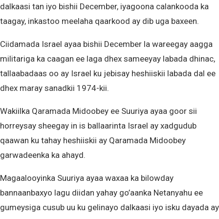
dalkaasi tan iyo bishii December, iyagoona calankooda ka
taagay, inkastoo meelaha qaarkood ay dib uga baxeen.
Ciidamada Israel ayaa bishii December la wareegay aagga
militariga ka caagan ee laga dhex sameeyay labada dhinac,
tallaabadaas oo ay Israel ku jebisay heshiiskii labada dal ee
dhex maray sanadkii 1974-kii.
Wakiilka Qaramada Midoobey ee Suuriya ayaa goor sii
horreysay sheegay in is ballaarinta Israel ay xadgudub
qaawan ku tahay heshiiskii ay Qaramada Midoobey
garwadeenka ka ahayd.
Magaalooyinka Suuriya ayaa waxaa ka bilowday
bannaanbaxyo lagu diidan yahay go’aanka Netanyahu ee
gumeysiga cusub uu ku gelinayo dalkaasi iyo isku dayada ay