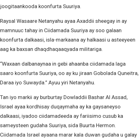
joogitaankooda koonfurta Suuriya.
Raysal Wasaare Netanyahu ayaa Axaddii sheegay in ay
mamnuuc tahay in Ciidamada Suuriya ay soo galaan
koonfurta dalkaasi, isla-markaana ay halkaasi u asteeyeen
aag ka baxsan dhaqdhaqaaqyada militariga.
“Waxaan dalbanaynaa in gebi ahaanba ciidamada laga
saaro koonfurta Suuriya, oo ay ku jiraan Gobolada Quneitra,
Daraa iyo Suwayda.” Ayuu yiri Netanyahu.
Tan iyo markii ay burburtay Dowladdii Bashar Al Assad,
Israel ayaa kordhisay duqaymaha ay ka gaysaneyso
dalkaasi, iyadoo ciidamadeeda ay fariisimo cusub ka
sameysteen gudaha Suuriya, sida Buurta Hermon.
Ciidamada Israel ayaana marar kala duwan gudaha u galay