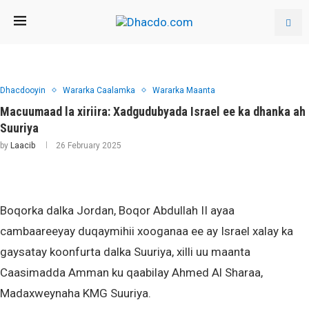
Dhacdooyin
Wararka Caalamka
Wararka Maanta
Macuumaad la xiriira: Xadgudubyada Israel ee ka dhanka ah
Suuriya
by
Laacib
26 February 2025
Boqorka dalka Jordan, Boqor Abdullah II ayaa
cambaareeyay duqaymihii xooganaa ee ay Israel xalay ka
gaysatay koonfurta dalka Suuriya, xilli uu maanta
Caasimadda Amman ku qaabilay Ahmed Al Sharaa,
Madaxweynaha KMG Suuriya.