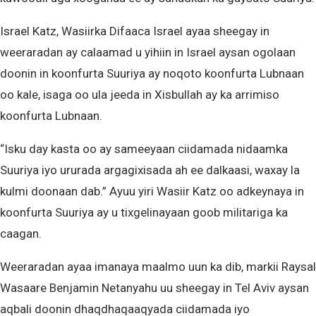
Israel Katz, Wasiirka Difaaca Israel ayaa sheegay in
weeraradan ay calaamad u yihiin in Israel aysan ogolaan
doonin in koonfurta Suuriya ay noqoto koonfurta Lubnaan
oo kale, isaga oo ula jeeda in Xisbullah ay ka arrimiso
koonfurta Lubnaan.
“Isku day kasta oo ay sameeyaan ciidamada nidaamka
Suuriya iyo ururada argagixisada ah ee dalkaasi, waxay la
kulmi doonaan dab.” Ayuu yiri Wasiir Katz oo adkeynaya in
koonfurta Suuriya ay u tixgelinayaan goob militariga ka
caagan.
Weeraradan ayaa imanaya maalmo uun ka dib, markii Raysal
Wasaare Benjamin Netanyahu uu sheegay in Tel Aviv aysan
aqbali doonin dhaqdhaqaaqyada ciidamada iyo