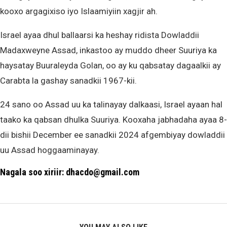
kooxo argagixiso iyo Islaamiyiin xagjir ah.
Israel ayaa dhul ballaarsi ka heshay ridista Dowladdii
Madaxweyne Assad, inkastoo ay muddo dheer Suuriya ka
haysatay Buuraleyda Golan, oo ay ku qabsatay dagaalkii ay
Carabta la gashay sanadkii 1967-kii.
24 sano oo Assad uu ka talinayay dalkaasi, Israel ayaan hal
taako ka qabsan dhulka Suuriya. Kooxaha jabhadaha ayaa 8-
dii bishii December ee sanadkii 2024 afgembiyay dowladdii
uu Assad hoggaaminayay.
Nagala soo xiriir: dhacdo@gmail.com