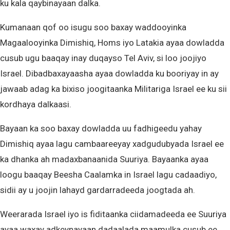
ku kala qaybinayaan dalka.
Kumanaan qof oo isugu soo baxay waddooyinka
Magaalooyinka Dimishiq, Homs iyo Latakia ayaa dowladda
cusub ugu baaqay inay duqayso Tel Aviv, si loo joojiyo
Israel. Dibadbaxayaasha ayaa dowladda ku booriyay in ay
jawaab adag ka bixiso joogitaanka Militariga Israel ee ku sii
kordhaya dalkaasi.
Bayaan ka soo baxay dowladda uu fadhigeedu yahay
Dimishiq ayaa lagu cambaareeyay xadgudubyada Israel ee
ka dhanka ah madaxbanaanida Suuriya. Bayaanka ayaa
loogu baaqay Beesha Caalamka in Israel lagu cadaadiyo,
sidii ay u joojin lahayd gardarradeeda joogtada ah.
Weerarada Israel iyo is fiditaanka ciidamadeeda ee Suuriya
ayaa waxay adkeynayaan dadaalada maamulka cusub ee