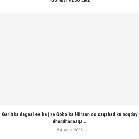
YOU MAY ALSO LIKE
Gariirka dagaal ee ka jira Gobolka Hiiraan oo caqabad ku noqday
dhaqdhaqaaqa...
8 August 2026