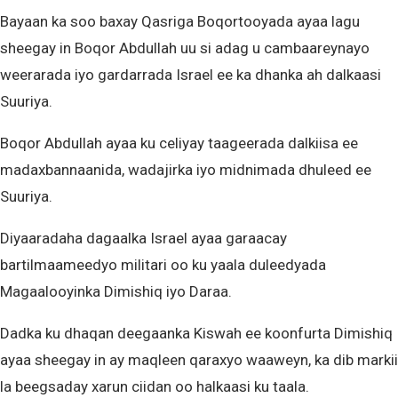
Bayaan ka soo baxay Qasriga Boqortooyada ayaa lagu
sheegay in Boqor Abdullah uu si adag u cambaareynayo
weerarada iyo gardarrada Israel ee ka dhanka ah dalkaasi
Suuriya.
Boqor Abdullah ayaa ku celiyay taageerada dalkiisa ee
madaxbannaanida, wadajirka iyo midnimada dhuleed ee
Suuriya.
Diyaaradaha dagaalka Israel ayaa garaacay
bartilmaameedyo militari oo ku yaala duleedyada
Magaalooyinka Dimishiq iyo Daraa.
Dadka ku dhaqan deegaanka Kiswah ee koonfurta Dimishiq
ayaa sheegay in ay maqleen qaraxyo waaweyn, ka dib markii
la beegsaday xarun ciidan oo halkaasi ku taala.