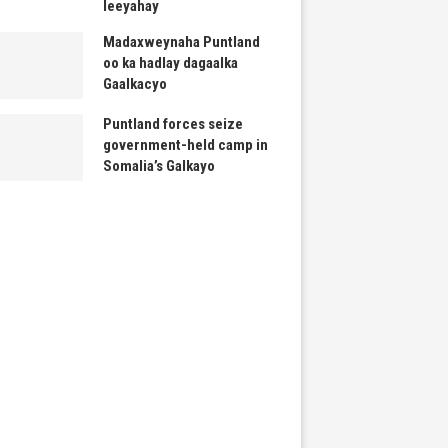
leeyahay
Madaxweynaha Puntland
oo ka hadlay dagaalka
Gaalkacyo
Puntland forces seize
government-held camp in
Somalia’s Galkayo