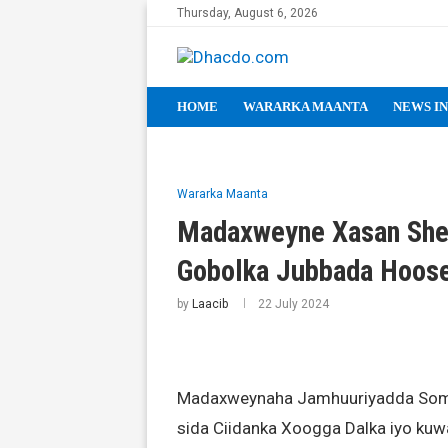
Thursday, August 6, 2026
HOME
WARARKA MAANTA
NEWS IN
Wararka Maanta
Madaxweyne Xasan Shee
Gobolka Jubbada Hoos
by
Laacib
22 July 2024
Madaxweynaha Jamhuuriyadda Soma
sida Ciidanka Xoogga Dalka iyo kuw