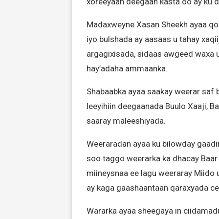
xoreeyaan deegaan kasta oo ay ku 
Madaxweyne Xasan Sheekh ayaa qor
iyo bulshada ay aasaas u tahay xaqi
argagixisada, sidaas awgeed waxa u
hay’adaha ammaanka.
Shabaabka ayaa saakay weerar saf b
leeyihiin deegaanada Buulo Xaaji, B
saaray maleeshiyada.
Weeraradan ayaa ku bilowday gaadii
soo taggo weerarka ka dhacay Baar S
miineysnaa ee lagu weeraray Miido 
ay kaga gaashaantaan qaraxyada cey
Wararka ayaa sheegaya in ciidamadu