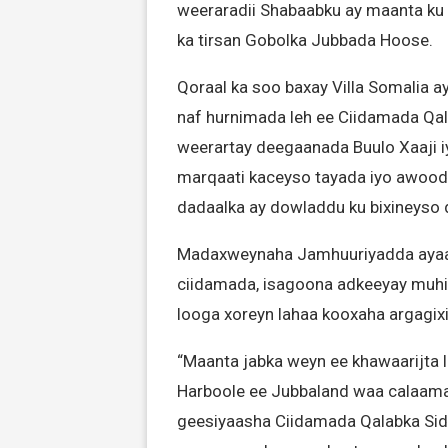
weeraradii Shabaabku ay maanta ku 
ka tirsan Gobolka Jubbada Hoose.
Qoraal ka soo baxay Villa Somalia 
naf hurnimada leh ee Ciidamada Qal
weerartay deegaanada Buulo Xaaji i
marqaati kaceyso tayada iyo awood
dadaalka ay dowladdu ku bixineyso 
Madaxweynaha Jamhuuriyadda ayaa 
ciidamada, isagoona adkeeyay muhii
looga xoreyn lahaa kooxaha argagix
“Maanta jabka weyn ee khawaarijta 
Harboole ee Jubbaland waa calaama
geesiyaasha Ciidamada Qalabka Sida