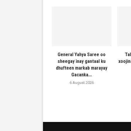
General Yahya Saree oo
Ta
sheegay inay gantaal ku
xooji
dhufteen markab marayay
Gacanka...
6 August 2026