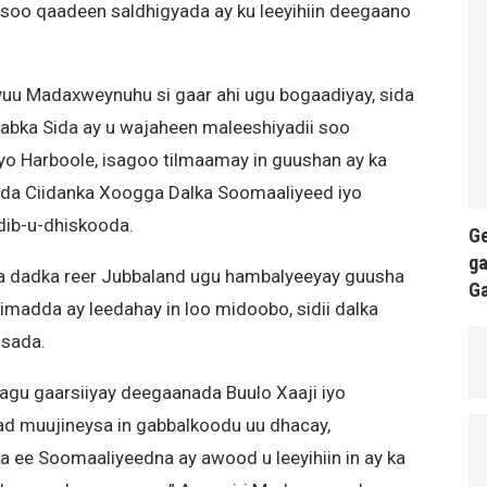
soo qaadeen saldhigyada ay ku leeyihiin deegaano
ayuu Madaxweynuhu si gaar ahi ugu bogaadiyay, sida
abka Sida ay u wajaheen maleeshiyadii soo
yo Harboole, isagoo tilmaamay in guushan ay ka
da Ciidanka Xoogga Dalka Soomaaliyeed iyo
dib-u-dhiskooda.
Ge
ga
dadka reer Jubbaland ugu hambalyeeyay guusha
G
madda ay leedahay in loo midoobo, sidii dalka
isada.
lagu gaarsiiyay deegaanada Buulo Xaaji iyo
d muujineysa in gabbalkoodu uu dhacay,
 ee Soomaaliyeedna ay awood u leeyihiin in ay ka