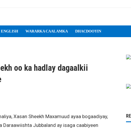
 ENGLISH
WARARKA CAALAMKA
DHACDOOYIN
kh oo ka hadlay dagaalkii
e
R
liya, Xasan Sheekh Maxamuud ayaa bogaadiyay,
a Daraawiishta Jubbaland ay isaga caabiyeen