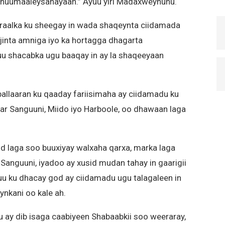
dhuumaaleysanayaan.” Ayuu yiri Madaxweynuhu.
aalka ku sheegay in wada shaqeynta ciidamada
ijinta amniga iyo ka hortagga dhagarta
u shacabka ugu baaqay in ay la shaqeeyaan
allaaran ku qaaday fariisimaha ay ciidamadu ku
aar Sanguuni, Miido iyo Harboole, oo dhawaan laga
d laga soo buuxiyay walxaha qarxa, marka laga
anguuni, iyadoo ay xusid mudan tahay in gaarigii
uu ku dhacay god ay ciidamadu ugu talagaleen in
nkani oo kale ah.
 ay dib isaga caabiyeen Shabaabkii soo weeraray,