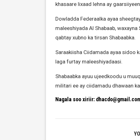
khasaare lixaad lehna ay gaarsiiyeen
Dowladda Federaalka ayaa sheegtay i
maleeshiyada Al Shabaab, waxayna S
qabtay xubno ka tirsan Shabaabka.
Saraakiisha Ciidamada ayaa sidoo k
laga furtay maleeshiyadaasi.
Shabaabka ayuu ujeedkoodu u muuqd
militari ee ay ciidamadu dhawaan ka
Nagala soo xiriir: dhacdo@gmail.co
YO