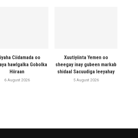
liyaha Ciidamada oo
Xuutiyiinta Yemen oo
naya hawlgalka Gobolka
sheegay inay gubeen markab
Hiiraan
shidaal Sacuudiga leeyahay
6 August 2026
5 August 2026