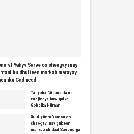
neral Yahya Saree oo sheegay inay
ntaal ku dhufteen markab marayay
acanka Cadmeed
Taliyaha Ciidamada oo
xoojinaya hawlgalka
Gobolka Hiiraan
Xuutiyiinta Yemen oo
sheegay inay gubeen
markab shidaal Sacuudiga