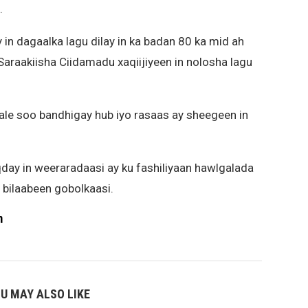
.
n dagaalka lagu dilay in ka badan 80 ka mid ah
araakiisha Ciidamadu xaqiijiyeen in nolosha lagu
ale soo bandhigay hub iyo rasaas ay sheegeen in
ay in weeraradaasi ay ku fashiliyaan hawlgalada
 bilaabeen gobolkaasi.
m
U MAY ALSO LIKE