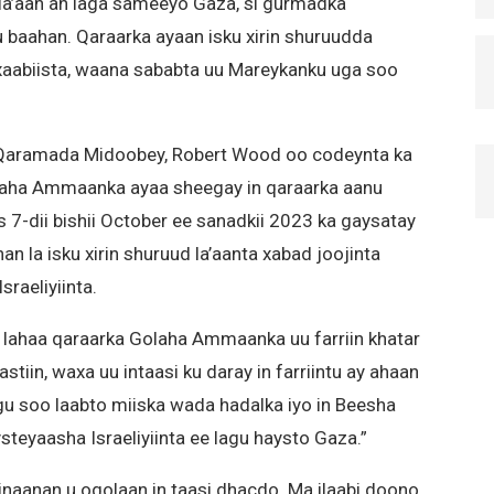
la’aan ah laga sameeyo Gaza, si gurmadka
 baahan. Qaraarka ayaan isku xirin shuruudda
xaabiista, waana sababta uu Mareykanku uga soo
 Qaramada Midoobey, Robert Wood oo codeynta ka
olaha Ammaanka ayaa sheegay in qaraarka aanu
7-dii bishii October ee sanadkii 2023 ka gaysatay
n la isku xirin shuruud la’aanta xabad joojinta
sraeliyiinta.
n lahaa qaraarka Golaha Ammaanka uu farriin khatar
stiin, waxa uu intaasi ku daray in farriintu ay ahaan
agu soo laabto miiska wada hadalka iyo in Beesha
steyaasha Israeliyiinta ee lagu haysto Gaza.”
 inaanan u ogolaan in taasi dhacdo. Ma ilaabi doono