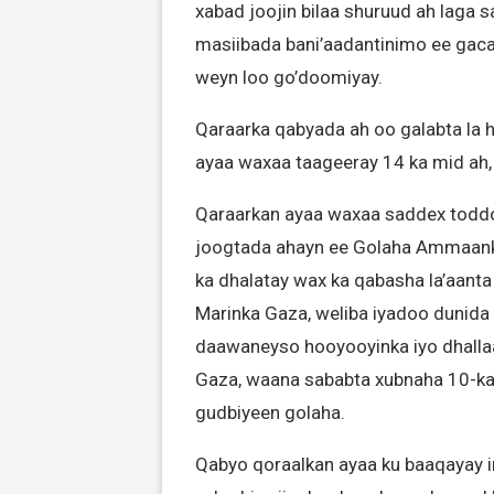
xabad joojin bilaa shuruud ah laga
masiibada bani’aadantinimo ee gaca
weyn loo go’doomiyay.
Qaraarka qabyada ah oo galabta la
ayaa waxaa taageeray 14 ka mid ah,
Qaraarkan ayaa waxaa saddex toddo
joogtada ahayn ee Golaha Ammaanka
ka dhalatay wax ka qabasha la’aant
Marinka Gaza, weliba iyadoo dunida 
daawaneyso hooyooyinka iyo dhallaa
Gaza, waana sababta xubnaha 10-ka 
gudbiyeen golaha.
Qabyo qoraalkan ayaa ku baaqayay i