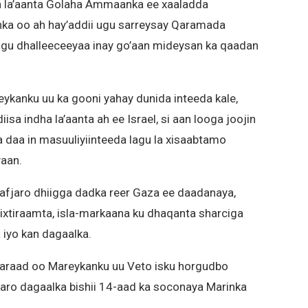
 la’aanta Golaha Ammaanka ee xaaladda
a oo ah hay’addii ugu sarreysay Qaramada
agu dhalleeceeyaa inay go’aan mideysan ka qaadan
ykanku uu ka gooni yahay dunida inteeda kale,
sa indha la’aanta ah ee Israel, si aan looga joojin
a daa in masuuliyiinteeda lagu la xisaabtamo
aan.
o afjaro dhiigga dadka reer Gaza ee daadanaya,
ixtiraamta, isla-markaana ku dhaqanta sharciga
 iyo kan dagaalka.
faraad oo Mareykanku uu Veto isku horgudbo
jaro dagaalka bishii 14-aad ka soconaya Marinka