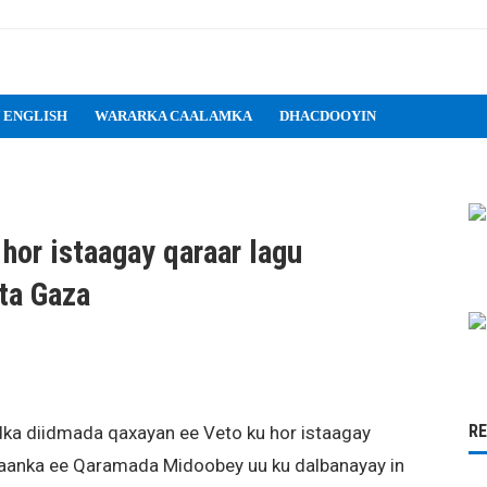
 ENGLISH
WARARKA CAALAMKA
DHACDOOYIN
hor istaagay qaraar lagu
nta Gaza
R
ka diidmada qaxayan ee Veto ku hor istaagay
aanka ee Qaramada Midoobey uu ku dalbanayay in