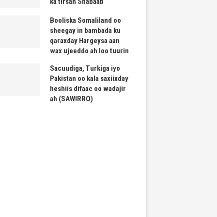
ka tirsan Shabaab
Booliska Somaliland oo
sheegay in bambada ku
qaraxday Hargeysa aan
wax ujeeddo ah loo tuurin
Sacuudiga, Turkiga iyo
Pakistan oo kala saxiixday
heshiis difaac oo wadajir
ah (SAWIRRO)