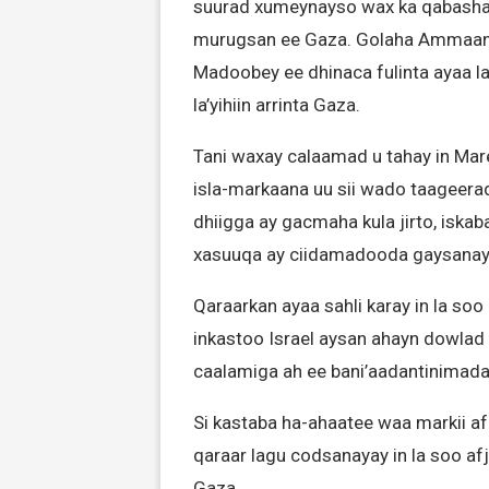
suurad xumeynayso wax ka qabasha
murugsan ee Gaza. Golaha Ammaank
Madoobey ee dhinaca fulinta ayaa l
la’yihiin arrinta Gaza.
Tani waxay calaamad u tahay in Mare
isla-markaana uu sii wado taageeradii
dhiigga ay gacmaha kula jirto, iskab
xasuuqa ay ciidamadooda gaysanay
Qaraarkan ayaa sahli karay in la so
inkastoo Israel aysan ahayn dowlad 
caalamiga ah ee bani’aadantinimada
Si kastaba ha-ahaatee waa markii a
qaraar lagu codsanayay in la soo af
Gaza.