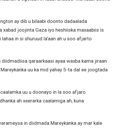
gton ay dib u bilaabi doonto dadaalada
xabad joojinta Gaza iyo heshiiska maxaabiis is
i lahaa in si shuruud la’aan ah u soo afjarto
diidmadiisa qaraarkaasi ayaa waxba kama jiraan
 Mareykanka uu ka mid yahay 5-ta dal ee joogtada
 caalamka uu u doonayo in la soo afjaro
dhanka ah xeerarka caalamiga ah, kuna
warameysa in diidmada Mareykanka ay mar kale