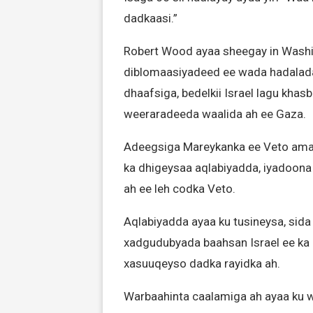
dadkaasi.”
Robert Wood ayaa sheegay in Washin
diblomaasiyadeed ee wada hadalada 
dhaafsiga, bedelkii Israel lagu khasb
weeraradeeda waalida ah ee Gaza.
Adeegsiga Mareykanka ee Veto ama 
ka dhigeysaa aqlabiyadda, iyadoona
ah ee leh codka Veto.
Aqlabiyadda ayaa ku tusineysa, sida
xadgudubyada baahsan Israel ee ka 
xasuuqeyso dadka rayidka ah.
Warbaahinta caalamiga ah ayaa ku 