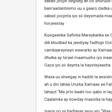
xabad joojin degdeg ah oo shuruud 
bani’aadantinimo uu u gaaro dadka u
xabad joojinta iyo sii deysmada ma
horjeestay.
Kuxigeenka Safiirka Mareykanka ee
dib khudbad ka jeediyay fadhigii G
cambaareyneyn weerarkii ay Xamaas 
dhulka ay Israel maamusho iyo inaana
Gaza iyo sii deynta la haysteyaasha I
Waxa uu sheegay in haddii la ansixi
ah u diri lahaa Ururka Xamaas ee Fala
lahayd “Ma jirto baahi loo qabo in l
Caalamka ay ilowday masiirka la hay
Isaga oo sii hadlayay ayuu yiri “Waa