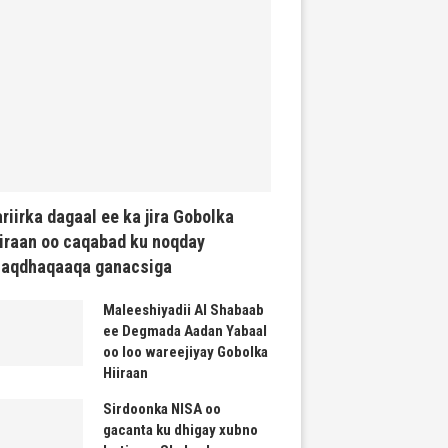
riirka dagaal ee ka jira Gobolka
iraan oo caqabad ku noqday
haqdhaqaaqa ganacsiga
Maleeshiyadii Al Shabaab
ee Degmada Aadan Yabaal
oo loo wareejiyay Gobolka
Hiiraan
Sirdoonka NISA oo
gacanta ku dhigay xubno