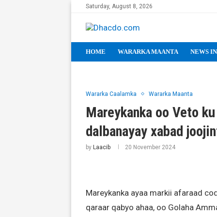
Saturday, August 8, 2026
HOME
WARARKA MAANTA
NEWS IN
Wararka Caalamka
Wararka Maanta
Mareykanka oo Veto ku 
dalbanayay xabad jooji
by
Laacib
20 November 2024
Mareykanka ayaa markii afaraad cod
qaraar qabyo ahaa, oo Golaha Amm