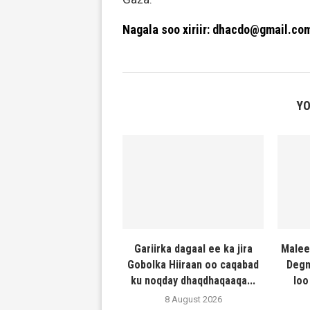
Nagala soo xiriir: dhacdo@gmail.co
YO
Gariirka dagaal ee ka jira
Malee
Gobolka Hiiraan oo caqabad
Degm
ku noqday dhaqdhaqaaqa...
loo
8 August 2026