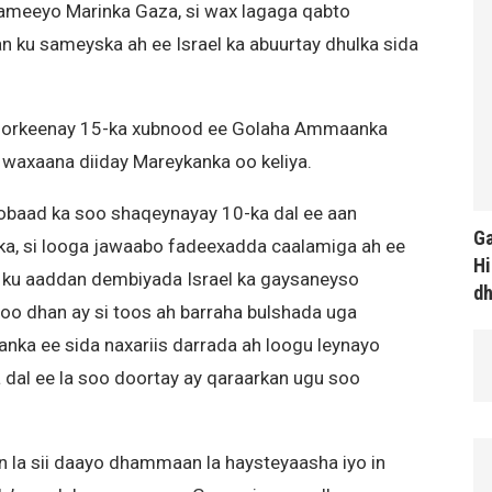
 sameeyo Marinka Gaza, si wax lagaga qabto
n ku sameyska ah ee Israel ka abuurtay dhulka sida
 horkeenay 15-ka xubnood ee Golaha Ammaanka
 waxaana diiday Mareykanka oo keliya.
baad ka soo shaqeynayay 10-ka dal ee aan
Ga
, si looga jawaabo fadeexadda caalamiga ah ee
Hi
a ku aaddan dembiyada Israel ka gaysaneyso
d
oo dhan ay si toos ah barraha bulshada uga
nka ee sida naxariis darrada ah loogu leynayo
dal ee la soo doortay ay qaraarkan ugu soo
n la sii daayo dhammaan la haysteyaasha iyo in