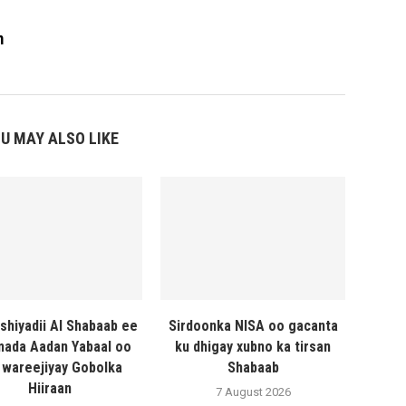
m
U MAY ALSO LIKE
shiyadii Al Shabaab ee
Sirdoonka NISA oo gacanta
ada Aadan Yabaal oo
ku dhigay xubno ka tirsan
 wareejiyay Gobolka
Shabaab
Hiiraan
7 August 2026