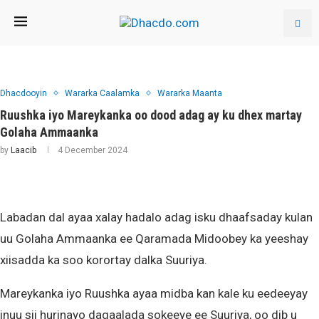
Dhacdooyin
Wararka Caalamka
Wararka Maanta
Ruushka iyo Mareykanka oo dood adag ay ku dhex martay
Golaha Ammaanka
by
Laacib
4 December 2024
Labadan dal ayaa xalay hadalo adag isku dhaafsaday kulan
uu Golaha Ammaanka ee Qaramada Midoobey ka yeeshay
xiisadda ka soo korortay dalka Suuriya.
Mareykanka iyo Ruushka ayaa midba kan kale ku eedeeyay
inuu sii hurinayo dagaalada sokeeye ee Suuriya, oo dib u