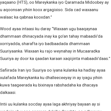
yaqaano (HTS), oo Mareykanka iyo Qaramada Midoobey ay
u aqoonsan yihiin koox argagixiso. Sida cad waxaanu
walaac ka qabnaa kooxdan.”
Wood ayaa intaasi ku daray “Waxaan ugu baaqaynaa
dhammaan dhinacyada inay ka go’an tahay mabaadii’da
xorriyadda, sharafta iyo badbaadada dhammaan
Suuriyaanka. Waxaan ku rajo weynahay in Mucaaradka
Suuriya ay door ka qaadan karaan xaqiijinta mabaadii’daas.”
Safiirada Iran iyo Suuriya oo iyana kulanka ka hadlay ayaa
xulafada Mareykanka ku dhalleeceeyay in ay iyagu yihiin
kuwa taageerada ku bixinaya rabshadaha ka dhacaya
dalkaasi.
Intii uu kulanka socday ayaa laga akhriyay bayaan ay si