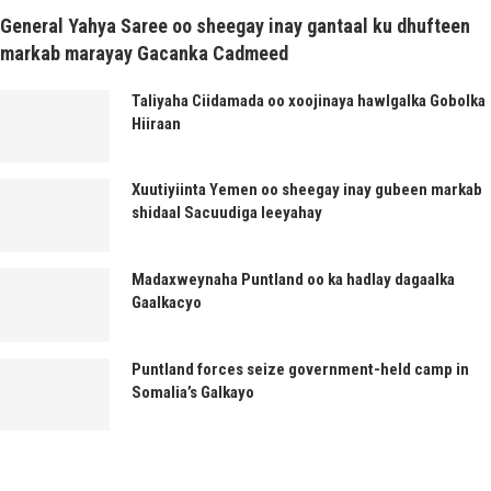
General Yahya Saree oo sheegay inay gantaal ku dhufteen
markab marayay Gacanka Cadmeed
Taliyaha Ciidamada oo xoojinaya hawlgalka Gobolka
Hiiraan
Xuutiyiinta Yemen oo sheegay inay gubeen markab
shidaal Sacuudiga leeyahay
Madaxweynaha Puntland oo ka hadlay dagaalka
Gaalkacyo
Puntland forces seize government-held camp in
Somalia’s Galkayo