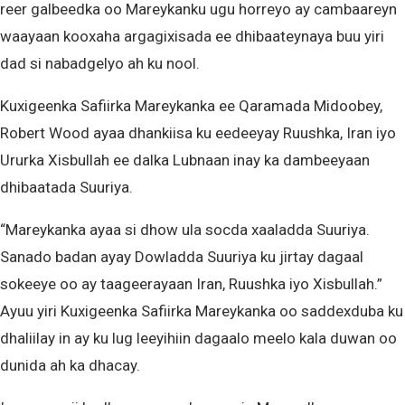
reer galbeedka oo Mareykanku ugu horreyo ay cambaareyn
waayaan kooxaha argagixisada ee dhibaateynaya buu yiri
dad si nabadgelyo ah ku nool.
Kuxigeenka Safiirka Mareykanka ee Qaramada Midoobey,
Robert Wood ayaa dhankiisa ku eedeeyay Ruushka, Iran iyo
Ururka Xisbullah ee dalka Lubnaan inay ka dambeeyaan
dhibaatada Suuriya.
“Mareykanka ayaa si dhow ula socda xaaladda Suuriya.
Sanado badan ayay Dowladda Suuriya ku jirtay dagaal
sokeeye oo ay taageerayaan Iran, Ruushka iyo Xisbullah.”
Ayuu yiri Kuxigeenka Safiirka Mareykanka oo saddexduba ku
dhaliilay in ay ku lug leeyihiin dagaalo meelo kala duwan oo
dunida ah ka dhacay.