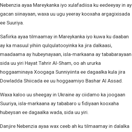
Nebenzia ayaa Mareykanka iyo xulafadiisa ku eedeeyay in ay
gacan siinayaan, waxa uu ugu yeeray kooxaha argagixisada
ee Suuriya.
Safiirka ayaa tilmaamay in Mareykanka iyo kuwa ku daaban
ay ka masuul yihiin qulqulatooyinka ka jira dalkaasi,
maadaama ay hubeynayaan, isla-markaana ay tababarayaan
sida uu yiri Hayat Tahrir Al-Sham, oo ah ururka
hoggaaminaya Xoogaga Sunniyiinta ee dagaalka kula jira
Dowladda Shiicada ee uu hoggaamiyo Bashar Al Assad.
Waxa kaloo uu sheegay in Ukraine ay ciidamo ka joogaan
Suuriya, isla-markaana ay tababaro u fidiyaan kooxaha
hubeysan ee dagaalka wada, sida uu yiri.
Danjire Nebenzia ayaa wax ceeb ah ku tilmaamay in dalalka