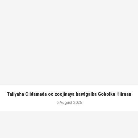
Taliyaha Ciidamada oo xoojinaya hawlgalka Gobolka Hiiraan
6 August 2026