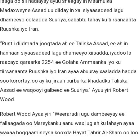
Isaga oo sii hadlayay ayuu sheegay in Maamulka
Madaxweyne Assad uu diiday in xal siyaasadeed lagu
dhameeyo colaadda Suuriya, sababtu tahay ku tiirsanaanta
Ruushka iyo Iran.
“Runtii diidmada joogtada ah ee Taliska Assad, ee ah in
hannaan siyaasadeed lagu dhameeyo xiisadda, iyadoo la
raacayo qaraarka 2254 ee Golaha Ammaanka iyo ku
tiirsanaanta Ruushka iyo Iran ayaa abuuray xaaladda hadda
soo korortay, oo ay ku jiraan burburka khadadka Taliska
Assad ee waqooyi galbeed ee Suuriya.” Ayuu yiri Robert
Wood.
Robert Wood Ayaa yiri “Weeraradii ugu dambeeyay ee
fallaagada oo Mareykanku aanu wax lug ah ku lahayn ayaa
waxaa hoggaamineysa kooxda Hayat Tahrir Al-Sham oo loo