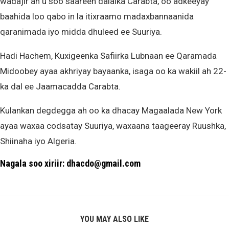
wadajir ah u soo saareen dalalka Carabta, oo adkeeyay
baahida loo qabo in la itixraamo madaxbannaanida
qaranimada iyo midda dhuleed ee Suuriya.
Hadi Hachem, Kuxigeenka Safiirka Lubnaan ee Qaramada
Midoobey ayaa akhriyay bayaanka, isaga oo ka wakiil ah 22-
ka dal ee Jaamacadda Carabta.
Kulankan degdegga ah oo ka dhacay Magaalada New York
ayaa waxaa codsatay Suuriya, waxaana taageeray Ruushka,
Shiinaha iyo Algeria.
Nagala soo xiriir: dhacdo@gmail.com
YOU MAY ALSO LIKE