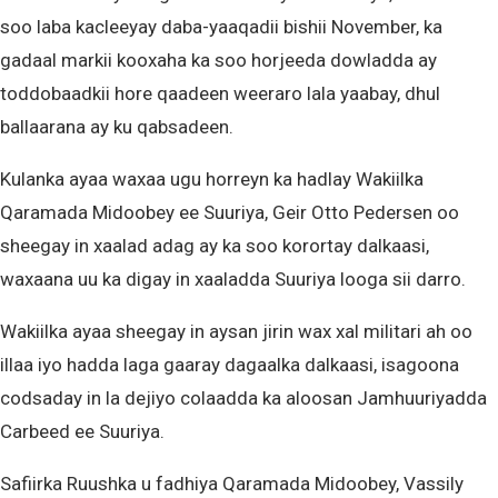
soo laba kacleeyay daba-yaaqadii bishii November, ka
gadaal markii kooxaha ka soo horjeeda dowladda ay
toddobaadkii hore qaadeen weeraro lala yaabay, dhul
ballaarana ay ku qabsadeen.
Kulanka ayaa waxaa ugu horreyn ka hadlay Wakiilka
Qaramada Midoobey ee Suuriya, Geir Otto Pedersen oo
sheegay in xaalad adag ay ka soo korortay dalkaasi,
waxaana uu ka digay in xaaladda Suuriya looga sii darro.
Wakiilka ayaa sheegay in aysan jirin wax xal militari ah oo
illaa iyo hadda laga gaaray dagaalka dalkaasi, isagoona
codsaday in la dejiyo colaadda ka aloosan Jamhuuriyadda
Carbeed ee Suuriya.
Safiirka Ruushka u fadhiya Qaramada Midoobey, Vassily