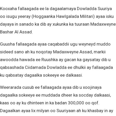
Kooxaha fallaagada ee la dagaalamaya Dowladda Suuriya
oo isugu yeeray (Hoggaanka Hawlgalada Militari) ayaa isku
dayaya in sanado ka dib ay xukunka ka tuuraan Madaxweyne
Bashar Al Assad.
Guusha fallaagada ayaa caqabaddii ugu weyneyd muddo
sideed sano ah ku noqotay Madaxweyne Assad, markii
awoodda hawada ee Ruushka ay gacan ka gaysatay dib u
qabsashada Ciidamada Dowladda ee dhulkii ay fallaagada
ku qabsatay dagaalka sokeeye ee dalkaasi.
Weerarada cusub ee fallaagada ayaa dib u xoojinaya
dagaalka sokeeye ee muddada dheer ka socday dalkaasi,
kaas oo ay ku dhinteen in ka badan 300,000 oo qof.
Dagaalkan ayaa lix milyan oo Suuriyaan ah ku khasbay in ay