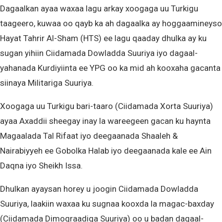
Dagaalkan ayaa waxaa lagu arkay xoogaga uu Turkigu
taageero, kuwaa oo qayb ka ah dagaalka ay hoggaamineyso
Hayat Tahrir Al-Sham (HTS) ee lagu qaaday dhulka ay ku
sugan yihiin Ciidamada Dowladda Suuriya iyo dagaal-
yahanada Kurdiyiinta ee YPG oo ka mid ah kooxaha gacanta
siinaya Militariga Suuriya.
Xoogaga uu Turkigu bari-taaro (Ciidamada Xorta Suuriya)
ayaa Axaddii sheegay inay la wareegeen gacan ku haynta
Magaalada Tal Rifaat iyo deegaanada Shaaleh &
Nairabiyyeh ee Gobolka Halab iyo deegaanada kale ee Ain
Daqna iyo Sheikh Issa.
Dhulkan ayaysan horey u joogin Ciidamada Dowladda
Suuriya, laakiin waxaa ku sugnaa kooxda la magac-baxday
(Ciidamada Dimoqraadiga Suuriya) oo u badan dagaal-