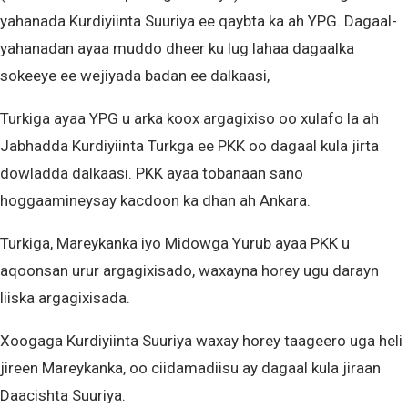
yahanada Kurdiyiinta Suuriya ee qaybta ka ah YPG. Dagaal-
yahanadan ayaa muddo dheer ku lug lahaa dagaalka
sokeeye ee wejiyada badan ee dalkaasi,
Turkiga ayaa YPG u arka koox argagixiso oo xulafo la ah
Jabhadda Kurdiyiinta Turkga ee PKK oo dagaal kula jirta
dowladda dalkaasi. PKK ayaa tobanaan sano
hoggaamineysay kacdoon ka dhan ah Ankara.
Turkiga, Mareykanka iyo Midowga Yurub ayaa PKK u
aqoonsan urur argagixisado, waxayna horey ugu darayn
liiska argagixisada.
Xoogaga Kurdiyiinta Suuriya waxay horey taageero uga heli
jireen Mareykanka, oo ciidamadiisu ay dagaal kula jiraan
Daacishta Suuriya.