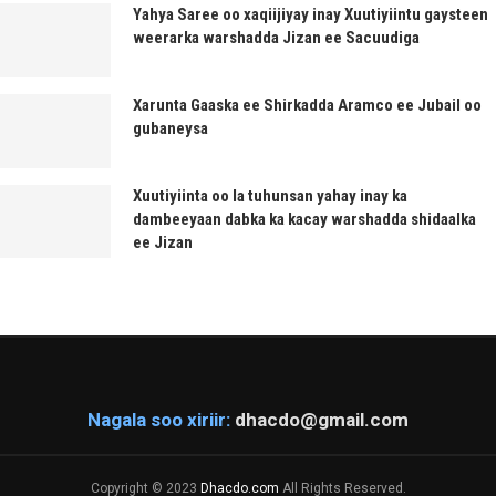
Yahya Saree oo xaqiijiyay inay Xuutiyiintu gaysteen
weerarka warshadda Jizan ee Sacuudiga
Xarunta Gaaska ee Shirkadda Aramco ee Jubail oo
gubaneysa
Xuutiyiinta oo la tuhunsan yahay inay ka
dambeeyaan dabka ka kacay warshadda shidaalka
ee Jizan
Nagala soo xiriir:
dhacdo@gmail.com
Copyright © 2023
Dhacdo.com
All Rights Reserved.