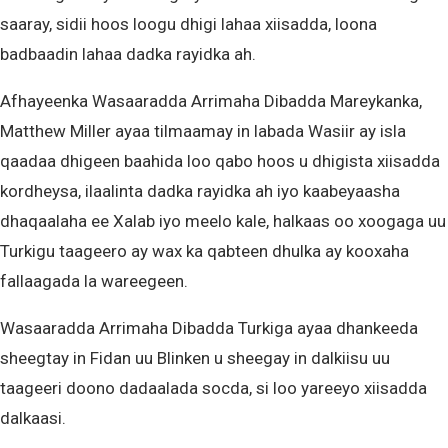
saaray, sidii hoos loogu dhigi lahaa xiisadda, loona
badbaadin lahaa dadka rayidka ah.
Afhayeenka Wasaaradda Arrimaha Dibadda Mareykanka,
Matthew Miller ayaa tilmaamay in labada Wasiir ay isla
qaadaa dhigeen baahida loo qabo hoos u dhigista xiisadda
kordheysa, ilaalinta dadka rayidka ah iyo kaabeyaasha
dhaqaalaha ee Xalab iyo meelo kale, halkaas oo xoogaga uu
Turkigu taageero ay wax ka qabteen dhulka ay kooxaha
fallaagada la wareegeen.
Wasaaradda Arrimaha Dibadda Turkiga ayaa dhankeeda
sheegtay in Fidan uu Blinken u sheegay in dalkiisu uu
taageeri doono dadaalada socda, si loo yareeyo xiisadda
dalkaasi.