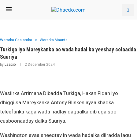
Wararka Caalamka
Wararka Maanta
Turkiga iyo Mareykanka oo wada hadal ka yeeshay colaadda
Suuriya
by
Laacib
2 December 2024
Wasiirka Arrimaha Dibadda Turkiga, Hakan Fidan iyo
dhiggiisa Mareykanka Antony Blinken ayaa khadka
teleefanka kaga wada hadlay dagaalka dib uga soo
cusboonaaday dalka Suuriya.
Washington ayaa sheegtay in wada hadalka diiradda lagu