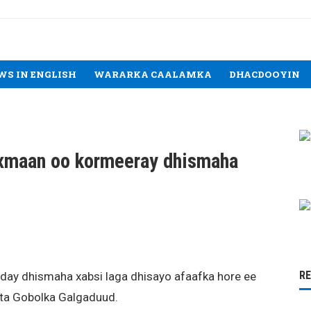
WS IN ENGLISH
WARARKA CAALAMKA
DHACDOOYIN
xmaan oo kormeeray dhismaha
R
ay dhismaha xabsi laga dhisayo afaafka hore ee
ta Gobolka Galgaduud.