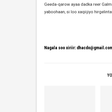
Geeda-qarow ayaa dadka reer Galm
yaboohaan, si loo xaqiijiyo hirgelin
Nagala soo xiriir: dhacdo@gmail.co
YO