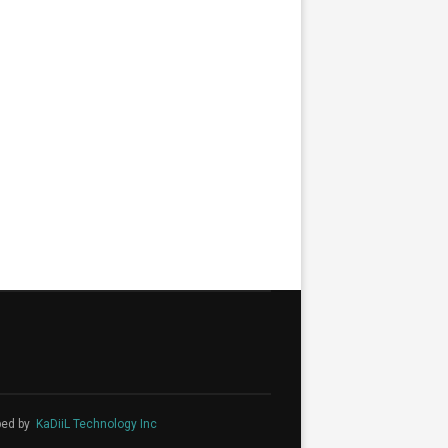
ped by
KaDiiL Technology Inc