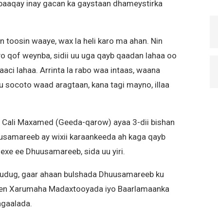
aaqay inay gacan ka gaystaan dhameystirka
 toosin waaye, wax la heli karo ma ahan. Nin
iyo qof weynba, sidii uu uga qayb qaadan lahaa oo
ifaaci lahaa. Arrinta la rabo waa intaas, waana
 u socoto waad aragtaan, kana tagi mayno, illaa
Cali Maxamed (Geeda-qarow) ayaa 3-dii bishan
samareeb ay wixii karaankeeda ah kaga qayb
exe ee Dhuusamareeb, sida uu yiri.
udug, gaar ahaan bulshada Dhuusamareeb ku
iseen Xarumaha Madaxtooyada iyo Baarlamaanka
agaalada.