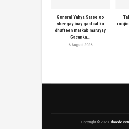
General Yahya Saree oo
Ta
sheegay inay gantaal ku
xooji
dhufteen markab marayay
Gacanka...
6 August 2026
Copyright © 2023
Dhacdo.co