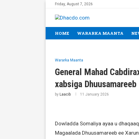
Friday, August 7, 2026
HOME
WARARKA MAANTA
NE
Wararka Maanta
General Mahad Cabdira
xabsiga Dhuusamareeb
by
Laacib
11 January 2026
Dowladda Somaliya ayaa u dhaqaaqd
Magaalada Dhuusamareeb ee Xarun