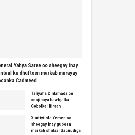
neral Yahya Saree oo sheegay inay
ntaal ku dhufteen markab marayay
acanka Cadmeed
Taliyaha Ciidamada oo
xoojinaya hawlgalka
Gobolka Hiiraan
Xuutiyiinta Yemen oo
sheegay inay gubeen
markab shidaal Sacuudiga