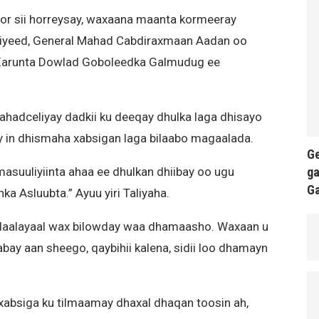
or sii horreysay, waxaana maanta kormeeray
liyeed, General Mahad Cabdiraxmaan Aadan oo
 Xarunta Dowlad Goboleedka Galmudug ee
ahadceliyay dadkii ku deeqay dhulka laga dhisayo
y in dhismaha xabsigan laga bilaabo magaalada.
Ge
ga
asuuliyiinta ahaa ee dhulkan dhiibay oo ugu
G
 Asluubta.” Ayuu yiri Taliyaha.
Walaalayaal wax bilowday waa dhamaasho. Waxaan u
laabay aan sheego, qaybihii kalena, sidii loo dhamayn
absiga ku tilmaamay dhaxal dhaqan toosin ah,