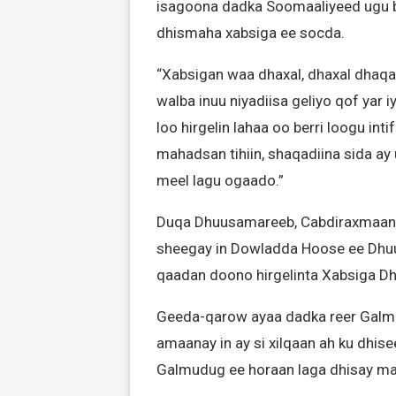
isagoona dadka Soomaaliyeed ugu b
dhismaha xabsiga ee socda.
“Xabsigan waa dhaxal, dhaxal dhaqan
walba inuu niyadiisa geliyo qof yar 
loo hirgelin lahaa oo berri loogu int
mahadsan tihiin, shaqadiina sida ay
meel lagu ogaado.”
Duqa Dhuusamareeb, Cabdiraxmaan 
sheegay in Dowladda Hoose ee Dhuu
qaadan doono hirgelinta Xabsiga Dh
Geeda-qarow ayaa dadka reer Galm
amaanay in ay si xilqaan ah ku dh
Galmudug ee horaan laga dhisay m