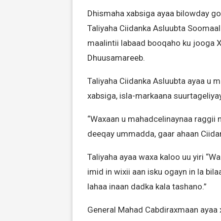
Dhismaha xabsiga ayaa bilowday go
Taliyaha Ciidanka Asluubta Soomaa
maalintii labaad booqaho ku jooga
Dhuusamareeb.
Taliyaha Ciidanka Asluubta ayaa u m
xabsiga, isla-markaana suurtageliya
“Waxaan u mahadcelinaynaa raggii m
deeqay ummadda, gaar ahaan Ciidanka
Taliyaha ayaa waxa kaloo uu yiri “
imid in wixii aan isku ogayn in la bi
lahaa inaan dadka kala tashano.”
General Mahad Cabdiraxmaan ayaa x