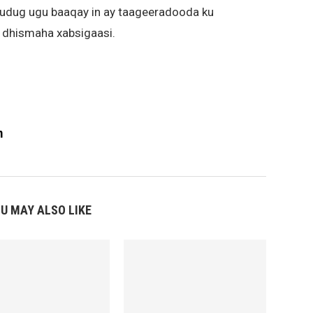
udug ugu baaqay in ay taageeradooda ku
ta dhismaha xabsigaasi.
m
U MAY ALSO LIKE