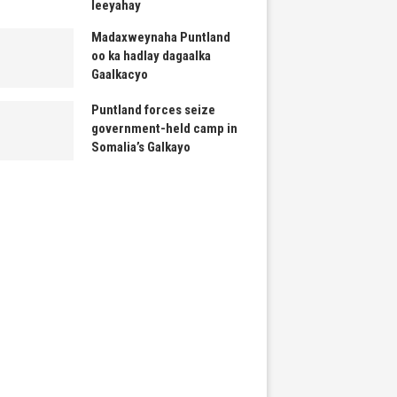
leeyahay
Madaxweynaha Puntland
oo ka hadlay dagaalka
Gaalkacyo
Puntland forces seize
government-held camp in
Somalia’s Galkayo