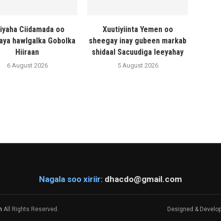
liyaha Ciidamada oo
Xuutiyiinta Yemen oo
naya hawlgalka Gobolka
sheegay inay gubeen markab
Hiiraan
shidaal Sacuudiga leeyahay
6 August 2026
5 August 2026
Nagala soo xiriir:
dhacdo@gmail.com
m
All Rights Reserved.
Designed & Develo