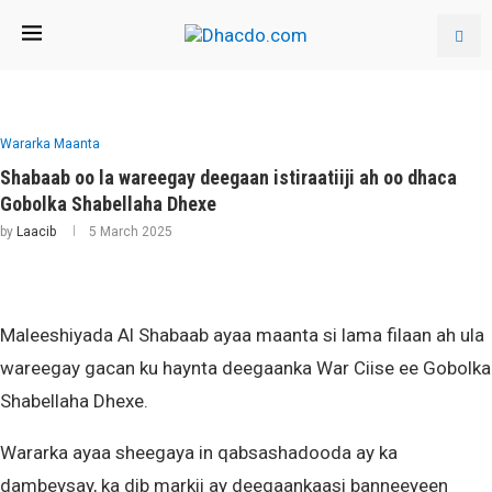
Wararka Maanta
Shabaab oo la wareegay deegaan istiraatiiji ah oo dhaca
Gobolka Shabellaha Dhexe
by
Laacib
5 March 2025
Maleeshiyada Al Shabaab ayaa maanta si lama filaan ah ula
wareegay gacan ku haynta deegaanka War Ciise ee Gobolka
Shabellaha Dhexe.
Wararka ayaa sheegaya in qabsashadooda ay ka
dambeysay, ka dib markii ay deegaankaasi banneeyeen