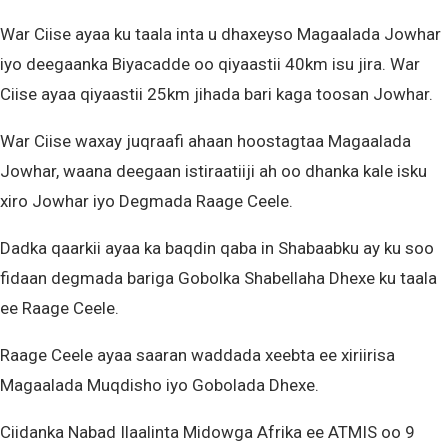
War Ciise ayaa ku taala inta u dhaxeyso Magaalada Jowhar
iyo deegaanka Biyacadde oo qiyaastii 40km isu jira. War
Ciise ayaa qiyaastii 25km jihada bari kaga toosan Jowhar.
War Ciise waxay juqraafi ahaan hoostagtaa Magaalada
Jowhar, waana deegaan istiraatiiji ah oo dhanka kale isku
xiro Jowhar iyo Degmada Raage Ceele.
Dadka qaarkii ayaa ka baqdin qaba in Shabaabku ay ku soo
fidaan degmada bariga Gobolka Shabellaha Dhexe ku taala
ee Raage Ceele.
Raage Ceele ayaa saaran waddada xeebta ee xiriirisa
Magaalada Muqdisho iyo Gobolada Dhexe.
Ciidanka Nabad Ilaalinta Midowga Afrika ee ATMIS oo 9