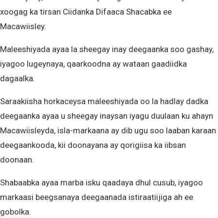
xoogag ka tirsan Ciidanka Difaaca Shacabka ee
Macawiisley.
Maleeshiyada ayaa la sheegay inay deegaanka soo gashay,
iyagoo lugeynaya, qaarkoodna ay wataan gaadiidka
dagaalka.
Saraakiisha horkaceysa maleeshiyada oo la hadlay dadka
deegaanka ayaa u sheegay inaysan iyagu duulaan ku ahayn
Macawiisleyda, isla-markaana ay dib ugu soo laaban karaan
deegaankooda, kii doonayana ay qorigiisa ka iibsan
doonaan.
Shabaabka ayaa marba isku qaadaya dhul cusub, iyagoo
markaasi beegsanaya deegaanada istiraatiijiga ah ee
gobolka.