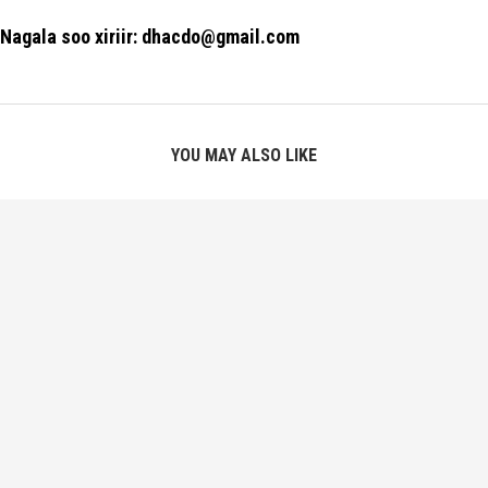
Nagala soo xiriir: dhacdo@gmail.com
YOU MAY ALSO LIKE