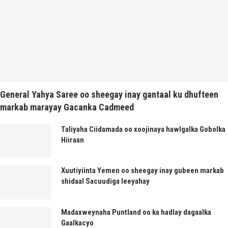
General Yahya Saree oo sheegay inay gantaal ku dhufteen
markab marayay Gacanka Cadmeed
Taliyaha Ciidamada oo xoojinaya hawlgalka Gobolka
Hiiraan
Xuutiyiinta Yemen oo sheegay inay gubeen markab
shidaal Sacuudiga leeyahay
Madaxweynaha Puntland oo ka hadlay dagaalka
Gaalkacyo