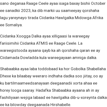
sano deganaa Raage Ceele ayaa isaga baxay bishii October
ee sanadkii 2023, ka dib markii uu saameeyay qorshaha
lagu yareynayo tirada Ciidanka Hawlgalka Midowga Afrika
ee Somaliya.
Ciidanka Xoogga Dalka ayaa xilligaasi la wareegay
fariisimihii Ciidanka ATMIS ee Raage Ceele. La
wareegistooda ayaana qayb ka ah qorshaha qaran ee ay
Ciidamada Dowladda kula wareegayaan amniga dalka.
Shabaabka ayaa laba toddobaad ka hor Gobolka Shabellaha
Dhexe ka bilaabay weeraro indhaha dadka soo jiitay, oo ay
ku bartilmaameedsanayaan deegaanadii xorta ahaa ee
horey looga saaray. Hadafka Shabaabka ayaana ah in ay
fashiliyaan wejiga labaad ee hawlgalka dib-u-xoreynta dalka
ee ka bilowday deegaanada Hirshabelle.