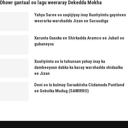
Dhowr gantaal oo lagu weeraray Dekedda Mokha
Yahya Saree oo xaqiijiyay inay Xuutiyiintu gaysteen
weerarka warshadda Jizan ee Sacuudiga
Xarunta Gaaska ee Shirkadda Aramco ee Jubail oo
gubaneysa
Xuutiyiinta oo la tuhunsan yahay inay ka
dambeeyaan dabka ka kacay warshadda shidaalka
ee Jizan
Deni oo la kulmay Saraakiisha Ciidamada Puntland
ee Gobolka Mudug (SAWIRRO)