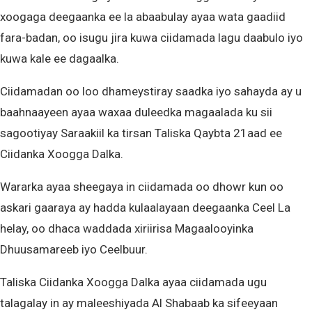
xoogaga deegaanka ee la abaabulay ayaa wata gaadiid
fara-badan, oo isugu jira kuwa ciidamada lagu daabulo iyo
kuwa kale ee dagaalka.
Ciidamadan oo loo dhameystiray saadka iyo sahayda ay u
baahnaayeen ayaa waxaa duleedka magaalada ku sii
sagootiyay Saraakiil ka tirsan Taliska Qaybta 21aad ee
Ciidanka Xoogga Dalka.
Wararka ayaa sheegaya in ciidamada oo dhowr kun oo
askari gaaraya ay hadda kulaalayaan deegaanka Ceel La
helay, oo dhaca waddada xiriirisa Magaalooyinka
Dhuusamareeb iyo Ceelbuur.
Taliska Ciidanka Xoogga Dalka ayaa ciidamada ugu
talagalay in ay maleeshiyada Al Shabaab ka sifeeyaan