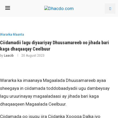
Wararka Maanta
Ciidamadii lagu diyaariyay Dhuusamareeb oo jihada bari
kaga dhaqaaqay Ceelbuur
by
Laacib
20 August 2023
Wararka ka imaanaya Magaalada Dhuusamareeb ayaa
sheegaya in ciidamada toddobaadyadii ugu dambeysay
lagu uruurinayay magaaladaasi ay jihada bari kaga
dhaqaaqeen Magaalada Ceelbuur.
Ciidamada oo isugu jira Ciidanka Xoogga Dalka iyo