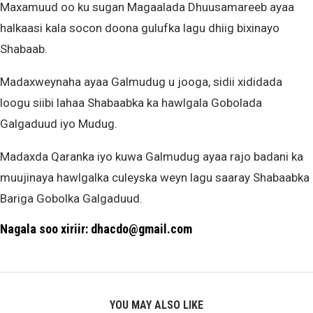
Maxamuud oo ku sugan Magaalada Dhuusamareeb ayaa
halkaasi kala socon doona gulufka lagu dhiig bixinayo
Shabaab.
Madaxweynaha ayaa Galmudug u jooga, sidii xididada
loogu siibi lahaa Shabaabka ka hawlgala Gobolada
Galgaduud iyo Mudug.
Madaxda Qaranka iyo kuwa Galmudug ayaa rajo badani ka
muujinaya hawlgalka culeyska weyn lagu saaray Shabaabka
Bariga Gobolka Galgaduud.
Nagala soo xiriir: dhacdo@gmail.com
YOU MAY ALSO LIKE