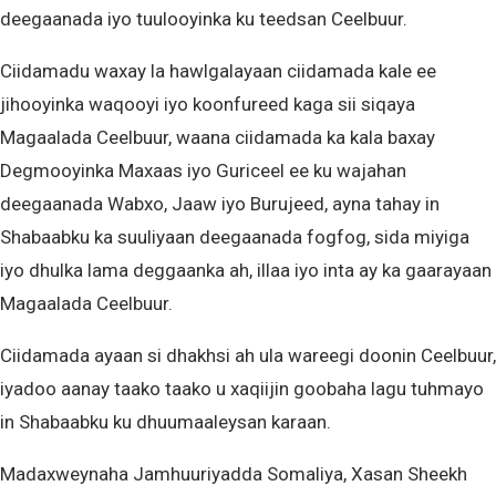
deegaanada iyo tuulooyinka ku teedsan Ceelbuur.
Ciidamadu waxay la hawlgalayaan ciidamada kale ee
jihooyinka waqooyi iyo koonfureed kaga sii siqaya
Magaalada Ceelbuur, waana ciidamada ka kala baxay
Degmooyinka Maxaas iyo Guriceel ee ku wajahan
deegaanada Wabxo, Jaaw iyo Burujeed, ayna tahay in
Shabaabku ka suuliyaan deegaanada fogfog, sida miyiga
iyo dhulka lama deggaanka ah, illaa iyo inta ay ka gaarayaan
Magaalada Ceelbuur.
Ciidamada ayaan si dhakhsi ah ula wareegi doonin Ceelbuur,
iyadoo aanay taako taako u xaqiijin goobaha lagu tuhmayo
in Shabaabku ku dhuumaaleysan karaan.
Madaxweynaha Jamhuuriyadda Somaliya, Xasan Sheekh