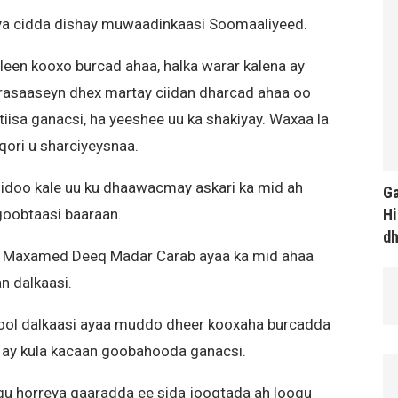
ya cidda dishay muwaadinkaasi Soomaaliyeed.
leen kooxo burcad ahaa, halka warar kalena ay
 rasaaseyn dhex martay ciidan dharcad ahaa oo
iisa ganacsi, ha yeeshee uu ka shakiyay. Waxaa la
ori u sharciyeysnaa.
 sidoo kale uu ku dhaawacmay askari ka mid ah
Ga
Hi
goobtaasi baaraan.
d
y Maxamed Deeq Madar Carab ayaa ka mid ahaa
 dalkaasi.
ool dalkaasi ayaa muddo dheer kooxaha burcadda
b ay kula kacaan goobahooda ganacsi.
gu horreya qaaradda ee sida joogtada ah loogu