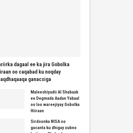
riirka dagaal ee ka jira Gobolka
iraan oo caqabad ku noqday
haqdhaqaaqa ganacsiga
Maleeshiyadii Al Shabaab
ee Degmada Aadan Yabaal
oo loo wareejiyay Gobolka
Hiiraan
Sirdoonka NISA oo
gacanta ku dhigay xubno