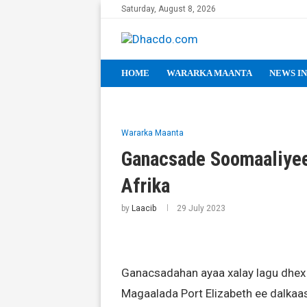
Saturday, August 8, 2026
HOME
WARARKA MAANTA
NEWS IN
Wararka Maanta
Ganacsade Soomaaliyeed
Afrika
by
Laacib
29 July 2023
Ganacsadahan ayaa xalay lagu dhex 
Magaalada Port Elizabeth ee dalkaas