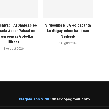
shiyadii Al Shabaab ee
Sirdoonka NISA oo gacanta
ada Aadan Yabaal oo
ku dhigay xubno ka tirsan
 wareejiyay Gobolka
Shabaab
Hiiraan
7 August 2026
8 August 2026
Nagala soo xiriir:
dhacdo@gmail.com