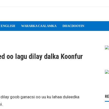
 ENGLISH
WARARKA CAALAMKA
DHACDOOYIN
 oo lagu dilay dalka Koonfur
R
dilay goob ganacsi oo uu ku lahaa duleedka
i.