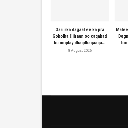
Gariirka dagaal ee ka jira
Malee
Gobolka Hiiraan oo caqabad
Degm
ku noqday dhaqdhaqaaqa...
loo
8 August 2026