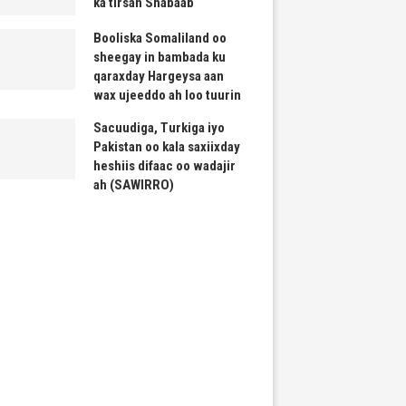
ka tirsan Shabaab
Booliska Somaliland oo
sheegay in bambada ku
qaraxday Hargeysa aan
wax ujeeddo ah loo tuurin
Sacuudiga, Turkiga iyo
Pakistan oo kala saxiixday
heshiis difaac oo wadajir
ah (SAWIRRO)