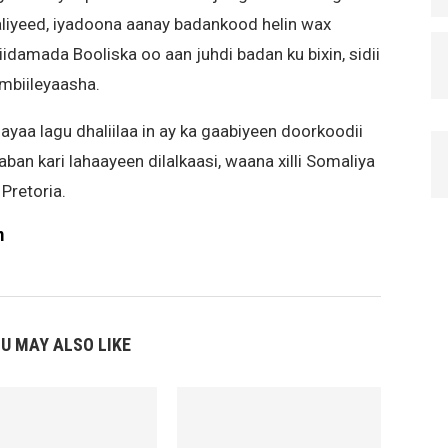
iyeed, iyadoona aanay badankood helin wax
idamada Booliska oo aan juhdi badan ku bixin, sidii
mbiileyaasha.
ayaa lagu dhaliilaa in ay ka gaabiyeen doorkoodii
an kari lahaayeen dilalkaasi, waana xilli Somaliya
Pretoria.
m
U MAY ALSO LIKE