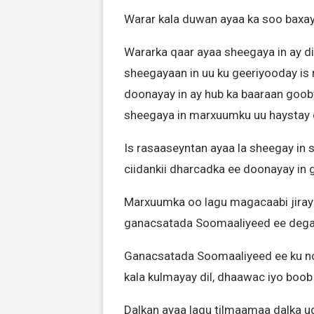
Warar kala duwan ayaa ka soo baxa
Wararka qaar ayaa sheegaya in ay di
sheegayaan in uu ku geeriyooday is
doonayay in ay hub ka baaraan goobt
sheegaya in marxuumku uu haystay q
Is rasaaseyntan ayaa la sheegay in
ciidankii dharcadka ee doonayay in 
Marxuumka oo lagu magacaabi jira
ganacsatada Soomaaliyeed ee degan
Ganacsatada Soomaaliyeed ee ku n
kala kulmayay dil, dhaawac iyo boo
Dalkan ayaa lagu tilmaamaa dalka u