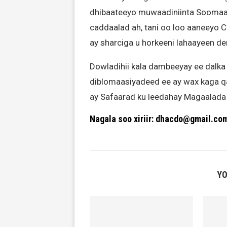
dhibaateeyo muwaadiniinta Soomaal
caddaalad ah, tani oo loo aaneeyo Ci
ay sharciga u horkeeni lahaayeen de
Dowladihii kala dambeeyay ee dalka 
diblomaasiyadeed ee ay wax kaga qab
ay Safaarad ku leedahay Magaalada 
Nagala soo xiriir: dhacdo@gmail.co
YO