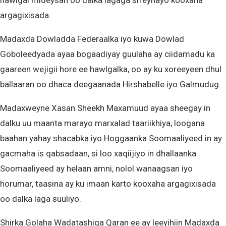
hawlgal mideysan oo dalka lagaga sifeynayo kooxaha
argagixisada.
Madaxda Dowladda Federaalka iyo kuwa Dowlad
Goboleedyada ayaa bogaadiyay guulaha ay ciidamadu ka
gaareen wejigii hore ee hawlgalka, oo ay ku xoreeyeen dhul
ballaaran oo dhaca deegaanada Hirshabelle iyo Galmudug.
Madaxweyne Xasan Sheekh Maxamuud ayaa sheegay in
dalku uu maanta marayo marxalad taariikhiya, loogana
baahan yahay shacabka iyo Hoggaanka Soomaaliyeed in ay
gacmaha is qabsadaan, si loo xaqiijiyo in dhallaanka
Soomaaliyeed ay helaan amni, nolol wanaagsan iyo
horumar, taasina ay ku imaan karto kooxaha argagixisada
oo dalka laga suuliyo.
Shirka Golaha Wadatashiga Qaran ee ay leeyihiin Madaxda