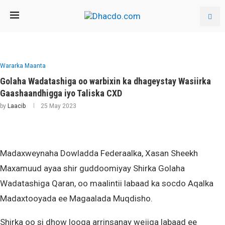
Wararka Maanta
Golaha Wadatashiga oo warbixin ka dhageystay Wasiirka
Gaashaandhigga iyo Taliska CXD
by
Laacib
25 May 2023
Madaxweynaha Dowladda Federaalka, Xasan Sheekh
Maxamuud ayaa shir guddoomiyay Shirka Golaha
Wadatashiga Qaran, oo maalintii labaad ka socdo Aqalka
Madaxtooyada ee Magaalada Muqdisho.
Shirka oo si dhow looga arrinsanay wejiga labaad ee