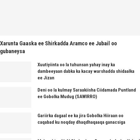
Xarunta Gaaska ee Shirkadda Aramco ee Jubail oo
gubaneysa
Xuutiyiinta oo la tuhunsan yahay inay ka
dambeeyaan dabka ka kacay warshadda shidaalka
ee Jizan
Deni oo la kulmay Saraakiisha Ciidamada Puntland
ee Gobolka Mudug (SAWIRRO)
Gariirka dagaal ee ka jira Gobolka Hiiraan oo
caqabad ku noqday dhaqdhaqaaqa ganacsiga