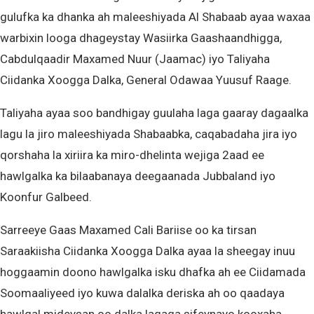
gulufka ka dhanka ah maleeshiyada Al Shabaab ayaa waxaa
warbixin looga dhageystay Wasiirka Gaashaandhigga,
Cabdulqaadir Maxamed Nuur (Jaamac) iyo Taliyaha
Ciidanka Xoogga Dalka, General Odawaa Yuusuf Raage.
Taliyaha ayaa soo bandhigay guulaha laga gaaray dagaalka
lagu la jiro maleeshiyada Shabaabka, caqabadaha jira iyo
qorshaha la xiriira ka miro-dhelinta wejiga 2aad ee
hawlgalka ka bilaabanaya deegaanada Jubbaland iyo
Koonfur Galbeed.
Sarreeye Gaas Maxamed Cali Bariise oo ka tirsan
Saraakiisha Ciidanka Xoogga Dalka ayaa la sheegay inuu
hoggaamin doono hawlgalka isku dhafka ah ee Ciidamada
Soomaaliyeed iyo kuwa dalalka deriska ah oo qaadaya