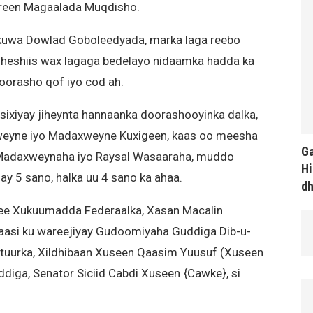
aareen Magaalada Muqdisho.
kuwa Dowlad Goboleedyada, marka laga reebo
ay heshiis wax lagaga bedelayo nidaamka hadda ka
doorasho qof iyo cod ah.
sixiyay jiheynta hannaanka doorashooyinka dalka,
eyne iyo Madaxweyne Kuxigeen, kaas oo meesha
Ga
 Madaxweynaha iyo Raysal Wasaaraha, muddo
Hi
y 5 sano, halka uu 4 sano ka ahaa.
d
ee Xukuumadda Federaalka, Xasan Macalin
asi ku wareejiyay Gudoomiyaha Guddiga Dib-u-
stuurka, Xildhibaan Xuseen Qaasim Yuusuf (Xuseen
diga, Senator Siciid Cabdi Xuseen {Cawke}, si