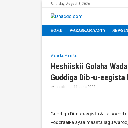
Saturday, August 8, 2026
HOME
WARARKA MAANTA
NEWS IN
Wararka Maanta
Heshiiskii Golaha Wada
Guddiga Dib-u-eegista
by
Laacib
11 June 2023
Guddiga Dib-u-eegista & La socodk
Federaalka ayaa maanta lagu waree