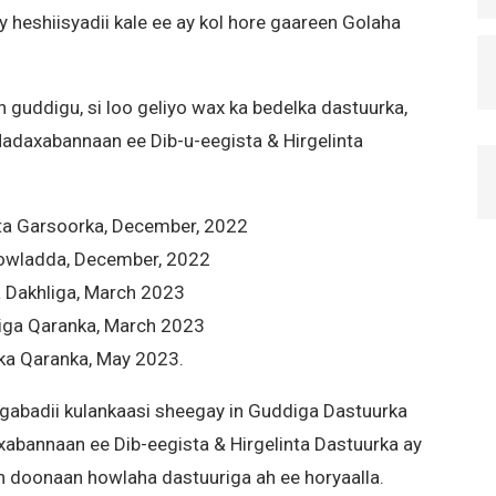
 heshiisyadii kale ee ay kol hore gaareen Golaha
guddigu, si loo geliyo wax ka bedelka dastuurka,
adaxabannaan ee Dib-u-eegista & Hirgelinta
ta Garsoorka, December, 2022
owladda, December, 2022
 Dakhliga, March 2023
iga Qaranka, March 2023
ka Qaranka, May 2023.
gabadii kulankaasi sheegay in Guddiga Dastuurka
bannaan ee Dib-eegista & Hirgelinta Dastuurka ay
n doonaan howlaha dastuuriga ah ee horyaalla.