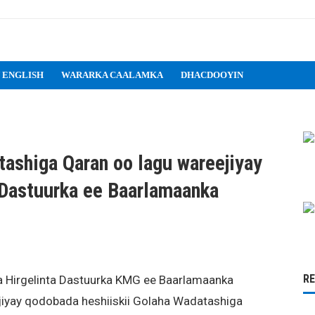
 ENGLISH
WARARKA CAALAMKA
DHACDOOYIN
tashiga Qaran oo lagu wareejiyay
 Dastuurka ee Baarlamaanka
R
a Hirgelinta Dastuurka KMG ee Baarlamaanka
jiyay qodobada heshiiskii Golaha Wadatashiga