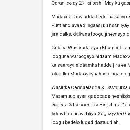
Qaran, ee ay 27-kii bishii May ku g
Madaxda Dowladda Federaalka iyo 
Puntland ayaa xilligaasi ku heshiiy
jira dalka, dalkana loogu jiheynayo 
Golaha Wasiirada ayaa Khamiistii an
looguna wareegayo nidaam Madaxw
ka saaraya nidaamka hadda jira ee
xileedka Madaxweynahana laga dhiga
Wasiirka Caddaaladda & Dastuurka 
Maxamuud ayaa qodobada heshiiska
eegista & La socodka Hirgelinta Da
Iidow) oo uu wehliyo Xoghayaha Gud
loogu bedelo luqad dastuuri ah.