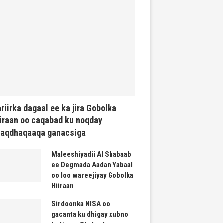
riirka dagaal ee ka jira Gobolka
iraan oo caqabad ku noqday
haqdhaqaaqa ganacsiga
Maleeshiyadii Al Shabaab
ee Degmada Aadan Yabaal
oo loo wareejiyay Gobolka
Hiiraan
Sirdoonka NISA oo
gacanta ku dhigay xubno