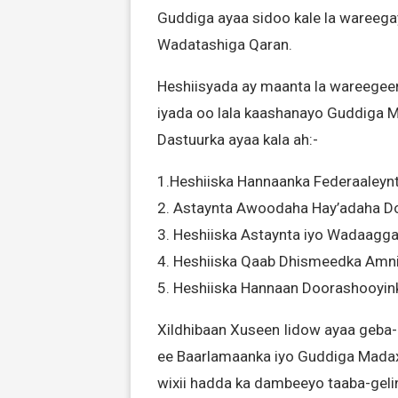
Guddiga ayaa sidoo kale la wareegay
Wadatashiga Qaran.
Heshiisyada ay maanta la wareegeen 
iyada oo lala kaashanayo Guddiga M
Dastuurka ayaa kala ah:-
1.Heshiiska Hannaanka Federaaleyn
2. Astaynta Awoodaha Hay’adaha D
3. Heshiiska Astaynta iyo Wadaagga
4. Heshiiska Qaab Dhismeedka Amn
5. Heshiiska Hannaan Doorashooyin
Xildhibaan Xuseen Iidow ayaa geba-
ee Baarlamaanka iyo Guddiga Madaxa
wixii hadda ka dambeeyo taaba-geli