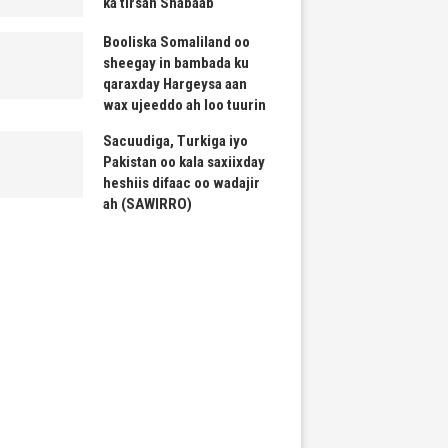
ka tirsan Shabaab
Booliska Somaliland oo
sheegay in bambada ku
qaraxday Hargeysa aan
wax ujeeddo ah loo tuurin
Sacuudiga, Turkiga iyo
Pakistan oo kala saxiixday
heshiis difaac oo wadajir
ah (SAWIRRO)