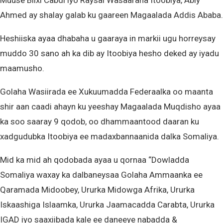
Muuse Biixi Cabdi iyo Raysal Wasaaraha Itoobiya, Abiy
Ahmed ay shalay galab ku gaareen Magaalada Addis Ababa.
Heshiiska ayaa dhabaha u gaaraya in markii ugu horreysay
muddo 30 sano ah ka dib ay Itoobiya hesho deked ay iyadu
maamusho.
Golaha Wasiirada ee Xukuumadda Federaalka oo maanta
shir aan caadi ahayn ku yeeshay Magaalada Muqdisho ayaa
ka soo saaray 9 qodob, oo dhammaantood daaran ku
xadgudubka Itoobiya ee madaxbannaanida dalka Somaliya.
Mid ka mid ah qodobada ayaa u qornaa “Dowladda
Somaliya waxay ka dalbaneysaa Golaha Ammaanka ee
Qaramada Midoobey, Ururka Midowga Afrika, Ururka
Iskaashiga Islaamka, Ururka Jaamacadda Carabta, Ururka
IGAD iyo saaxiibada kale ee daneeye nabadda &