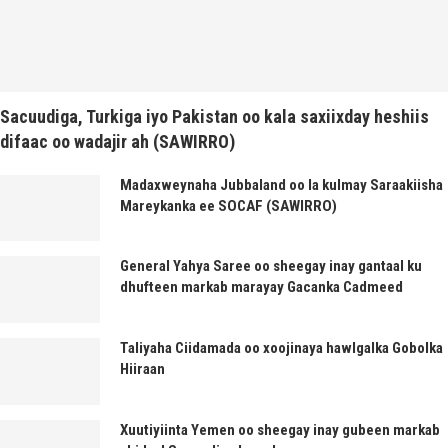
Sacuudiga, Turkiga iyo Pakistan oo kala saxiixday heshiis
difaac oo wadajir ah (SAWIRRO)
Madaxweynaha Jubbaland oo la kulmay Saraakiisha
Mareykanka ee SOCAF (SAWIRRO)
General Yahya Saree oo sheegay inay gantaal ku
dhufteen markab marayay Gacanka Cadmeed
Taliyaha Ciidamada oo xoojinaya hawlgalka Gobolka
Hiiraan
Xuutiyiinta Yemen oo sheegay inay gubeen markab