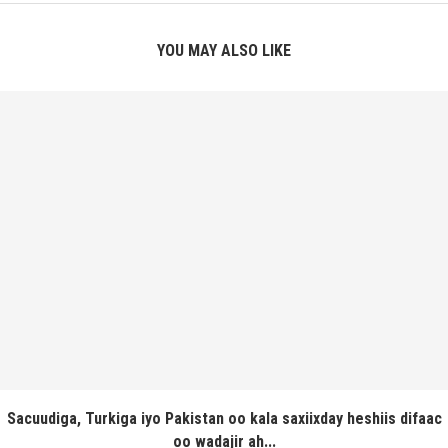
YOU MAY ALSO LIKE
Sacuudiga, Turkiga iyo Pakistan oo kala saxiixday heshiis difaac
oo wadajir ah...