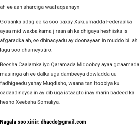
ah ee aan sharciga waafaqsanayn.
Go’aanka adag ee ka soo baxay Xukuumadda Federaalka
ayaa mid waxba kama jiraan ah ka dhigaya heshiiska is
afgaradka ah, ee dhinacyadu ay doonayaan in muddo bil ah
lagu soo dhameystiro.
Beesha Caalamka iyo Qaramada Midoobey ayaa go’aamada
masiiriga ah ee dalka uga dambeeya dowladda uu
fadhigeedu yahay Muqdisho, waana tan Itoobiya ku
cadaadineysa in ay dib uga istaagto inay marin badeed ka
hesho Xeebaha Somaliya.
Nagala soo xiriir: dhacdo@gmail.com