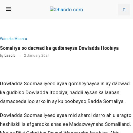
Wararka Maanta
Somaliya oo dacwad ka gudbineysa Dowladda Itoobiya
by
Laacib
2 January 2024
Dowladda Soomaaliyeed ayaa qorsheynaysa in ay dacwad
ka gudbiso Dowladda Itoobiya, haddii aysan ka laaban
damaceeda loo arko in ay ku boobeyso Badda Somaliya.
Dowladda Soomaaliyeed ayaa mid sharci darro ah u aragto
heshiiskii is afgaradka ahaa ee Madaxweynaha Somaliland,