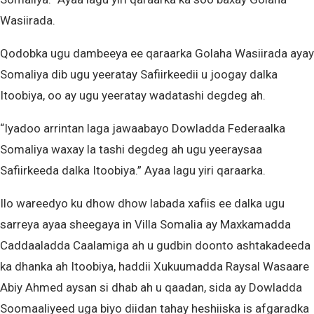
Wasiirada.
Qodobka ugu dambeeya ee qaraarka Golaha Wasiirada ayay
Somaliya dib ugu yeeratay Safiirkeedii u joogay dalka
Itoobiya, oo ay ugu yeeratay wadatashi degdeg ah.
“Iyadoo arrintan laga jawaabayo Dowladda Federaalka
Somaliya waxay la tashi degdeg ah ugu yeeraysaa
Safiirkeeda dalka Itoobiya.” Ayaa lagu yiri qaraarka.
Ilo wareedyo ku dhow dhow labada xafiis ee dalka ugu
sarreya ayaa sheegaya in Villa Somalia ay Maxkamadda
Caddaaladda Caalamiga ah u gudbin doonto ashtakadeeda
ka dhanka ah Itoobiya, haddii Xukuumadda Raysal Wasaare
Abiy Ahmed aysan si dhab ah u qaadan, sida ay Dowladda
Soomaaliyeed uga biyo diidan tahay heshiiska is afgaradka