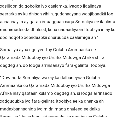
xasilloonida gobolka iyo caalamka, iyagoo ilaalinaya
xeerarka ay ku dhisan yihiin, gudanaayana waajibaadkii loo
aasaasay in ay garab istaaggaan xaqa Somaliya ee ilaalinta
midnimadeeda dhuleed, kuna cadaadiyaan Itoobiya in ay ku
soo noqoto xeendaabkii shuruucda caalamiga ah.”
Somaliya ayaa ugu yeertay Golaha Ammaanka ee
Qaramada Midoobey iyo Ururka Midowga Afrika shirar
degdeg ah, oo looga arrinsanayo fara-gelinta Itoobiya.
“Dowladda Somaliya waxay ka dalbaneysaa Golaha
Ammaanka ee Qaramada Midoobey iyo Ururka Midowga
Afrika inay qabtaan kulamo degdeg ah, si looga arrinsado
xadgudubka iyo fara-gelinta Itoobiya ee ka dhanka ah
madaxbannaanida iyo midnimada dhuleed ee dalka
Somaliya.” Ayaa lagu yiri qaraarka ka soo baxay Golaha