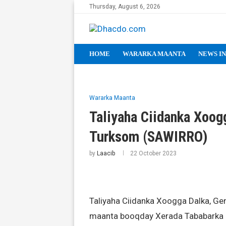
Thursday, August 6, 2026
HOME
WARARKA MAANTA
NEWS IN
Wararka Maanta
Taliyaha Ciidanka Xoog
Turksom (SAWIRRO)
by
Laacib
22 October 2023
Taliyaha Ciidanka Xoogga Dalka, G
maanta booqday Xerada Tababarka