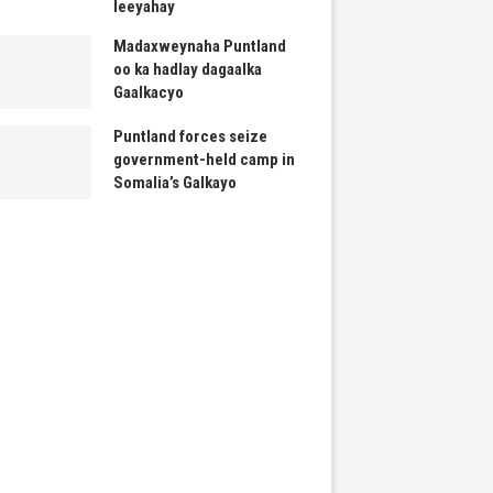
leeyahay
Madaxweynaha Puntland
oo ka hadlay dagaalka
Gaalkacyo
Puntland forces seize
government-held camp in
Somalia’s Galkayo