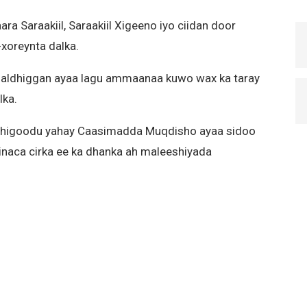
a Saraakiil, Saraakiil Xigeeno iyo ciidan door
xoreynta dalka.
 saldhiggan ayaa lagu ammaanaa kuwo wax ka taray
lka.
fadhigoodu yahay Caasimadda Muqdisho ayaa sidoo
inaca cirka ee ka dhanka ah maleeshiyada