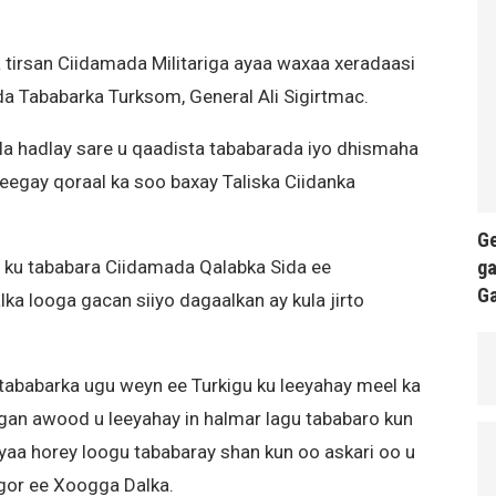
a tirsan Ciidamada Militariga ayaa waxaa xeradaasi
da Tababarka Turksom, General Ali Sigirtmac.
ala hadlay sare u qaadista tababarada iyo dhismaha
eegay qoraal ka soo baxay Taliska Ciidanka
Ge
ga
n ku tababara Ciidamada Qalabka Sida ee
G
a looga gacan siiyo dagaalkan ay kula jirto
tababarka ugu weyn ee Turkigu ku leeyahay meel ka
ggan awood u leeyahay in halmar lagu tababaro kun
yaa horey loogu tababaray shan kun oo askari oo u
or ee Xoogga Dalka.