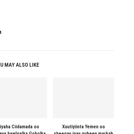
m
U MAY ALSO LIKE
liyaha Ciidamada oo
Xuutiyiinta Yemen oo
naya hawlgalka Gobolka
sheegay inay gubeen markab