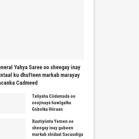
neral Yahya Saree oo sheegay inay
ntaal ku dhufteen markab marayay
acanka Cadmeed
Taliyaha Ciidamada oo
xoojinaya hawlgalka
Gobolka Hiiraan
Xuutiyiinta Yemen oo
sheegay inay gubeen
markab shidaal Sacuudiga