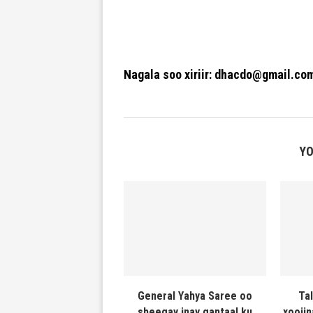
Nagala soo xiriir: dhacdo@gmail.co
YO
General Yahya Saree oo
Ta
sheegay inay gantaal ku
xooji