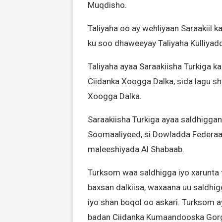
Muqdisho.
Taliyaha oo ay wehliyaan Saraakiil k
ku soo dhaweeyay Taliyaha Kulliyad
Taliyaha ayaa Saraakiisha Turkiga k
Ciidanka Xoogga Dalka, sida lagu sh
Xoogga Dalka.
Saraakiisha Turkiga ayaa saldhigga
Soomaaliyeed, si Dowladda Federaalk
maleeshiyada Al Shabaab.
Turksom waa saldhigga iyo xarunta 
baxsan dalkiisa, waxaana uu saldhi
iyo shan boqol oo askari. Turksom a
badan Ciidanka Kumaandooska Gorg