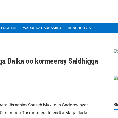
 ENGLISH
WARARKA CAALAMKA
DHACDOOYIN
ga Dalka oo kormeeray Saldhigga
R
eneral Ibraahim Sheekh Muxudiin Caddow ayaa
 Ciidamada Turksom ee duleedka Magaalada