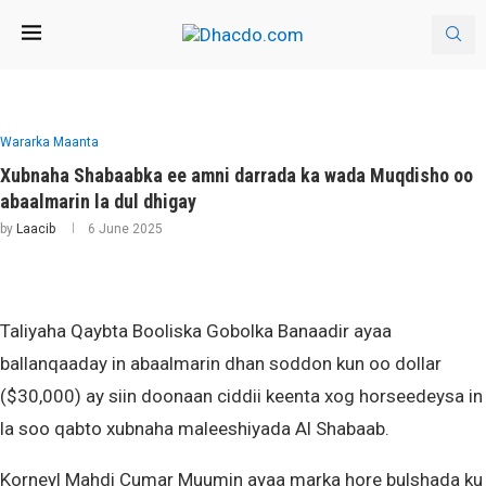
Wararka Maanta
Xubnaha Shabaabka ee amni darrada ka wada Muqdisho oo
abaalmarin la dul dhigay
by
Laacib
6 June 2025
Taliyaha Qaybta Booliska Gobolka Banaadir ayaa
ballanqaaday in abaalmarin dhan soddon kun oo dollar
($30,000) ay siin doonaan ciddii keenta xog horseedeysa in
la soo qabto xubnaha maleeshiyada Al Shabaab.
Korneyl Mahdi Cumar Muumin ayaa marka hore bulshada ku