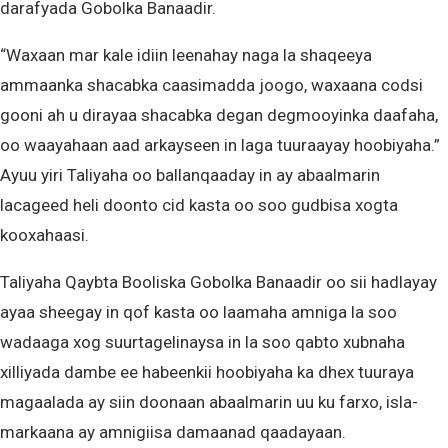
darafyada Gobolka Banaadir.
“Waxaan mar kale idiin leenahay naga la shaqeeya
ammaanka shacabka caasimadda joogo, waxaana codsi
gooni ah u dirayaa shacabka degan degmooyinka daafaha,
oo waayahaan aad arkayseen in laga tuuraayay hoobiyaha.”
Ayuu yiri Taliyaha oo ballanqaaday in ay abaalmarin
lacageed heli doonto cid kasta oo soo gudbisa xogta
kooxahaasi.
Taliyaha Qaybta Booliska Gobolka Banaadir oo sii hadlayay
ayaa sheegay in qof kasta oo laamaha amniga la soo
wadaaga xog suurtagelinaysa in la soo qabto xubnaha
xilliyada dambe ee habeenkii hoobiyaha ka dhex tuuraya
magaalada ay siin doonaan abaalmarin uu ku farxo, isla-
markaana ay amnigiisa damaanad qaadayaan.