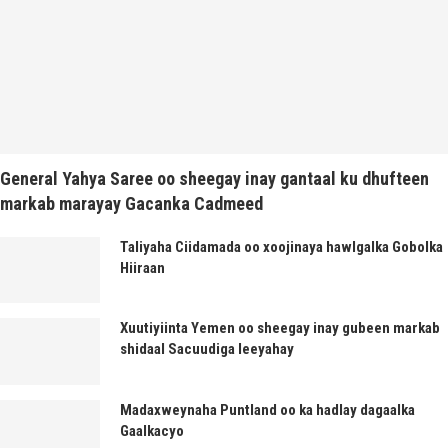
General Yahya Saree oo sheegay inay gantaal ku dhufteen
markab marayay Gacanka Cadmeed
Taliyaha Ciidamada oo xoojinaya hawlgalka Gobolka
Hiiraan
Xuutiyiinta Yemen oo sheegay inay gubeen markab
shidaal Sacuudiga leeyahay
Madaxweynaha Puntland oo ka hadlay dagaalka
Gaalkacyo