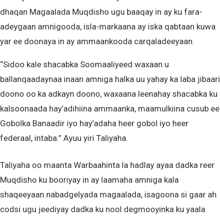
dhaqan Magaalada Muqdisho ugu baaqay in ay ku fara-
adeygaan amnigooda, isla-markaana ay iska qabtaan kuwa
yar ee doonaya in ay ammaankooda carqaladeeyaan.
“Sidoo kale shacabka Soomaaliyeed waxaan u
ballanqaadaynaa inaan amniga halka uu yahay ka laba jibaari
doono oo ka adkayn doono, waxaana leenahay shacabka ku
kalsoonaada hay’adihiina ammaanka, maamulkiina cusub ee
Gobolka Banaadir iyo hay’adaha heer gobol iyo heer
federaal, intaba.” Ayuu yiri Taliyaha.
Taliyaha oo maanta Warbaahinta la hadlay ayaa dadka reer
Muqdisho ku booriyay in ay laamaha amniga kala
shaqeeyaan nabadgelyada magaalada, isagoona si gaar ah
codsi ugu jeediyay dadka ku nool degmooyinka ku yaala