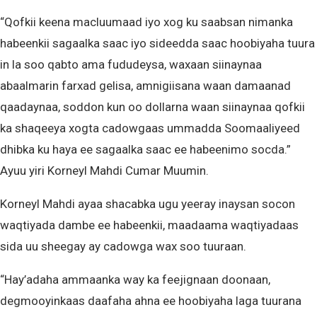
“Qofkii keena macluumaad iyo xog ku saabsan nimanka
habeenkii sagaalka saac iyo sideedda saac hoobiyaha tuura
in la soo qabto ama fududeysa, waxaan siinaynaa
abaalmarin farxad gelisa, amnigiisana waan damaanad
qaadaynaa, soddon kun oo dollarna waan siinaynaa qofkii
ka shaqeeya xogta cadowgaas ummadda Soomaaliyeed
dhibka ku haya ee sagaalka saac ee habeenimo socda.”
Ayuu yiri Korneyl Mahdi Cumar Muumin.
Korneyl Mahdi ayaa shacabka ugu yeeray inaysan socon
waqtiyada dambe ee habeenkii, maadaama waqtiyadaas
sida uu sheegay ay cadowga wax soo tuuraan.
“Hay’adaha ammaanka way ka feejignaan doonaan,
degmooyinkaas daafaha ahna ee hoobiyaha laga tuurana