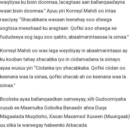
waqtiyaa ku bixin doonnaa, lacagtaas aan ballanqaadayna
waan bixin doonnaa.” Ayuu yiri Korneyl Mahdi oo intaa
raaciyay “Shacabkana waxaan leenahay soo sheega
xogtiisa meeshaad ku aragtaan. Qofkii soo sheega ee
fududeeya xog lagu soo qabto, abaalmarintaasaa la siinaa.”
Korneyl Mahdi oo wax laga weydiiyay in abaalmarintaasi ay
ku kooban tahay shacabka iyo in ciidamadana la siinayo
ayaa wuxuu yiri “Ciidanka iyo shacabkaba. Qofkii ciidan oo
keenana waa la siinaa, qofkii shacab ah oo keenana waa la
siinaa.”
Booliska ayaa ballanqaadkan sameeyay, xilli Gudoomiyaha
cusub ee Maamulka Gobolka Banaadir ahna Duqa
Magaalada Muqdisho, Xasan Maxamed Xuseen (Muungaab)
uu xilka la wareegay habeenkii Arbacada.