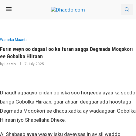
Wararka Maanta
Furin weyn oo dagaal oo ka furan aagga Degmada Moqokori
ee Gobolka Hiiraan
by
Laacib
7 July 2025
Dhaqdhaqaaqyo ciidan oo iska soo horjeeda ayaa ka socdo
bariga Gobolka Hiiraan, gaar ahaan deegaanada hoostaga
Degmada Moqokori ee dhaca xadka ay wadaagaan Gobolka
Hiiraan iyo Shabellaha Dhexe.
Al Shabaab ayaa waxay isku dayeysaa in ay sii waddo