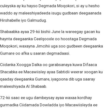
culeyska ay ku hayso Degmada Moqokori, si ay u hesho
waddo ay maleeshiyadeeda isugu gudbaan deegaanada
Hirshabelle iyo Galmudug.
Shabaabka ayaa 29-kii bishii June la wareegay gacan ku
haynta deegaanka Ceelqooxle oo hoostaga Degmada
Moqokori, waxayna Jimcihii uga soo gudbeen deegaanka
Gumare oo afka u saaran degmadaasi.
Ciidanka Xoogga Dalka oo garabsanaya kuwa Difaaca
Shacabka ee Macawiisley ayaa Sabtidii weerar xoogan ku
qaaday deegaanka Gumare, iyagoona dib uga saaray
maleeshiyada Al Shabaab.
72-kii saac ee ugu dambeysay ayaa waxaa kordhay
gurmadka Ciidamada Dowladda iyo Macawiisleyda ee