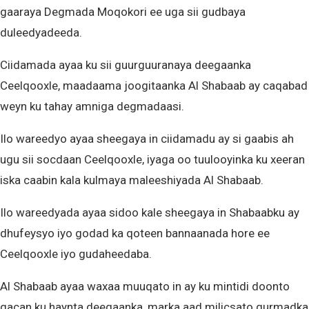
gaaraya Degmada Moqokori ee uga sii gudbaya
duleedyadeeda.
Ciidamada ayaa ku sii guurguuranaya deegaanka
Ceelqooxle, maadaama joogitaanka Al Shabaab ay caqabad
weyn ku tahay amniga degmadaasi.
Ilo wareedyo ayaa sheegaya in ciidamadu ay si gaabis ah
ugu sii socdaan Ceelqooxle, iyaga oo tuulooyinka ku xeeran
iska caabin kala kulmaya maleeshiyada Al Shabaab.
Ilo wareedyada ayaa sidoo kale sheegaya in Shabaabku ay
dhufeysyo iyo godad ka qoteen bannaanada hore ee
Ceelqooxle iyo gudaheedaba.
Al Shabaab ayaa waxaa muuqato in ay ku mintidi doonto
gacan ku haynta deegaanka, marka aad milicsato gurmadka