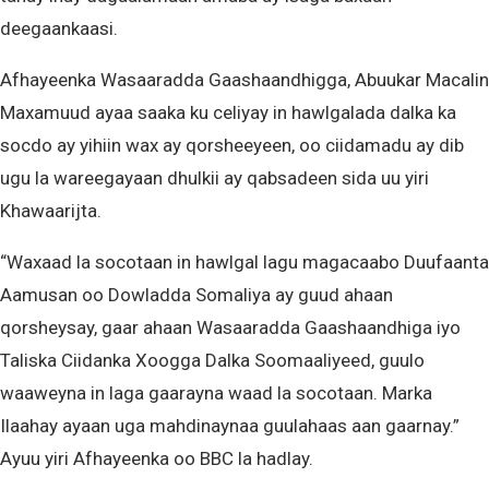
deegaankaasi.
Afhayeenka Wasaaradda Gaashaandhigga, Abuukar Macalin
Maxamuud ayaa saaka ku celiyay in hawlgalada dalka ka
socdo ay yihiin wax ay qorsheeyeen, oo ciidamadu ay dib
ugu la wareegayaan dhulkii ay qabsadeen sida uu yiri
Khawaarijta.
“Waxaad la socotaan in hawlgal lagu magacaabo Duufaanta
Aamusan oo Dowladda Somaliya ay guud ahaan
qorsheysay, gaar ahaan Wasaaradda Gaashaandhiga iyo
Taliska Ciidanka Xoogga Dalka Soomaaliyeed, guulo
waaweyna in laga gaarayna waad la socotaan. Marka
Ilaahay ayaan uga mahdinaynaa guulahaas aan gaarnay.”
Ayuu yiri Afhayeenka oo BBC la hadlay.