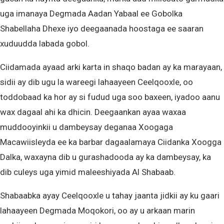
uga imanaya Degmada Aadan Yabaal ee Gobolka
Shabellaha Dhexe iyo deegaanada hoostaga ee saaran
xuduudda labada gobol.
Ciidamada ayaad arki karta in shaqo badan ay ka marayaan,
sidii ay dib ugu la wareegi lahaayeen Ceelqooxle, oo
toddobaad ka hor ay si fudud uga soo baxeen, iyadoo aanu
wax dagaal ahi ka dhicin. Deegaankan ayaa waxaa
muddooyinkii u dambeysay deganaa Xoogaga
Macawiisleyda ee ka barbar dagaalamaya Ciidanka Xoogga
Dalka, waxayna dib u gurashadooda ay ka dambeysay, ka
dib culeys uga yimid maleeshiyada Al Shabaab.
Shabaabka ayay Ceelqooxle u tahay jaanta jidkii ay ku gaari
lahaayeen Degmada Moqokori, oo ay u arkaan marin