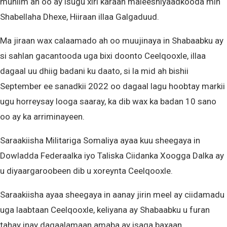
muhiim ah oo ay isugu xiri karaan maleeshiyaadkooda min
Shabellaha Dhexe, Hiiraan illaa Galgaduud.
Ma jiraan wax calaamado ah oo muujinaya in Shabaabku ay
si sahlan gacantooda uga bixi doonto Ceelqooxle, illaa
dagaal uu dhiig badani ku daato, si la mid ah bishii
September ee sanadkii 2022 oo dagaal lagu hoobtay markii
ugu horreysay looga saaray, ka dib wax ka badan 10 sano
oo ay ka arriminayeen.
Saraakiisha Militariga Somaliya ayaa kuu sheegaya in
Dowladda Federaalka iyo Taliska Ciidanka Xoogga Dalka ay
u diyaargaroobeen dib u xoreynta Ceelqooxle.
Saraakiisha ayaa sheegaya in aanay jirin meel ay ciidamadu
uga laabtaan Ceelqooxle, keliyana ay Shabaabku u furan
tahay inay dagaalamaan amaba ay isaga baxaan