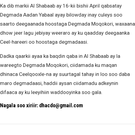
Ka dib markii Al Shabaab ay 16-kii bishii April qabsatay
Degmada Aadan Yabaal ayay bilowday inay culeys soo
saarto deegaanada hoostaga Degmada Moqokori, waxaana
dhow jeer lagu jebiyay weeraro ay ku qaadday deegaanka
Ceel-hareeri oo hoostaga degmadaasi.
Dadka qaarkii ayaa ka baqdin qaba in Al Shabaab ay la
wareegto Degmada Moqokori, ciidamada ku maqan
dhinaca Ceelqooxle-na ay suurtagal tahay in loo soo daba
maro degmadaasi, haddii aysan ciidamadu adkeynin
difaaca ay ku leeyihiin waddooyinka soo gala.
Nagala soo xiriir: dhacdo@gmail.com