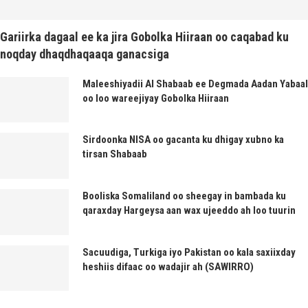
Gariirka dagaal ee ka jira Gobolka Hiiraan oo caqabad ku
noqday dhaqdhaqaaqa ganacsiga
Maleeshiyadii Al Shabaab ee Degmada Aadan Yabaal
oo loo wareejiyay Gobolka Hiiraan
Sirdoonka NISA oo gacanta ku dhigay xubno ka
tirsan Shabaab
Booliska Somaliland oo sheegay in bambada ku
qaraxday Hargeysa aan wax ujeeddo ah loo tuurin
Sacuudiga, Turkiga iyo Pakistan oo kala saxiixday
heshiis difaac oo wadajir ah (SAWIRRO)