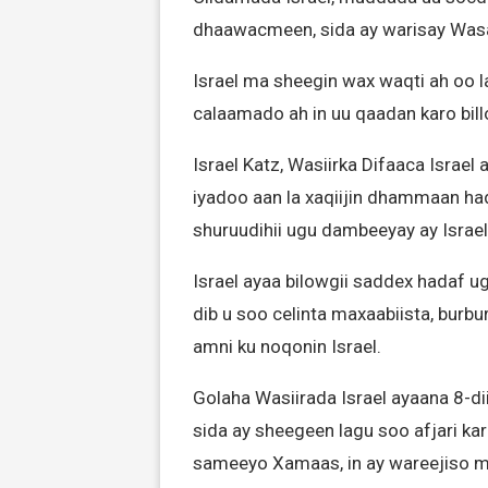
dhaawacmeen, sida ay warisay Was
Israel ma sheegin wax waqti ah oo la
calaamado ah in uu qaadan karo bill
Israel Katz, Wasiirka Difaaca Israel
iyadoo aan la xaqiijin dhammaan ha
shuruudihii ugu dambeeyay ay Israel
Israel ayaa bilowgii saddex hadaf 
dib u soo celinta maxaabiista, burb
amni ku noqonin Israel.
Golaha Wasiirada Israel ayaana 8-di
sida ay sheegeen lagu soo afjari kar
sameeyo Xamaas, in ay wareejiso 