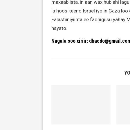
maxaabiista, in aan wax hub ahi la
la hoos keeno Israel iyo in Gaza l
Falastiiniyiinta ee fadhigiisu yaha
haysto.
Nagala soo xiriir: dhacdo@gmail.co
YO