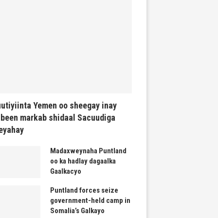
utiyiinta Yemen oo sheegay inay
been markab shidaal Sacuudiga
eyahay
Madaxweynaha Puntland
oo ka hadlay dagaalka
Gaalkacyo
Puntland forces seize
government-held camp in
Somalia’s Galkayo