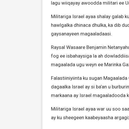
lagu wiiqayay awoodda militari ee 
Militariga Israel ayaa shalay galab 
hawlgalka dhinaca dhulka, ka dib d
gaysanayeen magaaladaasi.
Raysal Wasaare Benjamin Netanyahu 
fog ee isbahaysiga la ah dowladdiisa
magaalada ugu weyn ee Marinka Gaz
Falastiiniyiinta ku sugan Magaalad
dagaalka Israel ay si ba’an u burbu
markaana ay Israel magaaladooda ka
Militariga Israel ayaa war uu soo s
ay ku sheegeen kaabeyaasha argagi