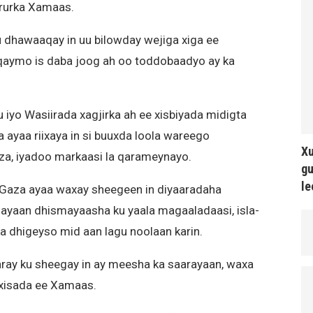
Ururka Xamaas.
ku dhawaaqay in uu bilowday wejiga xiga ee
uqaymo is daba joog ah oo toddobaadyo ay ka
iyo Wasiirada xagjirka ah ee xisbiyada midigta
 ayaa riixaya in si buuxda loola wareego
Xu
a, iyadoo markaasi la qarameynayo.
gu
le
a Gaza ayaa waxay sheegeen in diyaaradaha
rinayaan dhismayaasha ku yaala magaaladaasi, isla-
 dhigeyso mid aan lagu noolaan karin.
aaray ku sheegay in ay meesha ka saarayaan, waxa
xisada ee Xamaas.