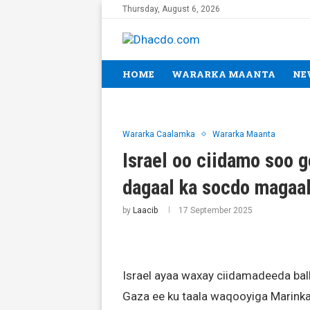
Thursday, August 6, 2026
HOME
WARARKA MAANTA
NE
Wararka Caalamka
Wararka Maanta
Israel oo ciidamo soo 
dagaal ka socdo magaa
by
Laacib
17 September 2025
Israel ayaa waxay ciidamadeeda bal
Gaza ee ku taala waqooyiga Marinka