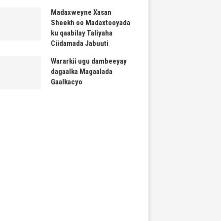
Madaxweyne Xasan
Sheekh oo Madaxtooyada
ku qaabilay Taliyaha
Ciidamada Jabuuti
Wararkii ugu dambeeyay
dagaalka Magaalada
Gaalkacyo