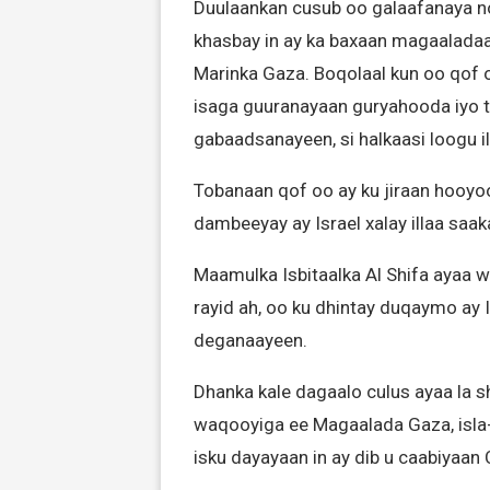
Duulaankan cusub oo galaafanaya no
khasbay in ay ka baxaan magaaladaa
Marinka Gaza. Boqolaal kun oo qof
isaga guuranayaan guryahooda iyo 
gabaadsanayeen, si halkaasi loogu il
Tobanaan qof oo ay ku jiraan hooyoo
dambeeyay ay Israel xalay illaa saa
Maamulka Isbitaalka Al Shifa ayaa 
rayid ah, oo ku dhintay duqaymo ay 
deganaayeen.
Dhanka kale dagaalo culus ayaa la 
waqooyiga ee Magaalada Gaza, isla-m
isku dayayaan in ay dib u caabiyaan 