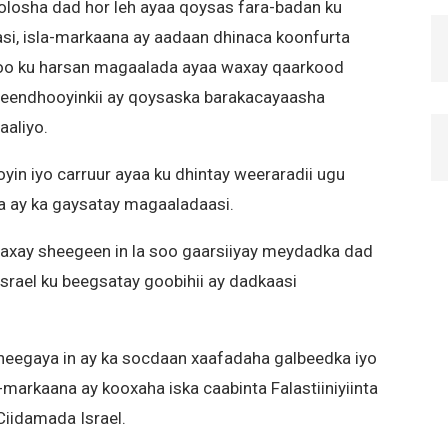
losha dad hor leh ayaa qoysas fara-badan ku
si, isla-markaana ay aadaan dhinaca koonfurta
 oo ku harsan magaalada ayaa waxay qaarkood
teendhooyinkii ay qoysaska barakacayaasha
aaliyo.
yin iyo carruur ayaa ku dhintay weeraradii ugu
ka ay ka gaysatay magaaladaasi.
waxay sheegeen in la soo gaarsiiyay meydadka dad
Israel ku beegsatay goobihii ay dadkaasi
sheegaya in ay ka socdaan xaafadaha galbeedka iyo
arkaana ay kooxaha iska caabinta Falastiiniyiinta
Ciidamada Israel.