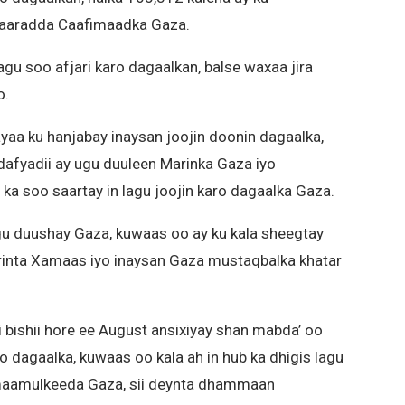
aaradda Caafimaadka Gaza.
gu soo afjari karo dagaalkan, balse waxaa jira
o.
 ayaa ku hanjabay inaysan joojin doonin dagaalka,
dafyadii ay ugu duuleen Marinka Gaza iyo
 ka soo saartay in lagu joojin karo dagaalka Gaza.
ugu duushay Gaza, kuwaas oo ay ku kala sheegtay
urinta Xamaas iyo inaysan Gaza mustaqbalka khatar
i bishii hore ee August ansixiyay shan mabda’ oo
o dagaalka, kuwaas oo kala ah in hub ka dhigis lagu
maamulkeeda Gaza, sii deynta dhammaan