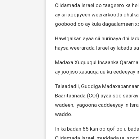
Ciidamada Israel oo taageero ka he
ay sii xoojiyeen weerarkooda dhulka,
goobood oo ay kula dagaalameen x
Hawlgalkan ayaa sii hurinaya dhiila
haysa weerarada Israel ay labada s
Madaxa Xuquuqul Insaanka Qaramada
ay joojiso xasuuqa uu ku eedeeyay 
Talaadadii, Guddiga Madaxabannaa
Baaritaanada (COI) ayaa soo saaray 
wadeen, iyagoona caddeeyay in Israe
waddo.
In ka badan 65 kun oo qof oo u bad
Ciidamada Israel, muddada uu socdo