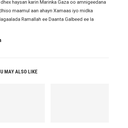
gu dhex haysan karin Marinka Gaza oo amnigeedana
oo dhiso maamul aan ahayn Xamaas iyo midka
y Magaalada Ramallah ee Daanta Galbeed ee la
m
U MAY ALSO LIKE