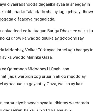
laya diyaaradahooda dagaalka ayaa la sheegay in
 ka dib markii Talaadadii shalay lagu jebiyay dhowr
oogaga difaacaya magaalada.
da colaadeed ee ka taagan Bariga Dhexe ee salka ku
ano ku dhow ka waddo dhulka ay go’doomisay.
 Midoobey, Volker Türk ayaa Israel ugu baaqay in
in ay ka waddo Marinka Gaza.
n ee Qaramada Midoobey U Qaabilsan
natiijada warbixin xog uruurin ah oo muddo ay
l ay xasuuq ka gaysatay Gaza, welina ay ka sii
an carruur iyo haween ayaa ku dhintay weerarada
 dagaalkan, halka 165,312 kalena ay ku