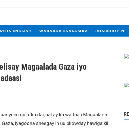
WS IN ENGLISH
WARARKA CAALAMKA
DHACDOOYIN
gelisay Magaalada Gaza iyo
ladaasi
R
laariyeen gulufka dagaal ay ka wadaan Magaalada
 Gaza, iyagoona sheegay in uu bilowday hawlgalkii