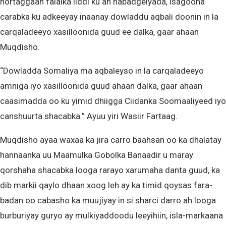
hortaggaan falalka liddi ku ah nabadgelyada, isagoona
carabka ku adkeeyay inaanay dowladdu aqbali doonin in la
carqaladeeyo xasilloonida guud ee dalka, gaar ahaan
Muqdisho.
“Dowladda Somaliya ma aqbaleyso in la carqaladeeyo
amniga iyo xasilloonida guud ahaan dalka, gaar ahaan
caasimadda oo ku yimid dhiigga Ciidanka Soomaaliyeed iyo
canshuurta shacabka.” Ayuu yiri Wasiir Fartaag.
Muqdisho ayaa waxaa ka jira carro baahsan oo ka dhalatay
hannaanka uu Maamulka Gobolka Banaadir u maray
qorshaha shacabka looga rarayo xarumaha danta guud, ka
dib markii qaylo dhaan xoog leh ay ka timid qoysas fara-
badan oo cabasho ka muujiyay in si sharci darro ah looga
burburiyay guryo ay mulkiyaddoodu leeyihiin, isla-markaana