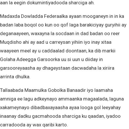
aan la eegin dokumintiyadooda sharciga ah.
Madaxda Dowladda Federaalka ayaan mooganeyn in in ka
badan laba boqol oo kun oo qof laga barakiciyay guryihii ay
deganaayeen, waxayna la socdaan in dad badan oo reer
Muqdisho ahi ay aad u carreysan yihiin iyo inay xitaa
waayeen meel ay u caddaalad doontaan, ka dib markii
Golaha Adeegga Garsoorka uu si uun u diiday in
garsooreyaasha ay dhageystaan dacwadaha la xiriira
arrinta dhulka.
Tallaabada Maamulka Gobolka Banaadir iyo laamaha
amniga ee lagu adkeynayo ammaanka magaalada, laguna
xakameynayo dibadbaxayaasha ayaa looga gol leeyahay
inaanay dadku gacmahooda sharciga ku qaadan, iyadoo
carradooda ay wax qaribi karto.