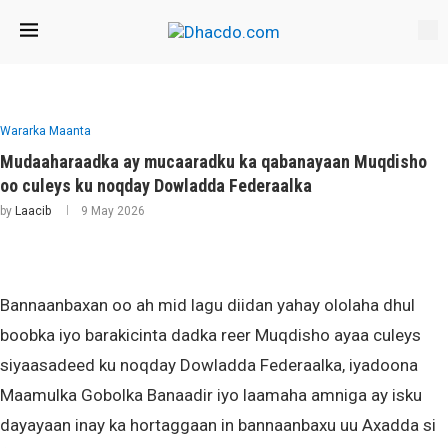
Wararka Maanta
Mudaaharaadka ay mucaaradku ka qabanayaan Muqdisho
oo culeys ku noqday Dowladda Federaalka
by
Laacib
9 May 2026
Bannaanbaxan oo ah mid lagu diidan yahay ololaha dhul
boobka iyo barakicinta dadka reer Muqdisho ayaa culeys
siyaasadeed ku noqday Dowladda Federaalka, iyadoona
Maamulka Gobolka Banaadir iyo laamaha amniga ay isku
dayayaan inay ka hortaggaan in bannaanbaxu uu Axadda si