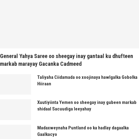
General Yahya Saree oo sheegay inay gantaal ku dhufteen
markab marayay Gacanka Cadmeed
Taliyaha Ciidamada oo xoojinaya hawlgalka Gobolka
Hiiraan
Xuutiyiinta Yemen oo sheegay inay gubeen markab
shidaal Sacuudiga leeyahay
Madaxweynaha Puntland oo ka hadlay dagaalka
Gaalkacyo