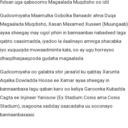
fidsan uga qabsoomo Magaalada Muqdisho oo idil.
Gudoomiyaha Maamulka Gobolka Banaadir ahna Duqa
Magaalada Muqdisho, Xasan Maxamed Xuseen (Muungaab)
ayaa sheegay inay ogol yihiin in bannaanbax nabadeed laga
qabto caasimadda, iyadoo la ilaalinayo amniga shacabka
iyo xuquuqda muwaadiniinta kale, oo ay ugu horreyso
dhaqdhaqaaqooda gudaha magaalada.
Gudoomiyaha oo galabta shir jaraa’id ku qabtay Xarunta
Aqalka Dowladda Hoose ee Xamar ayaa sheegay in
bannaanbaxa lagu qaban karo oo keliya Garoonka Kubadda
Cagta ee Injineer Yariisow (Ex Stadium Conis ama Conis
Stadium), isagoona xadiday saacadaha uu soconayo
bannaanbaxaasi.