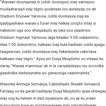
“Waxaan doonaynaa in ciddii dooneyso inay sameyso
mudaaharaad inay tagto goobtaas loo asteeyay, oo ah
Stadium Enjineer Yariisow, ciddii dooneysa inay ka
qaybgashana waxaa u furan inay halkay joogto intay si
nabdoon uga soo dhaqaaqdo ay iska soo xaadiriso
Stadium Ingineer Yariisow, laga bilaabo 9:00 subaxnimo,
illaa 1:00 duhurnimo, halkaas inay kula hadlaan ciddii ayagu
taageersan, ciddii dooneysa inay fekerkeeda cabirtana
halkaasi inay tagto.” Ayuu yiri Duqa Muqdisho oo intaasi ku
daray “Waxaa mamnuuc ah in la carqaladeeyo isu socodka
gaadiidka dadweynaha iyo ganacsiga caasimadda.”
Wasiirka Amniga Somaliya, Cabdullaahi Sheekh Ismaaciil
Fartaag oo ka garab hadlayay Duqa Muqdisho ayaa sheegay
inay xog ku heleen in dad siyaasiyiin ah, oo ay ku jiraan
masuuliyiin hore ay qorsheynayaan inay qalqalgeliyaan