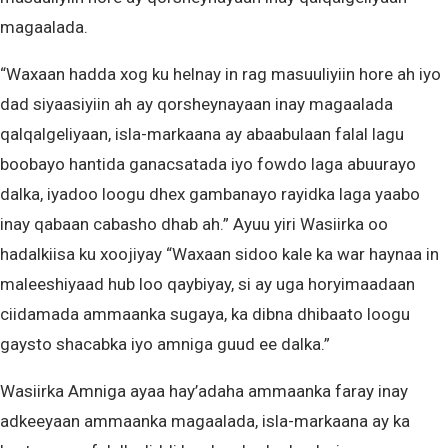
magaalada.
“Waxaan hadda xog ku helnay in rag masuuliyiin hore ah iyo
dad siyaasiyiin ah ay qorsheynayaan inay magaalada
qalqalgeliyaan, isla-markaana ay abaabulaan falal lagu
boobayo hantida ganacsatada iyo fowdo laga abuurayo
dalka, iyadoo loogu dhex gambanayo rayidka laga yaabo
inay qabaan cabasho dhab ah.” Ayuu yiri Wasiirka oo
hadalkiisa ku xoojiyay “Waxaan sidoo kale ka war haynaa in
maleeshiyaad hub loo qaybiyay, si ay uga horyimaadaan
ciidamada ammaanka sugaya, ka dibna dhibaato loogu
gaysto shacabka iyo amniga guud ee dalka.”
Wasiirka Amniga ayaa hay’adaha ammaanka faray inay
adkeeyaan ammaanka magaalada, isla-markaana ay ka