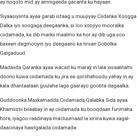
ay noqoto mid ay amnigeeda gacanta ku hayaan.
Siyaasiyiinta ayaa garab istaag u muujiyay Ciidanka Xoogga
Dalka iyo xoogaga deegaanka, si loo xoojiyo mooralka
ciidamada, ka dib markii maalmo ka hor ay dib uga soo
baxeen degmooyin iyo deegaano ka tirsan Gobolka
Galgaduud.
Madaxda Qaranka ayaa wacad ku maray in lala xisaabtami
doono kuwa ciidamada ku jira ee qorshahoodu yahay in ay
kala dhantaalaan guulaha laga gaarayo goobta dagaalka.
Guddoonka Maxkamadda Ciidamada Qalabka Sida ayaa
Khamiistii bilaabay in ay ciidamada ku booqdaan furimaha
hore, iyagoo raadinaya macluumaad la xiriira kuwa xagal-
daacinaya hawlgalada ciidamada.