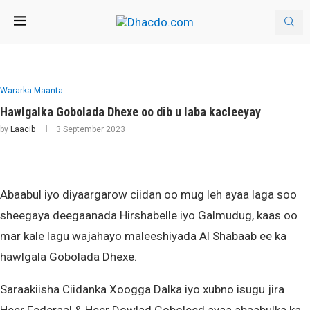
Wararka Maanta
Hawlgalka Gobolada Dhexe oo dib u laba kacleeyay
by
Laacib
3 September 2023
Abaabul iyo diyaargarow ciidan oo mug leh ayaa laga soo
sheegaya deegaanada Hirshabelle iyo Galmudug, kaas oo
mar kale lagu wajahayo maleeshiyada Al Shabaab ee ka
hawlgala Gobolada Dhexe.
Saraakiisha Ciidanka Xoogga Dalka iyo xubno isugu jira