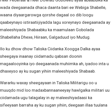
Heer Federaal & Heer Dowlad Goboleed ayaa abaabulka ka
wada deegaanada dhaca daanta bari ee Webiga Shabelle,
waana diyaargarowga qorshe dagaal oo dib loogu
qaabeynayo istiraatiijiyadda lagu xoreynayo deegaanada ay
maleeshiyada Shabaabku ka maamulaan Gobolada
Shabellaha Dhexe, Hiiraan, Galgaduud iyo Mudug.
Ilo ku dhow dhow Taliska Ciidanka Xoogga Dalka ayaa
sheegaya inaanay ciidamadu qabsan doonin
magaalooyinka iyo deegaanada muhiimka ah, iyadoo inta u
dhaxeyso ay ku sugan yihiin maleeshiyada Shabaab.
Wararku waxay sheegayaan in Taliska Militarigu oo u
muuqdo mid loo madaxbannaaneeyay hawlgalka militari uu
ciidamada ugu talagalay in ay maleeshiyadaasi ka
sifeeyaan barraha ay ku sugan yihiin, deegaan illaa tuulana