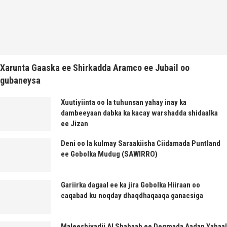
Xarunta Gaaska ee Shirkadda Aramco ee Jubail oo
gubaneysa
Xuutiyiinta oo la tuhunsan yahay inay ka
dambeeyaan dabka ka kacay warshadda shidaalka
ee Jizan
Deni oo la kulmay Saraakiisha Ciidamada Puntland
ee Gobolka Mudug (SAWIRRO)
Gariirka dagaal ee ka jira Gobolka Hiiraan oo
caqabad ku noqday dhaqdhaqaaqa ganacsiga
Maleeshiyadii Al Shabaab ee Degmada Aadan Yabaal