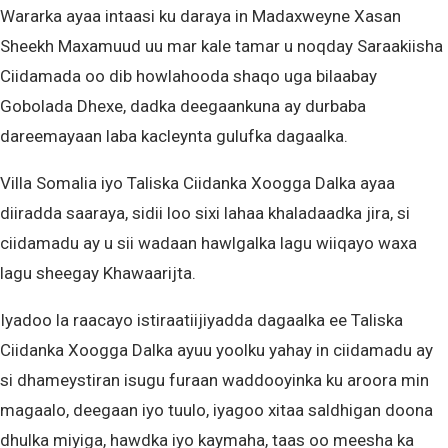
Wararka ayaa intaasi ku daraya in Madaxweyne Xasan
Sheekh Maxamuud uu mar kale tamar u noqday Saraakiisha
Ciidamada oo dib howlahooda shaqo uga bilaabay
Gobolada Dhexe, dadka deegaankuna ay durbaba
dareemayaan laba kacleynta gulufka dagaalka.
Villa Somalia iyo Taliska Ciidanka Xoogga Dalka ayaa
diiradda saaraya, sidii loo sixi lahaa khaladaadka jira, si
ciidamadu ay u sii wadaan hawlgalka lagu wiiqayo waxa
lagu sheegay Khawaarijta.
Iyadoo la raacayo istiraatiijiyadda dagaalka ee Taliska
Ciidanka Xoogga Dalka ayuu yoolku yahay in ciidamadu ay
si dhameystiran isugu furaan waddooyinka ku aroora min
magaalo, deegaan iyo tuulo, iyagoo xitaa saldhigan doona
dhulka miyiga, hawdka iyo kaymaha, taas oo meesha ka