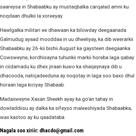
saareysa in Shabaabku ay mustaqbalka carqalad amni ku
noqdaan dhulkii la xoreeyay.
Hawlgalka militari ee dhawaan ka bilowday deegaanada
Galmudug ayaad mooddaa in uu dheeliyay, ka dib weerarkii
Shabaabku ay 26-kii bishii August ka gaysteen deegaanka
Cowsweyne, kordhisayna tuhunkii markii horeba laga qabay
in ciidamadu ku dhex jiraan kuwo ka shaqeynaya dib u
dhacooda, natiijadeeduna ay noqotay in laga soo baxo dhul
horaan laga kiciyay Shabaab.
Madaxweyne Xasan Sheekh ayay ka go’an tahay in
dowladdiisu ay dalka ka sifeyso maleeshiyada Shabaabka,
wax kastoo ay ku qaadataba.
Nagala soo xiriir: dhacdo@gmail.com