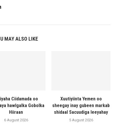
m
U MAY ALSO LIKE
liyaha Ciidamada oo
Xuutiyiinta Yemen oo
naya hawlgalka Gobolka
sheegay inay gubeen markab
Hiiraan
shidaal Sacuudiga leeyahay
6 August 2026
5 August 2026