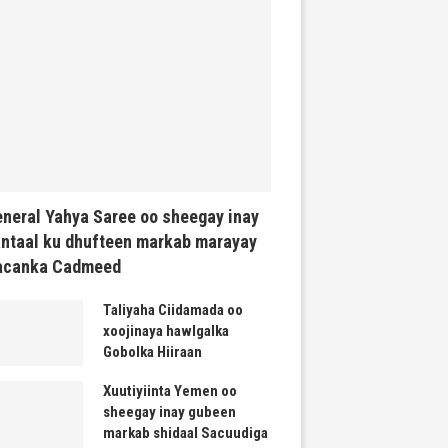
neral Yahya Saree oo sheegay inay
ntaal ku dhufteen markab marayay
acanka Cadmeed
Taliyaha Ciidamada oo
xoojinaya hawlgalka
Gobolka Hiiraan
Xuutiyiinta Yemen oo
sheegay inay gubeen
markab shidaal Sacuudiga