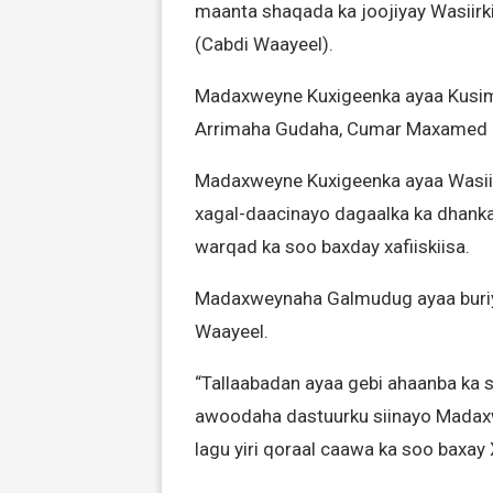
maanta shaqada ka joojiyay Wasiir
(Cabdi Waayeel).
Madaxweyne Kuxigeenka ayaa Kusi
Arrimaha Gudaha, Cumar Maxamed D
Madaxweyne Kuxigeenka ayaa Wasii
xagal-daacinayo dagaalka ka dhanka
warqad ka soo baxday xafiiskiisa.
Madaxweynaha Galmudug ayaa buriy
Waayeel.
“Tallaabadan ayaa gebi ahaanba ka 
awoodaha dastuurku siinayo Madax
lagu yiri qoraal caawa ka soo baxa