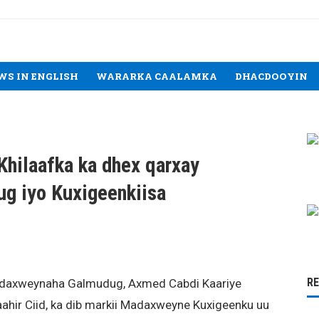
WS IN ENGLISH
WARARKA CAALAMKA
DHACDOOYIN
Khilaafka ka dhex qarxay
g iyo Kuxigeenkiisa
R
Madaxweynaha Galmudug, Axmed Cabdi Kaariye
aahir Ciid, ka dib markii Madaxweyne Kuxigeenku uu