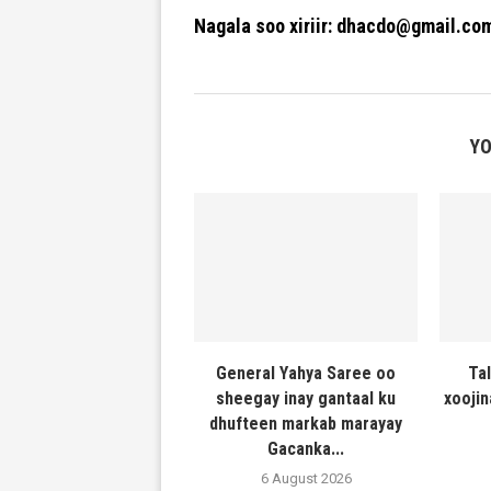
Nagala soo xiriir: dhacdo@gmail.co
YO
General Yahya Saree oo
Ta
sheegay inay gantaal ku
xooji
dhufteen markab marayay
Gacanka...
6 August 2026