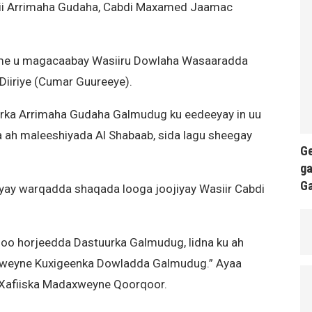
kii Arrimaha Gudaha, Cabdi Maxamed Jaamac
me u magacaabay Wasiiru Dowlaha Wasaaradda
iiriye (Cumar Guureeye).
rka Arrimaha Gudaha Galmudug ku eedeeyay in uu
 ah maleeshiyada Al Shabaab, sida lagu sheegay
Ge
ga
G
ay warqadda shaqada looga joojiyay Wasiir Cabdi
soo horjeedda Dastuurka Galmudug, lidna ku ah
weyne Kuxigeenka Dowladda Galmudug.” Ayaa
y Xafiiska Madaxweyne Qoorqoor.