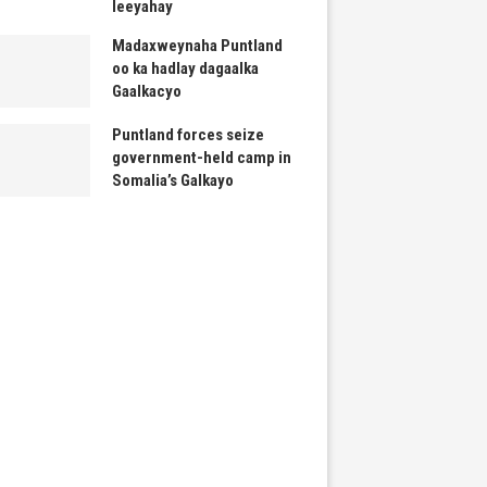
leeyahay
Madaxweynaha Puntland
oo ka hadlay dagaalka
Gaalkacyo
Puntland forces seize
government-held camp in
Somalia’s Galkayo