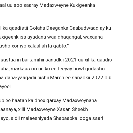
oraal uu soo saaray Madaxweyne Kuxigeenka
 xil ka qaadistii Golaha Deeganka Caabudwaaq ay ku
uxigeenkiisa ayadana waa dhaqangal, waxaana
ho xor iyo xalaal ah la qabto.”
staa in bartamihii sanadkii 2021 uu xil ka qaadis
aha, markaas oo uu ku eedeeyay howl gudasho
 daba-yaaqadii bishii March ee sanadkii 2022 dib
yeel.
sub ee haatan ka dhex qarxay Madaxweynaha
maanaya, xilli Madaxweyne Xasan Sheekh
ayo, sidii maleeshiyada Shabaabka looga saari