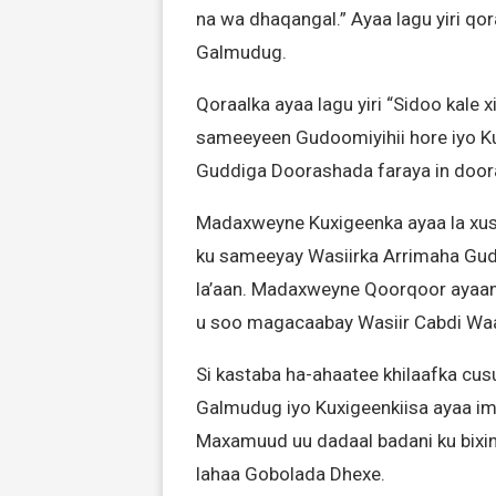
na wa dhaqangal.” Ayaa lagu yiri q
Galmudug.
Qoraalka ayaa lagu yiri “Sidoo kale
sameeyeen Gudoomiyihii hore iyo K
Guddiga Doorashada faraya in dooras
Madaxweyne Kuxigeenka ayaa la xusuu
ku sameeyay Wasiirka Arrimaha Gud
la’aan. Madaxweyne Qoorqoor ayaana
u soo magacaabay Wasiir Cabdi Waa
Si kastaba ha-ahaatee khilaafka cu
Galmudug iyo Kuxigeenkiisa ayaa i
Maxamuud uu dadaal badani ku bixin
lahaa Gobolada Dhexe.