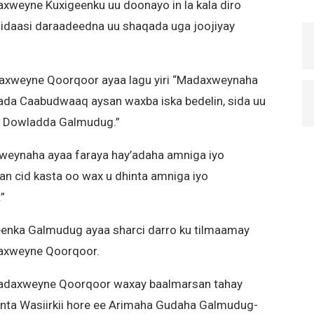
xweyne Kuxigeenku uu doonayo in la kala diro
aasi daraadeedna uu shaqada uga joojiyay
daxweyne Qoorqoor ayaa lagu yiri “Madaxweynaha
da Caabudwaaq aysan waxba iska bedelin, sida uu
e Dowladda Galmudug.”
weynaha ayaa faraya hay’adaha amniga iyo
an cid kasta oo wax u dhinta amniga iyo
”
eenka Galmudug ayaa sharci darro ku tilmaamay
daxweyne Qoorqoor.
Madaxweyne Qoorqoor waxay baalmarsan tahay
inta Wasiirkii hore ee Arimaha Gudaha Galmudug-