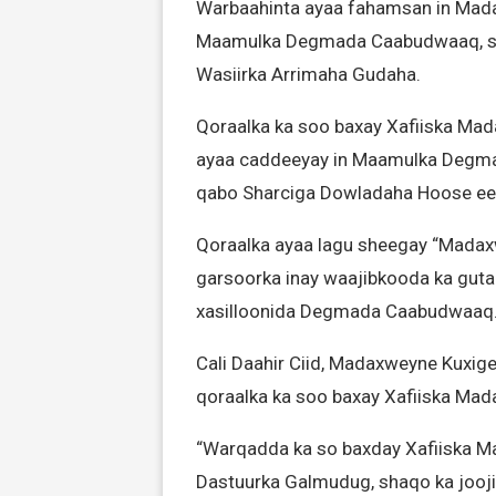
Warbaahinta ayaa fahamsan in Mada
Maamulka Degmada Caabudwaaq, sid
Wasiirka Arrimaha Gudaha.
Qoraalka ka soo baxay Xafiiska Ma
ayaa caddeeyay in Maamulka Degma
qabo Sharciga Dowladaha Hoose e
Qoraalka ayaa lagu sheegay “Madax
garsoorka inay waajibkooda ka guta
xasilloonida Degmada Caabudwaaq.
Cali Daahir Ciid, Madaxweyne Kuxig
qoraalka ka soo baxay Xafiiska Ma
“Warqadda ka so baxday Xafiiska 
Dastuurka Galmudug, shaqo ka jooj