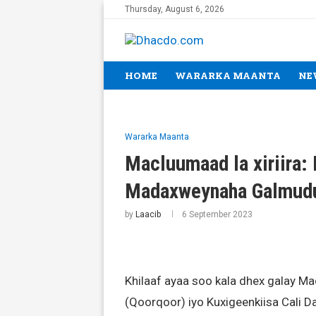
Thursday, August 6, 2026
HOME
WARARKA MAANTA
NE
Wararka Maanta
Macluumaad la xiriira: 
Madaxweynaha Galmudu
by
Laacib
6 September 2023
Khilaaf ayaa soo kala dhex galay 
(Qoorqoor) iyo Kuxigeenkiisa Cali D