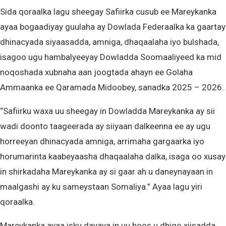
Sida qoraalka lagu sheegay Safiirka cusub ee Mareykanka
ayaa bogaadiyay guulaha ay Dowlada Federaalka ka gaartay
dhinacyada siyaasadda, amniga, dhaqaalaha iyo bulshada,
isagoo ugu hambalyeeyay Dowladda Soomaaliyeed ka mid
noqoshada xubnaha aan joogtada ahayn ee Golaha
Ammaanka ee Qaramada Midoobey, sanadka 2025 – 2026.
“Safiirku waxa uu sheegay in Dowladda Mareykanka ay sii
wadi doonto taageerada ay siiyaan dalkeenna ee ay ugu
horreeyan dhinacyada amniga, arrimaha gargaarka iyo
horumarinta kaabeyaasha dhaqaalaha dalka, isaga oo xusay
in shirkadaha Mareykanka ay si gaar ah u daneynayaan in
maalgashi ay ku sameystaan Somaliya.” Ayaa lagu yiri
qoraalka.
Mareykanka ayaa isku dayaya in uu hoos u dhigo xiisadda