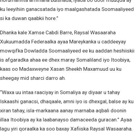
horumarinta arrimaha bulshada, iyada oo door muuqda ay
ku leeyihiin ganacsatada iyo maalgashatada Soomaaliyeed
si ka duwan qaabkii hore.”
Dhanka kale Xamse Cabdi Barre, Raysal Wasaaraha
Xukuumadda Federaalka ayaa Mareykanka u caddeeyay
mowqifka Dowladda Soomaaliyeed ee ku aaddan heshiiskii
is afgaradka ahaa ee dhex maray Somaliland iyo Itoobiya,
kaas oo Madaxweyne Xasan Sheekh Maxamuud uu ku
sheegay mid sharci darro ah.
“Waxa uu intaa raaciyay in Somaliya ay diyaar u tahay
Iskaashi ganacsi, dhaqaale, amni iyo is dhexgal, balse ay ku
xiran tahay, isla-markaana aanay marnaba aqbali doonin
illaa Itoobiya ay ka laabanayso damaceeda guracan.” Ayaa
lagu yiri qoraalka ka soo baxay Xafiiska Raysal Wasaaraha.