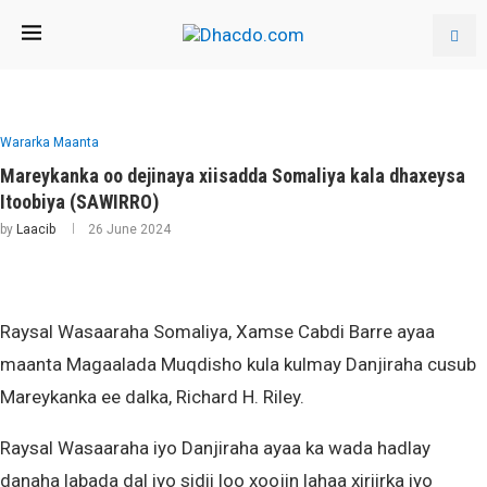
Wararka Maanta
Mareykanka oo dejinaya xiisadda Somaliya kala dhaxeysa
Itoobiya (SAWIRRO)
by
Laacib
26 June 2024
Raysal Wasaaraha Somaliya, Xamse Cabdi Barre ayaa
maanta Magaalada Muqdisho kula kulmay Danjiraha cusub
Mareykanka ee dalka, Richard H. Riley.
Raysal Wasaaraha iyo Danjiraha ayaa ka wada hadlay
danaha labada dal iyo sidii loo xoojin lahaa xiriirka iyo