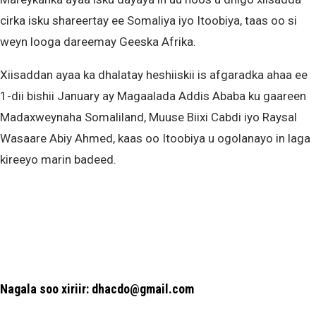
cirka isku shareertay ee Somaliya iyo Itoobiya, taas oo si
weyn looga dareemay Geeska Afrika.
Xiisaddan ayaa ka dhalatay heshiiskii is afgaradka ahaa ee
1-dii bishii January ay Magaalada Addis Ababa ku gaareen
Madaxweynaha Somaliland, Muuse Biixi Cabdi iyo Raysal
Wasaare Abiy Ahmed, kaas oo Itoobiya u ogolanayo in laga
kireeyo marin badeed.
Nagala soo xiriir: dhacdo@gmail.com