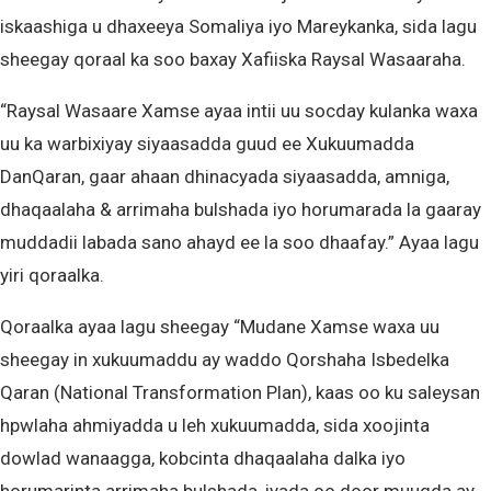
iskaashiga u dhaxeeya Somaliya iyo Mareykanka, sida lagu
sheegay qoraal ka soo baxay Xafiiska Raysal Wasaaraha.
“Raysal Wasaare Xamse ayaa intii uu socday kulanka waxa
uu ka warbixiyay siyaasadda guud ee Xukuumadda
DanQaran, gaar ahaan dhinacyada siyaasadda, amniga,
dhaqaalaha & arrimaha bulshada iyo horumarada la gaaray
muddadii labada sano ahayd ee la soo dhaafay.” Ayaa lagu
yiri qoraalka.
Qoraalka ayaa lagu sheegay “Mudane Xamse waxa uu
sheegay in xukuumaddu ay waddo Qorshaha Isbedelka
Qaran (National Transformation Plan), kaas oo ku saleysan
hpwlaha ahmiyadda u leh xukuumadda, sida xoojinta
dowlad wanaagga, kobcinta dhaqaalaha dalka iyo