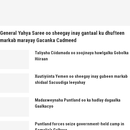
General Yahya Saree oo sheegay inay gantaal ku dhufteen
markab marayay Gacanka Cadmeed
Taliyaha Ciidamada oo xoojinaya hawlgalka Gobolka
Hiiraan
Xuutiyiinta Yemen oo sheegay inay gubeen markab
shidaal Sacuudiga leeyahay
Madaxweynaha Puntland oo ka hadlay dagaalka
Gaalkacyo
Puntland forces seize government-held camp in
Somalia’s Galkayo