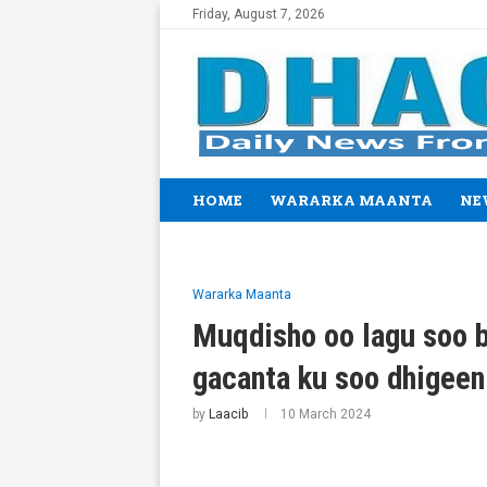
Friday, August 7, 2026
HOME
WARARKA MAANTA
NE
Wararka Maanta
Muqdisho oo lagu soo 
gacanta ku soo dhigeen
by
Laacib
10 March 2024