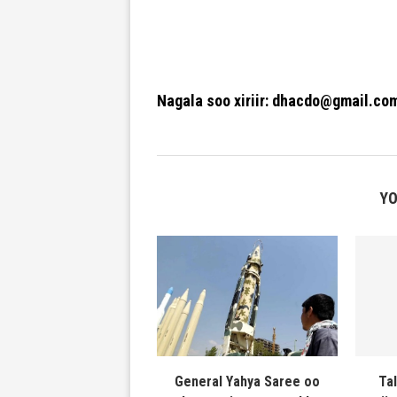
Nagala soo xiriir: dhacdo@gmail.co
YO
General Yahya Saree oo
Ta