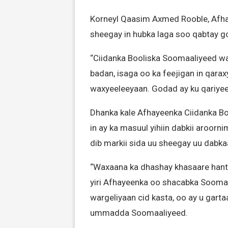
Korneyl Qaasim Axmed Rooble, Afha
sheegay in hubka laga soo qabtay g
“Ciidanka Booliska Soomaaliyeed w
badan, isaga oo ka feejigan in qa
waxyeeleeyaan. Godad ay ku qariyeen
Dhanka kale Afhayeenka Ciidanka B
in ay ka masuul yihiin dabkii aroorn
dib markii sida uu sheegay uu dabka
“Waxaana ka dhashay khasaare hanti
yiri Afhayeenka oo shacabka Sooma
wargeliyaan cid kasta, oo ay u gartaa
ummadda Soomaaliyeed.