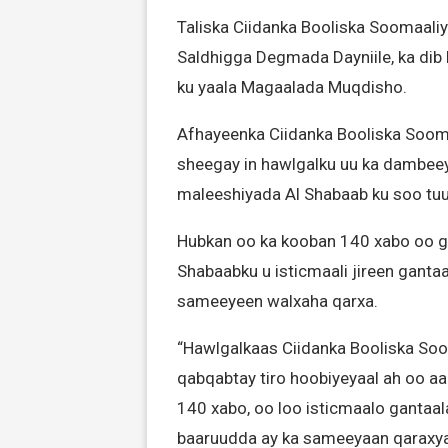
Taliska Ciidanka Booliska Soomaal
Saldhigga Degmada Dayniile, ka dib
ku yaala Magaalada Muqdisho.
Afhayeenka Ciidanka Booliska Soom
sheegay in hawlgalku uu ka dambeeya
maleeshiyada Al Shabaab ku soo tu
Hubkan oo ka kooban 140 xabo oo g
Shabaabku u isticmaali jireen ganta
sameeyeen walxaha qarxa.
“Hawlgalkaas Ciidanka Booliska So
qabqabtay tiro hoobiyeyaal ah oo aa
140 xabo, oo loo isticmaalo gantaal
baaruudda ay ka sameeyaan qaraxyad