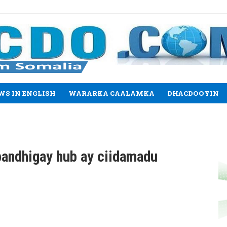
WS IN ENGLISH
WARARKA CAALAMKA
DHACDOOYIN
bandhigay hub ay ciidamadu