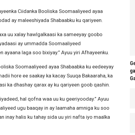
yeenka Ciidanka Booliska Soomaaliyeed ayaa
odad ay maleeshiyada Shabaabku ku qariyeen.
axa uu xalay hawlgalkaasi ka sameeyay goobo
raxyadaasi ay ummadda Soomaaliyeed
 ayaana laga soo bixiyay.” Ayuu yiri Afhayeenku.
Ge
ooliska Soomaaliyeed ayaa Shabaabka ku eedeeyay
ga
imadii hore ee saakay ka kacay Suuqa Bakaaraha, ka
G
asi ka dhashay qarax ay ku qariyeen goob qashin.
yadeed, hal qofna waa uu ku geeriyooday.” Ayuu
aliyeed ugu baaqay in ay laamaha amniga ku soo
n inay halis ku tahay sida uu yiri nafta iyo maalka