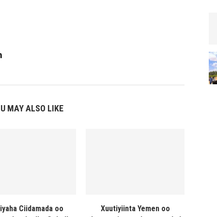
m
U MAY ALSO LIKE
liyaha Ciidamada oo
Xuutiyiinta Yemen oo