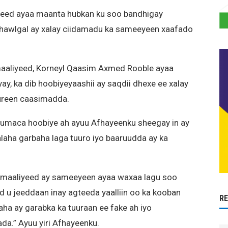
iyeed ayaa maanta hubkan ku soo bandhigay
 hawlgal ay xalay ciidamadu ka sameeyeen xaafado
aaliyeed, Korneyl Qaasim Axmed Rooble ayaa
y, ka dib hoobiyeyaashii ay saqdii dhexe ee xalay
ureen caasimadda.
umaca hoobiye ah ayuu Afhayeenku sheegay in ay
alaha garbaha laga tuuro iyo baaruudda ay ka
omaaliyeed ay sameeyeen ayaa waxaa lagu soo
d u jeeddaan inay agteeda yaalliin oo ka kooban
R
aha ay garabka ka tuuraan ee fake ah iyo
a.” Ayuu yiri Afhayeenku.