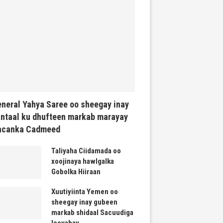
neral Yahya Saree oo sheegay inay
ntaal ku dhufteen markab marayay
acanka Cadmeed
Taliyaha Ciidamada oo
xoojinaya hawlgalka
Gobolka Hiiraan
Xuutiyiinta Yemen oo
sheegay inay gubeen
markab shidaal Sacuudiga
leeyahay