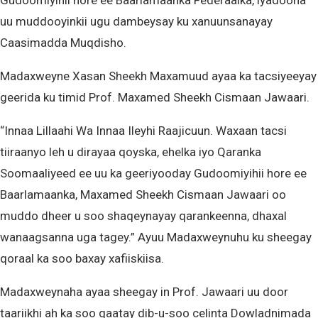
Gudoomiyihii hore ee Baarlamaanka Federaalka, iyadoona
uu muddooyinkii ugu dambeysay ku xanuunsanayay
Caasimadda Muqdisho.
Madaxweyne Xasan Sheekh Maxamuud ayaa ka tacsiyeeyay
geerida ku timid Prof. Maxamed Sheekh Cismaan Jawaari.
“Innaa Lillaahi Wa Innaa Ileyhi Raajicuun. Waxaan tacsi
tiiraanyo leh u dirayaa qoyska, ehelka iyo Qaranka
Soomaaliyeed ee uu ka geeriyooday Gudoomiyihii hore ee
Baarlamaanka, Maxamed Sheekh Cismaan Jawaari oo
muddo dheer u soo shaqeynayay qarankeenna, dhaxal
wanaagsanna uga tagey.” Ayuu Madaxweynuhu ku sheegay
qoraal ka soo baxay xafiiskiisa.
Madaxweynaha ayaa sheegay in Prof. Jawaari uu door
taariikhi ah ka soo qaatay dib-u-soo celinta Dowladnimada