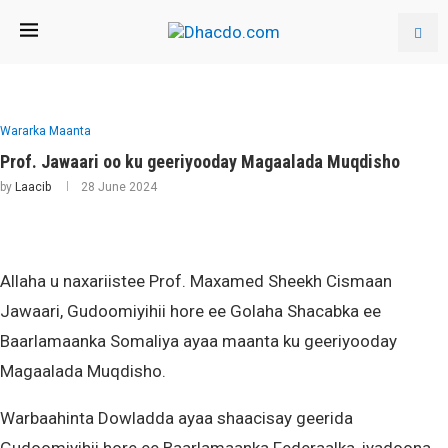
Wararka Maanta
Prof. Jawaari oo ku geeriyooday Magaalada Muqdisho
by
Laacib
28 June 2024
Allaha u naxariistee Prof. Maxamed Sheekh Cismaan
Jawaari, Gudoomiyihii hore ee Golaha Shacabka ee
Baarlamaanka Somaliya ayaa maanta ku geeriyooday
Magaalada Muqdisho.
Warbaahinta Dowladda ayaa shaacisay geerida