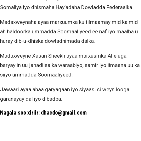
Somaliya iyo dhismaha Hay’adaha Dowladda Federaalka.
Madaxweynaha ayaa marxuumka ku tilmaamay mid ka mid
ah haldoorka ummadda Soomaaliyeed ee naf iyo maalba u
huray dib-u-dhiska dowladnimada dalka.
Madaxweyne Xasan Sheekh ayaa marxuumka Alle uga
baryay in uu janadiisa ka waraabiyo, samir iyo iimaana uu ka
siiyo ummadda Soomaaliyeed.
Jawaari ayaa ahaa garyaqaan iyo siyaasi si weyn looga
garanayay dal iyo dibadba.
Nagala soo xiriir: dhacdo@gmail.com