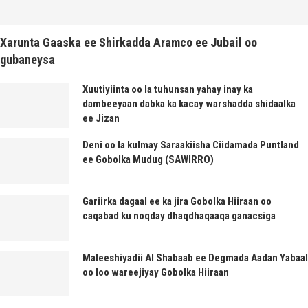
Xarunta Gaaska ee Shirkadda Aramco ee Jubail oo
gubaneysa
Xuutiyiinta oo la tuhunsan yahay inay ka
dambeeyaan dabka ka kacay warshadda shidaalka
ee Jizan
Deni oo la kulmay Saraakiisha Ciidamada Puntland
ee Gobolka Mudug (SAWIRRO)
Gariirka dagaal ee ka jira Gobolka Hiiraan oo
caqabad ku noqday dhaqdhaqaaqa ganacsiga
Maleeshiyadii Al Shabaab ee Degmada Aadan Yabaal
oo loo wareejiyay Gobolka Hiiraan