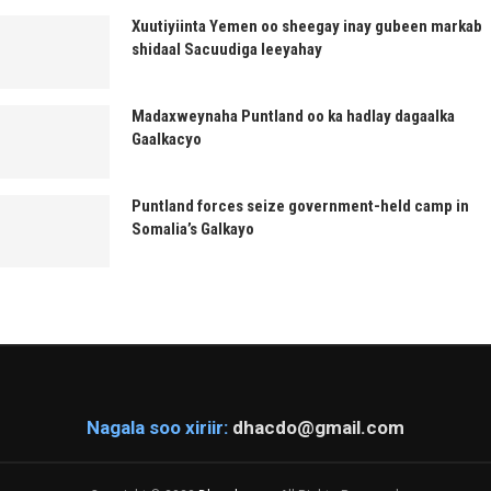
Xuutiyiinta Yemen oo sheegay inay gubeen markab
shidaal Sacuudiga leeyahay
Madaxweynaha Puntland oo ka hadlay dagaalka
Gaalkacyo
Puntland forces seize government-held camp in
Somalia’s Galkayo
Nagala soo xiriir:
dhacdo@gmail.com