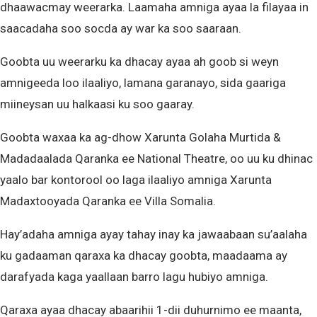
dhaawacmay weerarka. Laamaha amniga ayaa la filayaa in
saacadaha soo socda ay war ka soo saaraan.
Goobta uu weerarku ka dhacay ayaa ah goob si weyn
amnigeeda loo ilaaliyo, lamana garanayo, sida gaariga
miineysan uu halkaasi ku soo gaaray.
Goobta waxaa ka ag-dhow Xarunta Golaha Murtida &
Madadaalada Qaranka ee National Theatre, oo uu ku dhinac
yaalo bar kontorool oo laga ilaaliyo amniga Xarunta
Madaxtooyada Qaranka ee Villa Somalia.
Hay’adaha amniga ayay tahay inay ka jawaabaan su’aalaha
ku gadaaman qaraxa ka dhacay goobta, maadaama ay
darafyada kaga yaallaan barro lagu hubiyo amniga.
Qaraxa ayaa dhacay abaarihii 1-dii duhurnimo ee maanta,