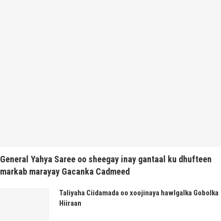
General Yahya Saree oo sheegay inay gantaal ku dhufteen
markab marayay Gacanka Cadmeed
Taliyaha Ciidamada oo xoojinaya hawlgalka Gobolka
Hiiraan