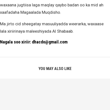
waxaana jugtiisa laga maqlay qaybo badan oo ka mid ah
xaafadaha Magaalada Muqdisho.
Ma jirto cid sheegatay masuuliyadda weerarka, waxaase
lala xiriirinaya maleeshiyada Al Shabaab.
Nagala soo xiriir: dhacdo@gmail.com
YOU MAY ALSO LIKE