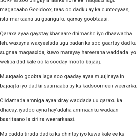
SURF la soo dhigay afaafka hore ee maqaaxi lagu
magacaabo Geeldoox, taas oo dadku ay ka cunteeyaan,
isla-markaana uu gaarigu ku qarxay goobtaasi.
Qaraxa ayaa gaystay khasaare dhimasho iyo dhaawacba
leh, waxayna waxyeelada ugu badan ka soo gaartay dad ku
sugnaa maqaaxida, kuwo marayay hareeraha waddada iyo
weliba dad kale oo la socday mooto bajaaj.
Muuqaalo goobta laga soo qaaday ayaa muujinaya in
bajaajta iyo dadkii saarnaaba ay ku kadsoomeen weerarka.
Ciidamada amniga ayaa xiray waddada uu qaraxu ka
dhacay, iyadoo ayna hay’adaha ammaanku wadaan
baaritaano la xiriira weerarkaasi.
Ma cadda tirada dadka ku dhintay iyo kuwa kale ee ku