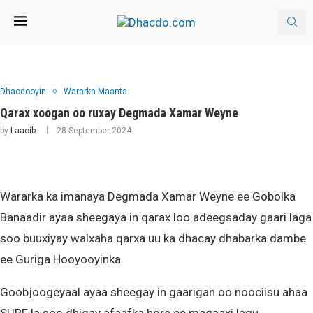
Dhacdooyin
Wararka Maanta
Qarax xoogan oo ruxay Degmada Xamar Weyne
by
Laacib
28 September 2024
Wararka ka imanaya Degmada Xamar Weyne ee Gobolka
Banaadir ayaa sheegaya in qarax loo adeegsaday gaari laga
soo buuxiyay walxaha qarxa uu ka dhacay dhabarka dambe
ee Guriga Hooyooyinka.
Goobjoogeyaal ayaa sheegay in gaarigan oo noociisu ahaa