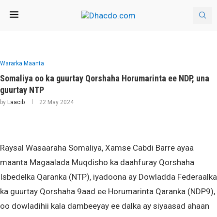
Wararka Maanta
Somaliya oo ka guurtay Qorshaha Horumarinta ee NDP, una
guurtay NTP
by
Laacib
22 May 2024
Raysal Wasaaraha Somaliya, Xamse Cabdi Barre ayaa
maanta Magaalada Muqdisho ka daahfuray Qorshaha
Isbedelka Qaranka (NTP), iyadoona ay Dowladda Federaalka
ka guurtay Qorshaha 9aad ee Horumarinta Qaranka (NDP9),
oo dowladihii kala dambeeyay ee dalka ay siyaasad ahaan