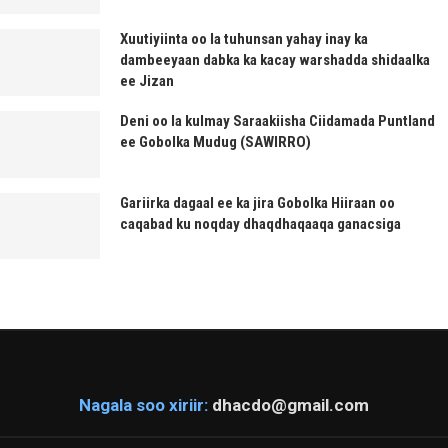
Xuutiyiinta oo la tuhunsan yahay inay ka
dambeeyaan dabka ka kacay warshadda shidaalka
ee Jizan
Deni oo la kulmay Saraakiisha Ciidamada Puntland
ee Gobolka Mudug (SAWIRRO)
Gariirka dagaal ee ka jira Gobolka Hiiraan oo
caqabad ku noqday dhaqdhaqaaqa ganacsiga
Nagala soo xiriir:
dhacdo@gmail.com