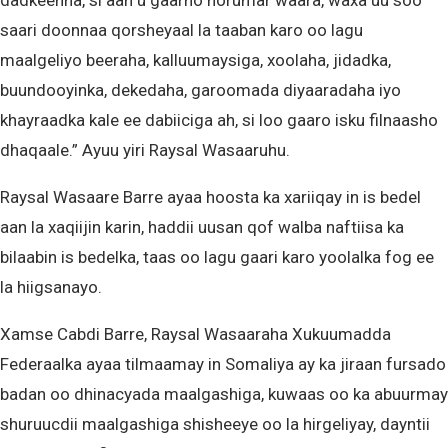
dadkeenna, si aan u gaarno horumar waara, waxa uu soo
saari doonnaa qorsheyaal la taaban karo oo lagu
maalgeliyo beeraha, kalluumaysiga, xoolaha, jidadka,
buundooyinka, dekedaha, garoomada diyaaradaha iyo
khayraadka kale ee dabiiciga ah, si loo gaaro isku filnaasho
dhaqaale.” Ayuu yiri Raysal Wasaaruhu.
Raysal Wasaare Barre ayaa hoosta ka xariiqay in is bedel
aan la xaqiijin karin, haddii uusan qof walba naftiisa ka
bilaabin is bedelka, taas oo lagu gaari karo yoolalka fog ee
la hiigsanayo.
Xamse Cabdi Barre, Raysal Wasaaraha Xukuumadda
Federaalka ayaa tilmaamay in Somaliya ay ka jiraan fursado
badan oo dhinacyada maalgashiga, kuwaas oo ka abuurmay
shuruucdii maalgashiga shisheeye oo la hirgeliyay, dayntii