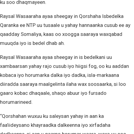
ku soo dhaqmayeen.
Raysal Wasaaraha ayaa sheegay in Qorshaha Isbedelka
Qaranka ee NTP uu tusaale u yahay hannaanka cusub ee ay
qaadday Somaliya, kaas oo xoogga saaraya waxqabad
muuqda iyo is bedel dhab ah.
Raysal Wasaaraha ayaa sheegay in is bedelkani uu
xambaarsan yahay rajo cusub iyo hiigsi fog, oo ku aaddan
kobaca iyo horumarka dalka iyo dadka, isla-markaana
diiradda saaraya maalgelinta ilaha wax soosaarka, si loo
gaaro kobac dhaqaale, shaqo abuur iyo fursado
horumarineed.
“Qorshahan wuxuu ku saleysan yahay in aan ka
faa’iideysano khayraadka dalkeenna iyo xirfadaha