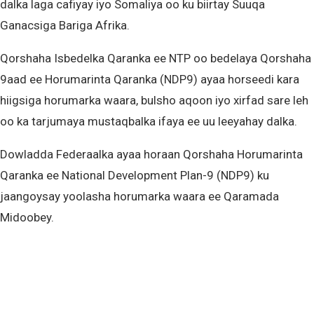
dalka laga cafiyay iyo Somaliya oo ku biirtay Suuqa
Ganacsiga Bariga Afrika.
Qorshaha Isbedelka Qaranka ee NTP oo bedelaya Qorshaha
9aad ee Horumarinta Qaranka (NDP9) ayaa horseedi kara
hiigsiga horumarka waara, bulsho aqoon iyo xirfad sare leh
oo ka tarjumaya mustaqbalka ifaya ee uu leeyahay dalka.
Dowladda Federaalka ayaa horaan Qorshaha Horumarinta
Qaranka ee National Development Plan-9 (NDP9) ku
jaangoysay yoolasha horumarka waara ee Qaramada
Midoobey.