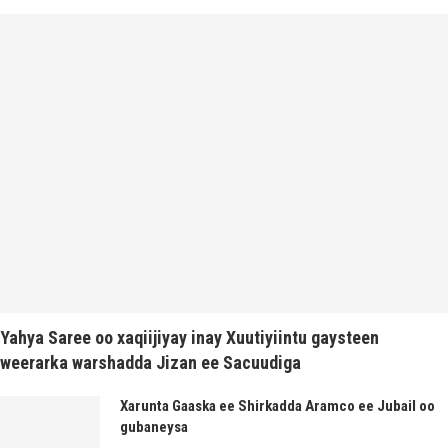
Yahya Saree oo xaqiijiyay inay Xuutiyiintu gaysteen
weerarka warshadda Jizan ee Sacuudiga
Xarunta Gaaska ee Shirkadda Aramco ee Jubail oo
gubaneysa