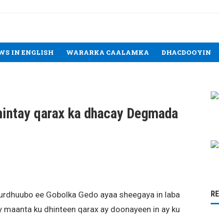
WS IN ENGLISH
WARARKA CAALAMKA
DHACDOOYIN
hintay qarax ka dhacay Degmada
R
rdhuubo ee Gobolka Gedo ayaa sheegaya in laba
 maanta ku dhinteen qarax ay doonayeen in ay ku