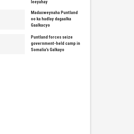
leeyahay
Madaxweynaha Puntland
oo ka hadlay dagaalka
Gaalkacyo
Puntland forces seize
government-held camp in
Somalia’s Galkayo