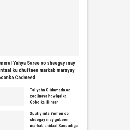
neral Yahya Saree oo sheegay inay
ntaal ku dhufteen markab marayay
acanka Cadmeed
Taliyaha Ciidamada oo
xoojinaya hawlgalka
Gobolka Hiiraan
Xuutiyiinta Yemen oo
sheegay inay gubeen
markab shidaal Sacuudiga