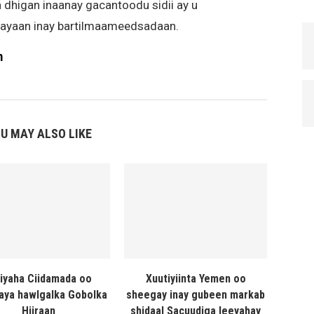
a dhigan inaanay gacantoodu sidii ay u
nayaan inay bartilmaameedsadaan.
m
U MAY ALSO LIKE
liyaha Ciidamada oo
Xuutiyiinta Yemen oo
naya hawlgalka Gobolka
sheegay inay gubeen markab
Hiiraan
shidaal Sacuudiga leeyahay