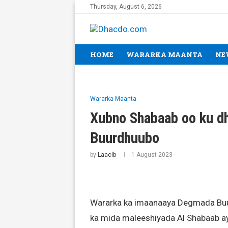
Thursday, August 6, 2026
HOME
WARARKA MAANTA
NE
Wararka Maanta
Xubno Shabaab oo ku d
Buurdhuubo
by
Laacib
1 August 2023
Wararka ka imaanaaya Degmada Buu
ka mida maleeshiyada Al Shabaab ay