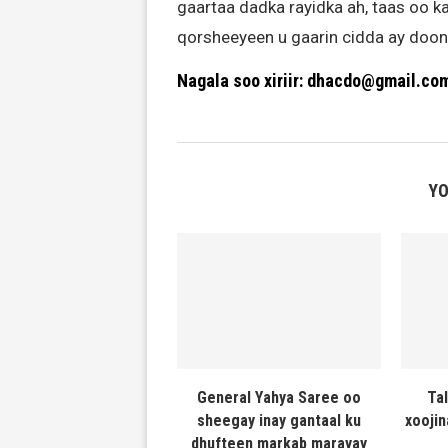
gaartaa dadka rayidka ah, taas oo k
qorsheeyeen u gaarin cidda ay doo
Nagala soo xiriir: dhacdo@gmail.co
YO
General Yahya Saree oo
Ta
sheegay inay gantaal ku
xooji
dhufteen markab marayay