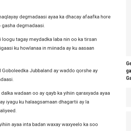
maqlayay degmadaasi ayaa ka dhacay afaafka hore
o gasha degmadaasi.
 loogu tagay meydadka laba nin oo ka tirsan
ligaasi ku howlanaa in miinada ay ku aasaan
Ge
ga
d Goboleedka Jubbaland ay waddo qorshe ay
G
daasi.
dalka wadaan oo ay qayb ka yihiin qaraxyada ayaa
y iyagu ku halaagsamaan dhagartii ay la
liyeed.
ihiin ayaa inta badan waxay waxyeelo ka soo