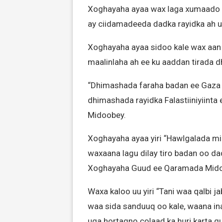
Xoghayaha ayaa wax laga xumaado ku
ay ciidamadeeda dadka rayidka ah 
Xoghayaha ayaa sidoo kale wax aan 
maalinlaha ah ee ku aaddan tirada 
“Dhimashada faraha badan ee Gaza w
dhimashada rayidka Falastiiniyiint
Midoobey.
Xoghayaha ayaa yiri “Hawlgalada mil
waxaana lagu dilay tiro badan oo dad 
Xoghayaha Guud ee Qaramada Mido
Waxa kaloo uu yiri “Tani waa qalbi j
waa sida sanduuq oo kale, waana i
uga hortagno colaad ka huri karta g