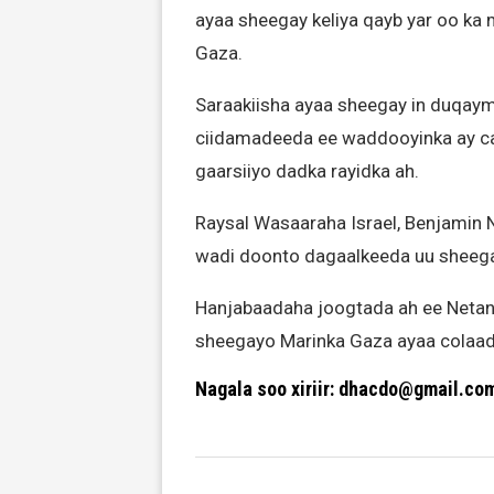
ayaa sheegay keliya qayb yar oo ka 
Gaza.
Saraakiisha ayaa sheegay in duqaym
ciidamadeeda ee waddooyinka ay ca
gaarsiiyo dadka rayidka ah.
Raysal Wasaaraha Israel, Benjamin Ne
wadi doonto dagaalkeeda uu sheega
Hanjabaadaha joogtada ah ee Netany
sheegayo Marinka Gaza ayaa colaadd
Nagala soo xiriir: dhacdo@gmail.co