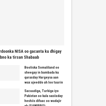
rdoonka NISA oo gacanta ku dhigay
bno ka tirsan Shabaab
Booliska Somaliland oo
sheegay in bambada ku
qaraxday Hargeysa aan
wax ujeeddo ah loo tuurin
Sacuudiga, Turkiga iyo
Pakistan oo kala saxiixday
heshiis difaac oo wadajir
ah (SAWIRRO)