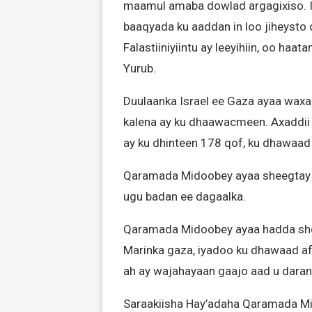
maamul amaba dowlad argagixiso. I
baaqyada ku aaddan in loo jiheys
Falastiiniyiintu ay leeyihiin, oo ha
Yurub.
Duulaanka Israel ee Gaza ayaa waxaa
kalena ay ku dhaawacmeen. Axaddii 
ay ku dhinteen 178 qof, ku dhawaa
Qaramada Midoobey ayaa sheegtay in
ugu badan ee dagaalka.
Qaramada Midoobey ayaa hadda shee
Marinka gaza, iyadoo ku dhawaad ​​a
ah ay wajahayaan gaajo aad u daran
Saraakiisha Hay’adaha Qaramada Mi