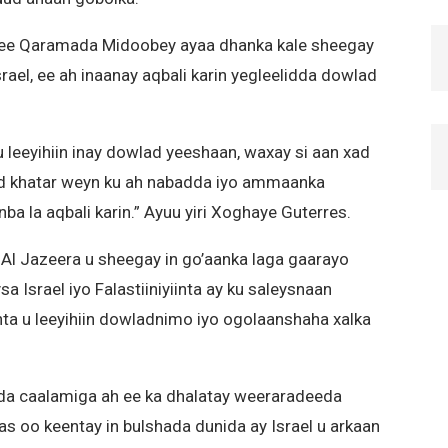
 ee Qaramada Midoobey ayaa dhanka kale sheegay
rael, ee ah inaanay aqbali karin yegleelidda dowlad
y u leeyihiin inay dowlad yeeshaan, waxay si aan xad
ad khatar weyn ku ah nabadda iyo ammaanka
a la aqbali karin.” Ayuu yiri Xoghaye Guterres.
 Al Jazeera u sheegay in go’aanka laga gaarayo
 Israel iyo Falastiiniyiinta ay ku saleysnaan
inta u leeyihiin dowladnimo iyo ogolaanshaha xalka
rada caalamiga ah ee ka dhalatay weeraradeeda
as oo keentay in bulshada dunida ay Israel u arkaan