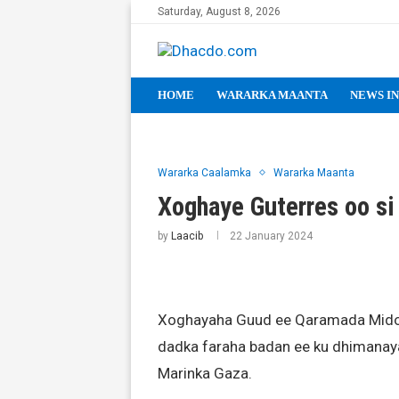
Saturday, August 8, 2026
HOME
WARARKA MAANTA
NEWS IN
Wararka Caalamka
Wararka Maanta
Xoghaye Guterres oo si 
by
Laacib
22 January 2024
Xoghayaha Guud ee Qaramada Midoob
dadka faraha badan ee ku dhimanay
Marinka Gaza.