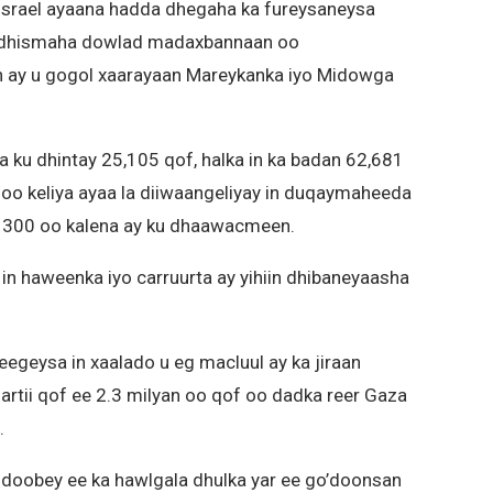
srael ayaana hadda dhegaha ka fureysaneysa
to dhismaha dowlad madaxbannaan oo
atan ay u gogol xaarayaan Mareykanka iyo Midowga
 ku dhintay 25,105 qof, halka in ka badan 62,681
oo keliya ayaa la diiwaangeliyay in duqaymaheeda
d 300 oo kalena ay ku dhaawacmeen.
 haweenka iyo carruurta ay yihiin dhibaneyaasha
geysa in xaalado u eg macluul ay ka jiraan
fartii qof ee 2.3 milyan oo qof oo dadka reer Gaza
.
doobey ee ka hawlgala dhulka yar ee go’doonsan