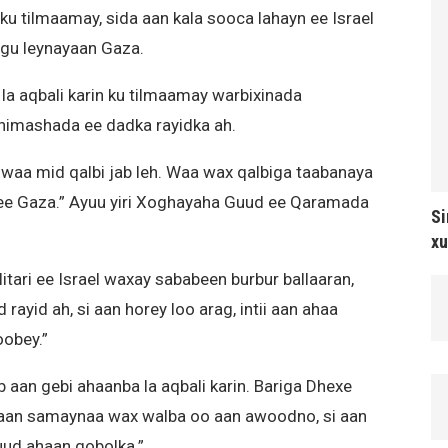
 tilmaamay, sida aan kala sooca lahayn ee Israel
ugu leynayaan Gaza.
la aqbali karin ku tilmaamay warbixinada
dhimashada ee dadka rayidka ah.
aa mid qalbi jab leh. Waa wax qalbiga taabanaya
a ee Gaza.” Ayuu yiri Xoghayaha Guud ee Qaramada
Si
xu
itari ee Israel waxay sababeen burbur ballaaran,
rayid ah, si aan horey loo arag, intii aan ahaa
obey.”
ab aan gebi ahaanba la aqbali karin. Bariga Dhexe
naan samaynaa wax walba oo aan awoodno, si aan
uud ahaan gobolka.”