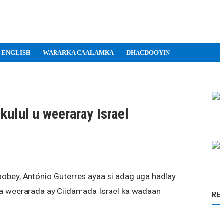
 ENGLISH
WARARKA CAALAMKA
DHACDOOYIN
kulul u weeraray Israel
ey, António Guterres ayaa si adag uga hadlay
a weerarada ay Ciidamada Israel ka wadaan
R