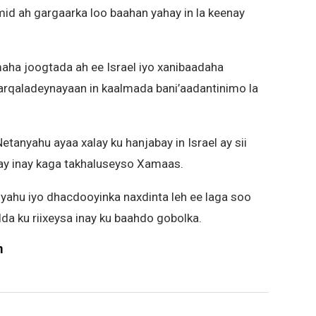
mid ah gargaarka loo baahan yahay in la keenay
aha joogtada ah ee Israel iyo xanibaadaha
rqaladeynayaan in kaalmada bani’aadantinimo la
tanyahu ayaa xalay ku hanjabay in Israel ay sii
y inay kaga takhaluseyso Xamaas.
ahu iyo dhacdooyinka naxdinta leh ee laga soo
a ku riixeysa inay ku baahdo gobolka.
m