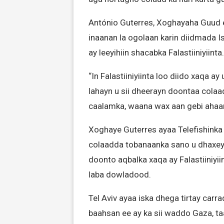
António Guterres, Xoghayaha Guud
inaanan la ogolaan karin diidmada Is
ay leeyihiin shacabka Falastiiniyiinta.
“In Falastiiniyiinta loo diido xaqa a
lahayn u sii dheerayn doontaa cola
caalamka, waana wax aan gebi ahaanb
Xoghaye Guterres ayaa Telefishinka
colaadda tobanaanka sano u dhaxeysa
doonto aqbalka xaqa ay Falastiiniyi
laba dowladood.
Tel Aviv ayaa iska dhega tirtay car
baahsan ee ay ka sii waddo Gaza, ta