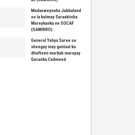
Madaxweynaha Jubbaland
oo la kulmay Saraakiisha
Mareykanka ee SOCAF
(SAWIRRO)
General Yahya Saree oo
sheegay inay gantaal ku
dhufteen markab marayay
Gacanka Cadmeed