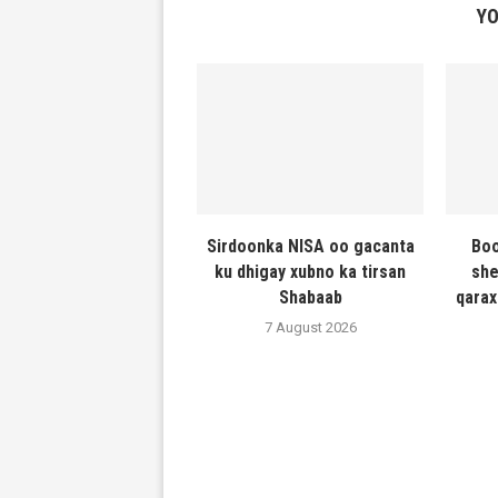
YO
Sirdoonka NISA oo gacanta
Boo
ku dhigay xubno ka tirsan
she
Shabaab
qarax
7 August 2026