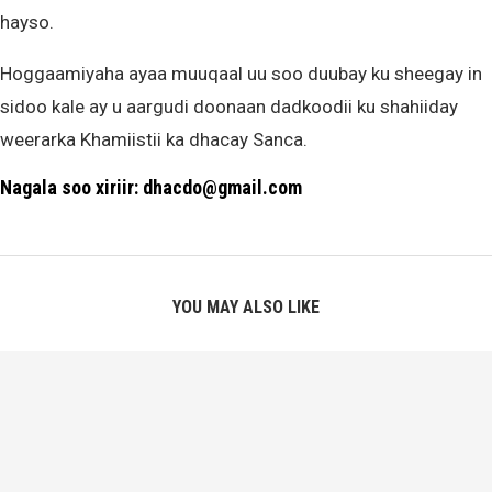
hayso.
Hoggaamiyaha ayaa muuqaal uu soo duubay ku sheegay in
sidoo kale ay u aargudi doonaan dadkoodii ku shahiiday
weerarka Khamiistii ka dhacay Sanca.
Nagala soo xiriir: dhacdo@gmail.com
YOU MAY ALSO LIKE