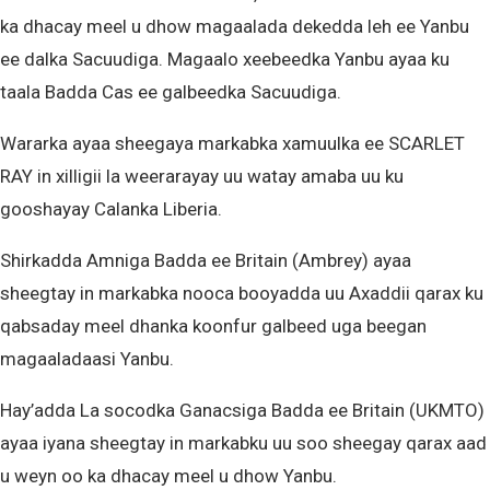
ka dhacay meel u dhow magaalada dekedda leh ee Yanbu
ee dalka Sacuudiga. Magaalo xeebeedka Yanbu ayaa ku
taala Badda Cas ee galbeedka Sacuudiga.
Wararka ayaa sheegaya markabka xamuulka ee SCARLET
RAY in xilligii la weerarayay uu watay amaba uu ku
gooshayay Calanka Liberia.
Shirkadda Amniga Badda ee Britain (Ambrey) ayaa
sheegtay in markabka nooca booyadda uu Axaddii qarax ku
qabsaday meel dhanka koonfur galbeed uga beegan
magaaladaasi Yanbu.
Hay’adda La socodka Ganacsiga Badda ee Britain (UKMTO)
ayaa iyana sheegtay in markabku uu soo sheegay qarax aad
u weyn oo ka dhacay meel u dhow Yanbu.