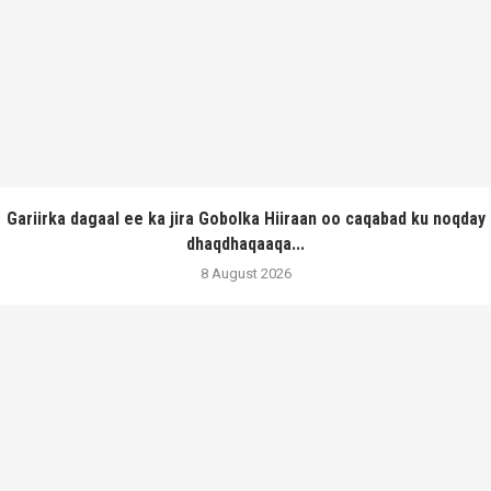
Gariirka dagaal ee ka jira Gobolka Hiiraan oo caqabad ku noqday
dhaqdhaqaaqa...
8 August 2026