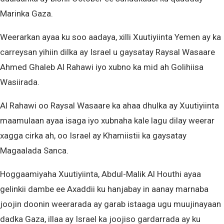
Marinka Gaza.
Weerarkan ayaa ku soo aadaya, xilli Xuutiyiinta Yemen ay ka
carreysan yihiin dilka ay Israel u gaysatay Raysal Wasaare
Ahmed Ghaleb Al Rahawi iyo xubno ka mid ah Golihiisa
Wasiirada.
Al Rahawi oo Raysal Wasaare ka ahaa dhulka ay Xuutiyiinta
maamulaan ayaa isaga iyo xubnaha kale lagu dilay weerar
xagga cirka ah, oo Israel ay Khamiistii ka gaysatay
Magaalada Sanca.
Hoggaamiyaha Xuutiyiinta, Abdul-Malik Al Houthi ayaa
gelinkii dambe ee Axaddii ku hanjabay in aanay marnaba
joojin doonin weerarada ay garab istaaga ugu muujinayaan
dadka Gaza, illaa ay Israel ka joojiso gardarrada ay ku