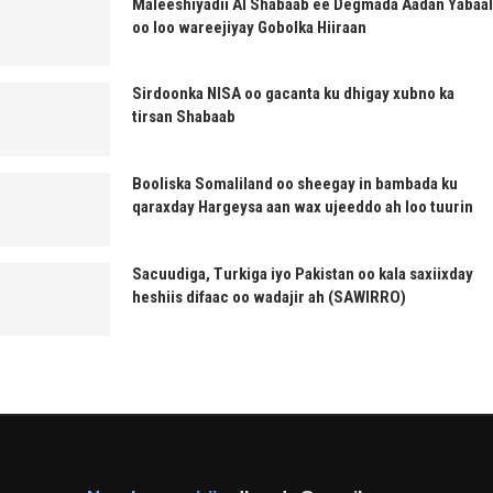
Maleeshiyadii Al Shabaab ee Degmada Aadan Yabaal
oo loo wareejiyay Gobolka Hiiraan
Sirdoonka NISA oo gacanta ku dhigay xubno ka
tirsan Shabaab
Booliska Somaliland oo sheegay in bambada ku
qaraxday Hargeysa aan wax ujeeddo ah loo tuurin
Sacuudiga, Turkiga iyo Pakistan oo kala saxiixday
heshiis difaac oo wadajir ah (SAWIRRO)