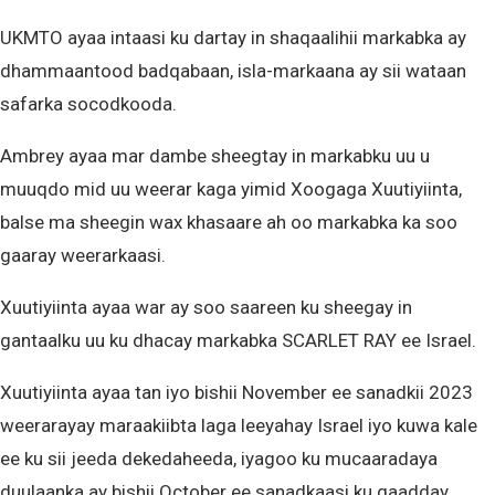
UKMTO ayaa intaasi ku dartay in shaqaalihii markabka ay
dhammaantood badqabaan, isla-markaana ay sii wataan
safarka socodkooda.
Ambrey ayaa mar dambe sheegtay in markabku uu u
muuqdo mid uu weerar kaga yimid Xoogaga Xuutiyiinta,
balse ma sheegin wax khasaare ah oo markabka ka soo
gaaray weerarkaasi.
Xuutiyiinta ayaa war ay soo saareen ku sheegay in
gantaalku uu ku dhacay markabka SCARLET RAY ee Israel.
Xuutiyiinta ayaa tan iyo bishii November ee sanadkii 2023
weerarayay maraakiibta laga leeyahay Israel iyo kuwa kale
ee ku sii jeeda dekedaheeda, iyagoo ku mucaaradaya
duulaanka ay bishii October ee sanadkaasi ku qaadday