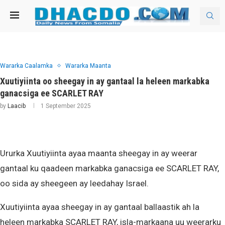
Wararka Caalamka
Wararka Maanta
Xuutiyiinta oo sheegay in ay gantaal la heleen markabka
ganacsiga ee SCARLET RAY
by
Laacib
1 September 2025
Ururka Xuutiyiinta ayaa maanta sheegay in ay weerar
gantaal ku qaadeen markabka ganacsiga ee SCARLET RAY,
oo sida ay sheegeen ay leedahay Israel.
Xuutiyiinta ayaa sheegay in ay gantaal ballaastik ah la
heleen markabka SCARLET RAY, isla-markaana uu weerarku