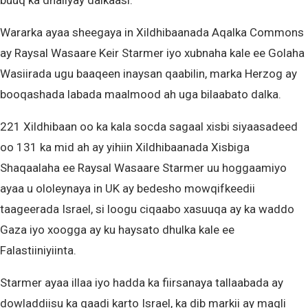
buuq ka dhaliyay dalkaasi.
Wararka ayaa sheegaya in Xildhibaanada Aqalka Commons
ay Raysal Wasaare Keir Starmer iyo xubnaha kale ee Golaha
Wasiirada ugu baaqeen inaysan qaabilin, marka Herzog ay
booqashada labada maalmood ah uga bilaabato dalka.
221 Xildhibaan oo ka kala socda sagaal xisbi siyaasadeed
oo 131 ka mid ah ay yihiin Xildhibaanada Xisbiga
Shaqaalaha ee Raysal Wasaare Starmer uu hoggaamiyo
ayaa u ololeynaya in UK ay bedesho mowqifkeedii
taageerada Israel, si loogu ciqaabo xasuuqa ay ka waddo
Gaza iyo xoogga ay ku haysato dhulka kale ee
Falastiiniyiinta.
Starmer ayaa illaa iyo hadda ka fiirsanaya tallaabada ay
dowladdiisu ka qaadi karto Israel, ka dib markii ay maqli