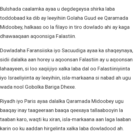
Bulshada caalamka ayaa u degdegeysa shirka laba
toddobaad ka dib ay leeyihiin Golaha Guud ee Qaramada
Midoobey, halkaas oo la filayo in tiro dowlado ahi ay kaga
dhawaaqaan aqoonsiga Falastiin.
Dowladaha Faransiiska iyo Sacuudiga ayaa ka shaqeynaya,
sidii dalalka aan horey u aqoonsan Falastiin ay u aqoonsan
lahaayeen, si loo xaqiijiyo xalka laba dal oo Falastiiniyiinta
iyo Israeliyiinta ay leeyihiin, isla-markaana si nabad ah ugu
wada nool Gobolka Bariga Dhexe.
Riyadh iyo Paris ayaa dalalka Qaramada Midoobey ugu
baaqay inay taageeraan baaqa qeexaya tallaabooyin la
taaban karo, waqti ku xiran, isla-markaana aan laga laaban
karin oo ku aaddan hirgelinta xalka laba dowladood ah.