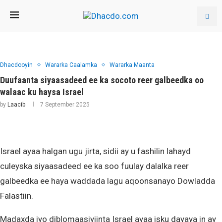
Dhacdooyin
Wararka Caalamka
Wararka Maanta
Duufaanta siyaasadeed ee ka socoto reer galbeedka oo
walaac ku haysa Israel
by
Laacib
7 September 2025
Israel ayaa halgan ugu jirta, sidii ay u fashilin lahayd
culeyska siyaasadeed ee ka soo fuulay dalalka reer
galbeedka ee haya waddada lagu aqoonsanayo Dowladda
Falastiin.
Madaxda iyo diblomaasiyiinta Israel ayaa isku dayaya in ay