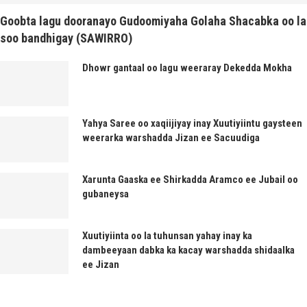
Goobta lagu dooranayo Gudoomiyaha Golaha Shacabka oo la
soo bandhigay (SAWIRRO)
Dhowr gantaal oo lagu weeraray Dekedda Mokha
Yahya Saree oo xaqiijiyay inay Xuutiyiintu gaysteen
weerarka warshadda Jizan ee Sacuudiga
Xarunta Gaaska ee Shirkadda Aramco ee Jubail oo
gubaneysa
Xuutiyiinta oo la tuhunsan yahay inay ka
dambeeyaan dabka ka kacay warshadda shidaalka
ee Jizan