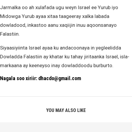
Jarmalka oo ah xulafada ugu weyn Israel ee Yurub iyo
Midowga Yurub ayaa xitaa taageeray xalka labada
dowladood, inkastoo aanu xaqiijin inuu aqoonsanayo
Falastiin.
Siyaasiyiinta Israel ayaa ku andacoonaya in yegleelidda
Dowladda Falastiin ay khatar ku tahay jiritaanka Israel, isla-
markaana ay keeneyso inay dowladdoodu burburto.
Nagala soo xiriir: dhacdo@gmail.com
YOU MAY ALSO LIKE