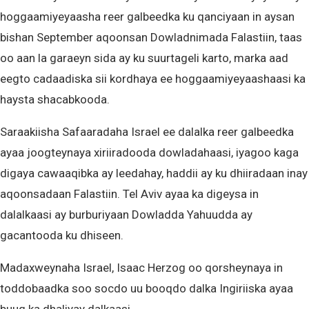
hoggaamiyeyaasha reer galbeedka ku qanciyaan in aysan
bishan September aqoonsan Dowladnimada Falastiin, taas
oo aan la garaeyn sida ay ku suurtageli karto, marka aad
eegto cadaadiska sii kordhaya ee hoggaamiyeyaashaasi ka
haysta shacabkooda.
Saraakiisha Safaaradaha Israel ee dalalka reer galbeedka
ayaa joogteynaya xiriiradooda dowladahaasi, iyagoo kaga
digaya cawaaqibka ay leedahay, haddii ay ku dhiiradaan inay
aqoonsadaan Falastiin. Tel Aviv ayaa ka digeysa in
dalalkaasi ay burburiyaan Dowladda Yahuudda ay
gacantooda ku dhiseen.
Madaxweynaha Israel, Isaac Herzog oo qorsheynaya in
toddobaadka soo socdo uu booqdo dalka Ingiriiska ayaa