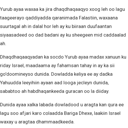
Yurub ayaa waxaa ka jira dhaqdhaqaaqyo xoog leh oo lagu
taageerayo qaddiyadda qaranimada Falastiin, waxaana
suurtagal ah in dalal hor leh ay ku biiraan duufaantan
siyaasadeed oo dad badani ay ku sheegeen mid caddaalad
ah.
Dhaqdhaqaaqyadan ka socdo Yurub ayaa madax xanuun ku
riday Israel, maadaama ay fahamsan tahay in ay ka sii
go’doomineyso dunida. Dowladda keliya ee ay dadka
Yahuudda leeyihiin ayaan aad looga jecleyn dunida,
sababtoo ah habdhaqankeeda guracan oo la diiday.
Dunida ayaa xalka labada dowladood u aragta kan qura ee
lagu soo afjari karo colaadda Bariga Dhexe, laakiin Israel
waxay u aragtaa dhammaadkeeda.