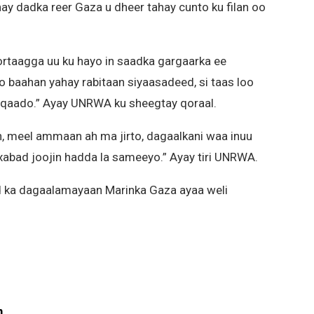
ay dadka reer Gaza u dheer tahay cunto ku filan oo
ortaagga uu ku hayo in saadka gargaarka ee
baahan yahay rabitaan siyaasadeed, si taas loo
 qaado.” Ayay UNRWA ku sheegtay qoraal.
, meel ammaan ah ma jirto, dagaalkani waa inuu
abad joojin hadda la sameeyo.” Ayay tiri UNRWA.
d ka dagaalamayaan Marinka Gaza ayaa weli
m