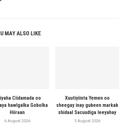
U MAY ALSO LIKE
liyaha Ciidamada oo
Xuutiyiinta Yemen oo
naya hawlgalka Gobolka
sheegay inay gubeen markab
Hiiraan
shidaal Sacuudiga leeyahay
6 August 2026
5 August 2026