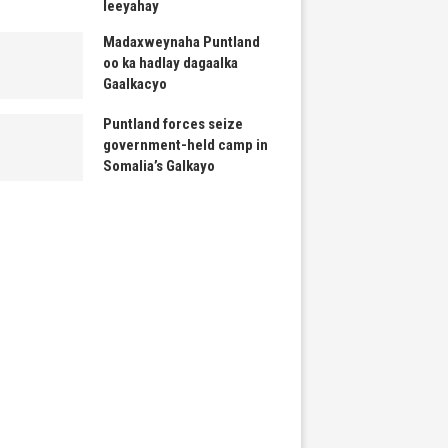
leeyahay
Madaxweynaha Puntland
oo ka hadlay dagaalka
Gaalkacyo
Puntland forces seize
government-held camp in
Somalia’s Galkayo