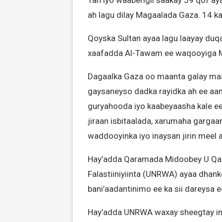
Tan iyo waaberigii saakay 59 qof ay
ah lagu dilay Magaalada Gaza. 14 k
Qoyska Sultan ayaa lagu laayay duq
xaafadda Al-Tawam ee waqooyiga 
Dagaalka Gaza oo maanta galay maali
gaysaneyso dadka rayidka ah ee aan i
guryahooda iyo kaabeyaasha kale e
jiraan isbitaalada, xarumaha garga
waddooyinka iyo inaysan jirin meel 
Hay’adda Qaramada Midoobey U Qaa
Falastiiniyiinta (UNRWA) ayaa dhan
bani’aadantinimo ee ka sii dareysa
Hay’adda UNRWA waxay sheegtay ina