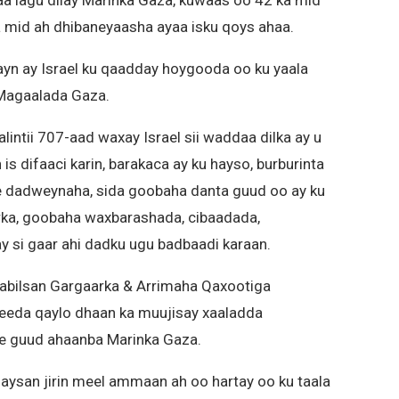
aa lagu dilay Marinka Gaza, kuwaas oo 42 ka mid
a mid ah dhibaneyaasha ayaa isku qoys ahaa.
ayn ay Israel ku qaadday hoygooda oo ku yaala
Magaalada Gaza.
ntii 707-aad waxay Israel sii waddaa dilka ay u
s difaaci karin, barakaca ay ku hayso, burburinta
e dadweynaha, sida goobaha danta guud oo ay ku
arka, goobaha waxbarashada, cibaadada,
ay si gaar ahi dadku ugu badbaadi karaan.
bilsan Gargaarka & Arrimaha Qaxootiga
keeda qaylo dhaan ka muujisay xaaladda
 ee guud ahaanba Marinka Gaza.
ysan jirin meel ammaan ah oo hartay oo ku taala