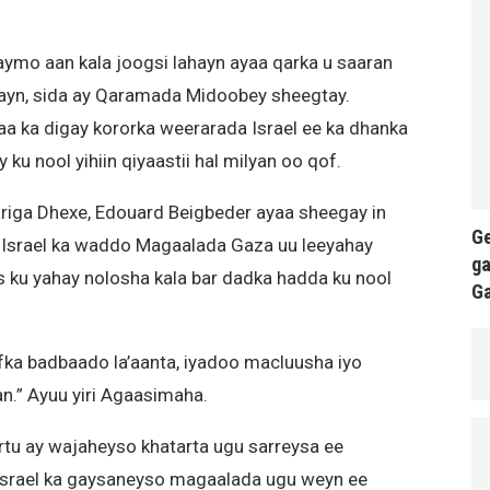
ymo aan kala joogsi lahayn ayaa qarka u saaran
ayn, sida ay Qaramada Midoobey sheegtay.
 ka digay kororka weerarada Israel ee ka dhanka
ku nool yihiin qiyaastii hal milyan oo qof.
iga Dhexe, Edouard Beigbeder ayaa sheegay in
Ge
ay Israel ka waddo Magaalada Gaza uu leeyahay
ga
s ku yahay nolosha kala bar dadka hadda ku nool
G
ifka badbaado la’aanta, iyadoo macluusha iyo
an.” Ayuu yiri Agaasimaha.
tu ay wajaheyso khatarta ugu sarreysa ee
 Israel ka gaysaneyso magaalada ugu weyn ee