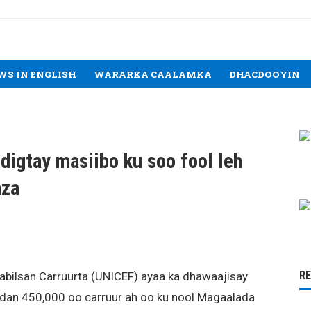
WS IN ENGLISH
WARARKA CAALAMKA
DHACDOOYIN
digtay masiibo ku soo fool leh
aza
R
ilsan Carruurta (UNICEF) ayaa ka dhawaajisay
badan 450,000 oo carruur ah oo ku nool Magaalada