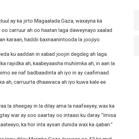
luul ay ka jirto Magaalada Gaza, waxayna ka
0 oo carruur ah oo haatan laga daweynayo xaalad
 karaan, haddii baxnaanintooda la joojiyo.
eda ku aaddan in xabad joojin degdeg ah laga
ka rayidka ah, kaabeyaasha muhiimka ah, in aan la
nimo ee naf badbaadinta ah iyo in ay caafimaad
ka ah, carruurta dhaawaca ah iyo kuwa kale ee
aa la sheegay in la dilay ama la naafeeyey, wax ka
gtay war ay soo saartay oo intaasi ku daray “Imisa
baateeyo, ka hor inta aysan dunida wax ka qaban.”