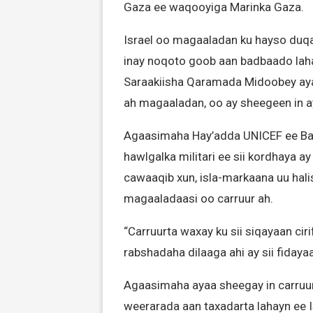
Gaza ee waqooyiga Marinka Gaza.
Israel oo magaaladan ku hayso duqa
inay noqoto goob aan badbaado lah
Saraakiisha Qaramada Midoobey ayaa
ah magaaladan, oo ay sheegeen in ay 
Agaasimaha Hay’adda UNICEF ee Bar
hawlgalka militari ee sii kordhaya 
cawaaqib xun, isla-markaana uu hali
magaaladaasi oo carruur ah.
“Carruurta waxay ku sii siqayaan cir
rabshadaha dilaaga ahi ay sii fidaya
Agaasimaha ayaa sheegay in carruur
weerarada aan taxadarta lahayn ee