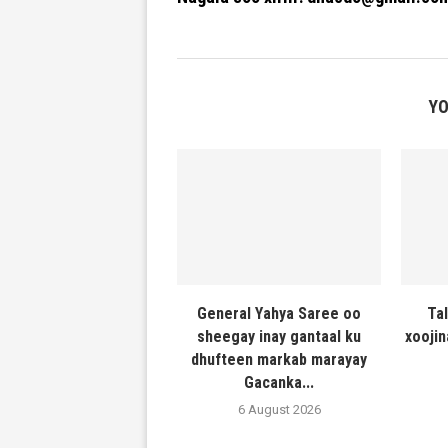
YO
General Yahya Saree oo
Ta
sheegay inay gantaal ku
xooji
dhufteen markab marayay
Gacanka...
6 August 2026