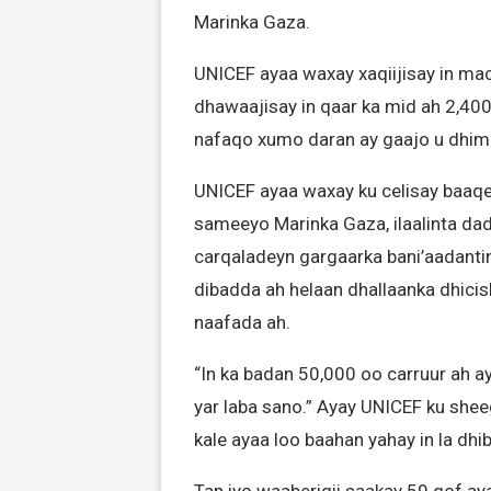
Marinka Gaza.
UNICEF ayaa waxay xaqiijisay in mac
dhawaajisay in qaar ka mid ah 2,40
nafaqo xumo daran ay gaajo u dhiman
UNICEF ayaa waxay ku celisay baaqe
sameeyo Marinka Gaza, ilaalinta dad
carqaladeyn gargaarka bani’aadanti
dibadda ah helaan dhallaanka dhicis
naafada ah.
“In ka badan 50,000 oo carruur ah ay
yar laba sano.” Ayay UNICEF ku shee
kale ayaa loo baahan yahay in la dhi