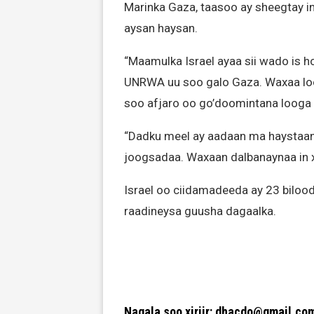
Marinka Gaza, taasoo ay sheegtay in
aysan haysan.
“Maamulka Israel ayaa sii wado is h
UNRWA uu soo galo Gaza. Waxaa loo 
soo afjaro oo go’doomintana looga
“Dadku meel ay aadaan ma haystaan
joogsadaa. Waxaan dalbanaynaa in x
Israel oo ciidamadeeda ay 23 biloo
raadineysa guusha dagaalka.
Nagala soo xiriir: dhacdo@gmail.co