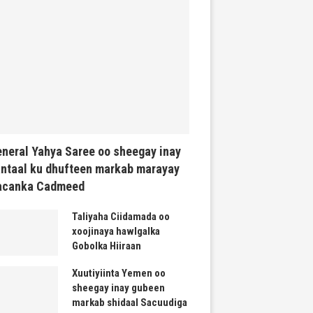
neral Yahya Saree oo sheegay inay
ntaal ku dhufteen markab marayay
acanka Cadmeed
Taliyaha Ciidamada oo
xoojinaya hawlgalka
Gobolka Hiiraan
Xuutiyiinta Yemen oo
sheegay inay gubeen
markab shidaal Sacuudiga