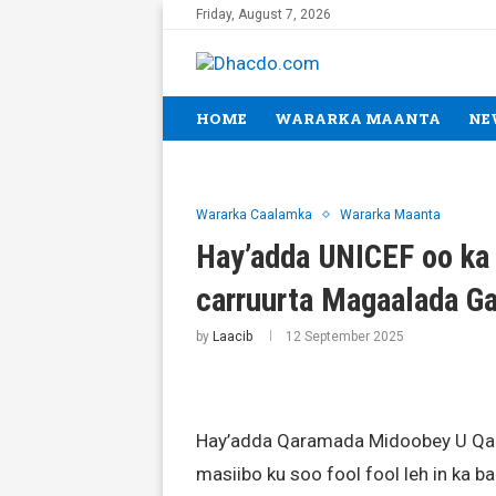
Friday, August 7, 2026
HOME
WARARKA MAANTA
NE
Wararka Caalamka
Wararka Maanta
Hay’adda UNICEF oo ka 
carruurta Magaalada G
by
Laacib
12 September 2025
Hay’adda Qaramada Midoobey U Qaab
masiibo ku soo fool fool leh in ka 