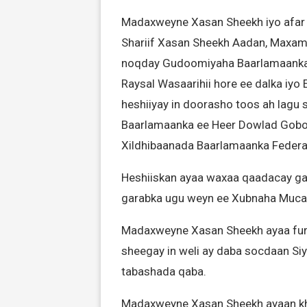
Madaxweyne Xasan Sheekh iyo afar k
Shariif Xasan Sheekh Aadan, Maxa
noqday Gudoomiyaha Baarlamaanka F
Raysal Wasaarihii hore ee dalka iyo 
heshiiyay in doorasho toos ah lagu
Baarlamaanka ee Heer Dowlad Gobol
Xildhibaanada Baarlamaanka Feder
Heshiiskan ayaa waxaa qaadacay ga
garabka ugu weyn ee Xubnaha Muca
Madaxweyne Xasan Sheekh ayaa furi
sheegay in weli ay daba socdaan Siya
tabashada qaba.
Madaxweyne Xasan Sheekh ayaan khu