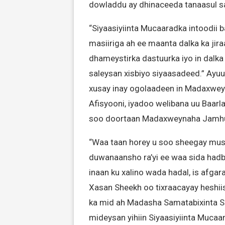
dowladdu ay dhinaceeda tanaasul 
“Siyaasiyiinta Mucaaradka intoodii
masiiriga ah ee maanta dalka ka jira
dhameystirka dastuurka iyo in dalk
saleysan xisbiyo siyaasadeed.” Ay
xusay inay ogolaadeen in Madaxwe
Afisyooni, iyadoo welibana uu Baarl
soo doortaan Madaxweynaha Jamhu
“Waa taan horey u soo sheegay mush
duwanaansho ra’yi ee waa sida hadba
inaan ku xalino wada hadal, is afgar
Xasan Sheekh oo tixraacayay heshiis
ka mid ah Madasha Samatabixinta S
mideysan yihiin Siyaasiyiinta Muca