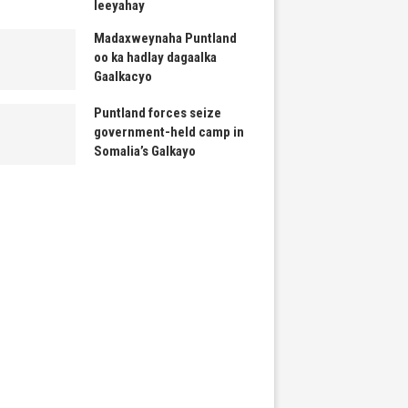
leeyahay
Madaxweynaha Puntland
oo ka hadlay dagaalka
Gaalkacyo
Puntland forces seize
government-held camp in
Somalia’s Galkayo