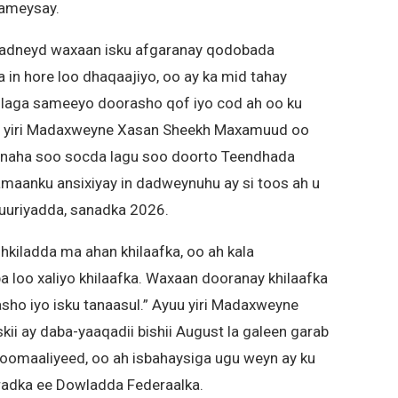
sameysay.
 badneyd waxaan isku afgaranay qodobada
a in hore loo dhaqaajiyo, oo ay ka mid tahay
a laga sameeyo doorasho qof iyo cod ah oo ku
uu yiri Madaxweyne Xasan Sheekh Maxamuud oo
ynaha soo socda lagu soo doorto Teendhada
amaanku ansixiyay in dadweynuhu ay si toos ah u
uriyadda, sanadka 2026.
kiladda ma ahan khilaafka, oo ah kala
 loo xaliyo khilaafka. Waxaan dooranay khilaafka
asho iyo isku tanaasul.” Ayuu yiri Madaxweyne
kii ay daba-yaaqadii bishii August la galeen garab
oomaaliyeed, oo ah isbahaysiga ugu weyn ay ku
aradka ee Dowladda Federaalka.