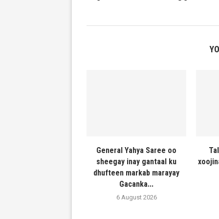
YO
General Yahya Saree oo
Ta
sheegay inay gantaal ku
xooji
dhufteen markab marayay
Gacanka...
6 August 2026