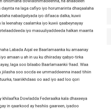
leh dhismaha dowladnimadeenna, ha ahaadeen
in daynta na laga cafiyo iyo horumarinta dhaqaalaha
y’adaha nabadgelyada iyo difaaca dalka, kuwii
an la leenahay caalamka iyo kuwii qaabeynayay
etelaaddeeda iyo masuuliyaddeeda halkan maanta
naha Labada Aqal ee Baarlamaanka ku amaanay
yo amaan u ah in uu ku dhiiraday qabyo-tirka
gayay, laga soo bilaabo Baarlamaankii 9aad. Waa
a jiilasha soo socda ee ummaddeenna inaad tihiin
uurka, taariikhdaas oo aad iyo aad loo qori
khilaafka Dowladda Federaalka kala dhaxeeya
gay in qaarkood ay heshiis gaareen, iyadoo