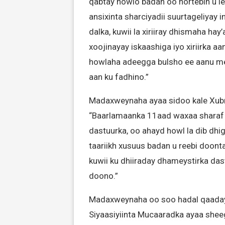
qabtay howlo badan oo hortebin u 
ansixinta sharciyadii suurtageliyay 
dalka, kuwii la xiriiray dhismaha ha
xoojinayay iskaashiga iyo xiriirka a
howlaha adeegga bulsho ee aanu m
aan ku fadhino.”
Madaxweynaha ayaa sidoo kale Xub
“Baarlamaanka 11aad waxaa sharaf i
dastuurka, oo ahayd howl la dib dhi
taariikh xusuus badan u reebi doont
kuwii ku dhiiraday dhameystirka dast
doono.”
Madaxweynaha oo soo hadal qaaday 
Siyaasiyiinta Mucaaradka ayaa shee