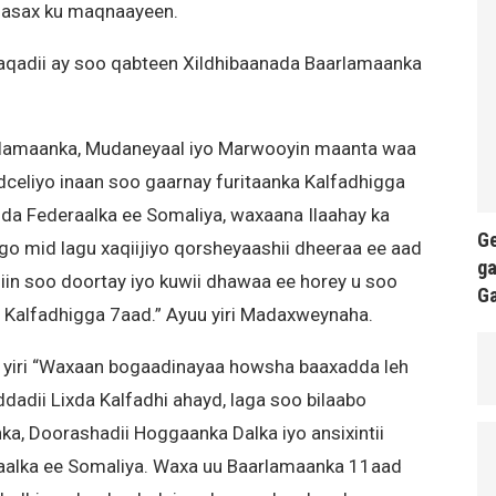
 fasax ku maqnaayeen.
qadii ay soo qabteen Xildhibaanada Baarlamaanka
rlamaanka, Mudaneyaal iyo Marwooyin maanta waa
celiyo inaan soo gaarnay furitaanka Kalfadhigga
a Federaalka ee Somaliya, waxaana Ilaahay ka
Ge
go mid lagu xaqiijiyo qorsheyaashii dheeraa ee aad
ga
diin soo doortay iyo kuwii dhawaa ee horey u soo
G
n Kalfadhigga 7aad.” Ayuu yiri Madaxweynaha.
 yiri “Waxaan bogaadinayaa howsha baaxadda leh
adii Lixda Kalfadhi ahayd, laga soo bilaabo
, Doorashadii Hoggaanka Dalka iyo ansixintii
lka ee Somaliya. Waxa uu Baarlamaanka 11aad