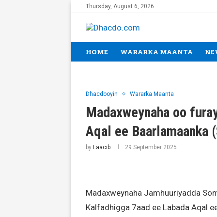
Thursday, August 6, 2026
HOME
WARARKA MAANTA
NE
Dhacdooyin
Wararka Maanta
Madaxweynaha oo furay
Aqal ee Baarlamaanka
by
Laacib
29 September 2025
Madaxweynaha Jamhuuriyadda Soma
Kalfadhigga 7aad ee Labada Aqal ee