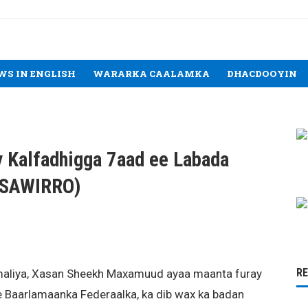
WS IN ENGLISH
WARARKA CAALAMKA
DHACDOOYIN
 Kalfadhigga 7aad ee Labada
 (SAWIRRO)
R
liya, Xasan Sheekh Maxamuud ayaa maanta furay
 Baarlamaanka Federaalka, ka dib wax ka badan