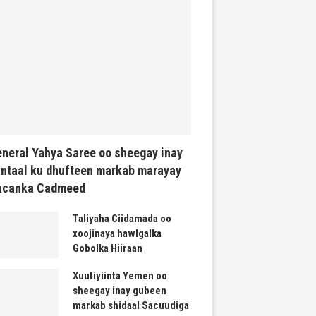
neral Yahya Saree oo sheegay inay
ntaal ku dhufteen markab marayay
acanka Cadmeed
Taliyaha Ciidamada oo
xoojinaya hawlgalka
Gobolka Hiiraan
Xuutiyiinta Yemen oo
sheegay inay gubeen
markab shidaal Sacuudiga