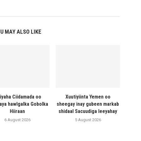
U MAY ALSO LIKE
liyaha Ciidamada oo
Xuutiyiinta Yemen oo
naya hawlgalka Gobolka
sheegay inay gubeen markab
Hiiraan
shidaal Sacuudiga leeyahay
6 August 2026
5 August 2026