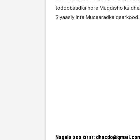
toddobaadkii hore Muqdisho ku dhex
Siyaasiyiinta Mucaaradka qaarkood.
Nagala soo xiriir: dhacdo@gmail.co