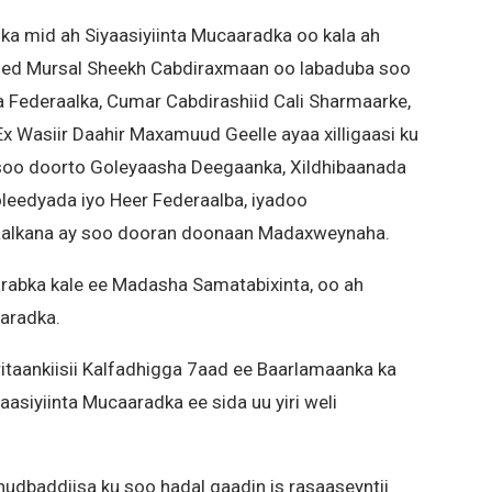
a mid ah Siyaasiyiinta Mucaaradka oo kala ah
med Mursal Sheekh Cabdiraxmaan oo labaduba soo
ederaalka, Cumar Cabdirashiid Cali Sharmaarke,
Ex Wasiir Daahir Maxamuud Geelle ayaa xilligaasi ku
 soo doorto Goleyaasha Deegaanka, Xildhibaanada
eedyada iyo Heer Federaalba, iyadoo
aalkana ay soo dooran doonaan Madaxweynaha.
rabka kale ee Madasha Samatabixinta, oo ah
aradka.
taankiisii Kalfadhigga 7aad ee Baarlamaanka ka
asiyiinta Mucaaradka ee sida uu yiri weli
dbaddiisa ku soo hadal qaadin is rasaaseyntii