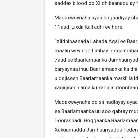
saddex bilood oo Xildhibaanadu ay
Madaxweynaha ayaa bogaadiyay sha
11aad, Lixdii Kalfadhi ee hore.
“Xildhibaanada Labada Aqal ee Baa
maalin weyn oo Ilaahay looga mahad
7aad ee Baarlamaanka Jamhuuriyadd
baryaynaa inuu Baarlamaanka ka dhi
u dejiseen Baarlamaanka markii la i
xaqiijiseen ama ku xaqiijin doontaa
Madaxweynaha oo sii hadlayay ayaa
ee Baarlamaanka uu soo qabtay mudd
Doorashadii Hoggaanka Baarlamaanka
Xukuumadda Jamhuuriyadda Federaa