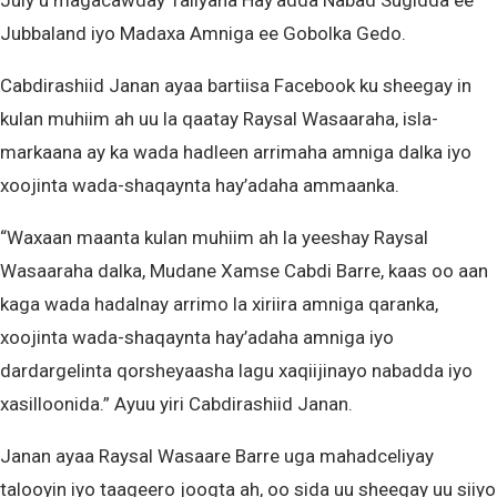
July u magacawday Taliyaha Hay’adda Nabad Sugidda ee
Jubbaland iyo Madaxa Amniga ee Gobolka Gedo.
Cabdirashiid Janan ayaa bartiisa Facebook ku sheegay in
kulan muhiim ah uu la qaatay Raysal Wasaaraha, isla-
markaana ay ka wada hadleen arrimaha amniga dalka iyo
xoojinta wada-shaqaynta hay’adaha ammaanka.
“Waxaan maanta kulan muhiim ah la yeeshay Raysal
Wasaaraha dalka, Mudane Xamse Cabdi Barre, kaas oo aan
kaga wada hadalnay arrimo la xiriira amniga qaranka,
xoojinta wada-shaqaynta hay’adaha amniga iyo
dardargelinta qorsheyaasha lagu xaqiijinayo nabadda iyo
xasilloonida.” Ayuu yiri Cabdirashiid Janan.
Janan ayaa Raysal Wasaare Barre uga mahadceliyay
talooyin iyo taageero joogta ah, oo sida uu sheegay uu siiyo