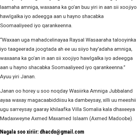
laamaha amniga, waxaana ka go’an buu yiri in aan sii xoojiyo
hawlgalka iyo adeegga aan u hayno shacabka
Soomaaliyeed iyo qarankeenna.
“Waxaan uga mahadcelinayaa Raysal Wasaaraha talooyinka
iyo taageerada joogtada ah ee uu siiyo hay’adaha amniga,
waxaana ka go’an in aan sii xoojiyo hawlgalka iyo adeegga
aan u hayno shacabka Soomaaliyeed iyo qarankeenna.”
Ayuu yiri Janan.
Janan oo horey u soo noqday Wasiirka Amniga Jubbaland
ayaa waxay magacaabiddiisu ka dambeysay, xilli uu meeshii
ugu sarreysay gaaray khilaafka Villa Somalia kala dhaxeeya
Madaxweyne Axmed Maxamed Islaam (Axmed Madoobe).
Nagala soo xiriir: dhacdo@gmail.com