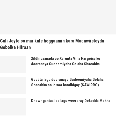
Cali Jeyte oo mar kale hoggaamin kara Macawiisleyda
Gobolka Hiiraan
Xildhibaanada oo Xarunta Villa Hargeisa ku
dooranaya Gudoomiyaha Golaha Shacabka
Goobta lagu dooranayo Gudoomiyaha Golaha
Shacabka oo la soo bandhigay (SAWIRRO)
Dhowr gantaal oo lagu weeraray Dekedda Mokha