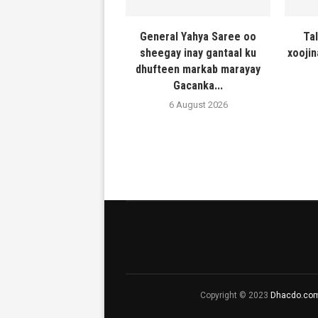
General Yahya Saree oo
Ta
sheegay inay gantaal ku
xooji
dhufteen markab marayay
Gacanka...
6 August 2026
Copyright © 2023
Dhacdo.co