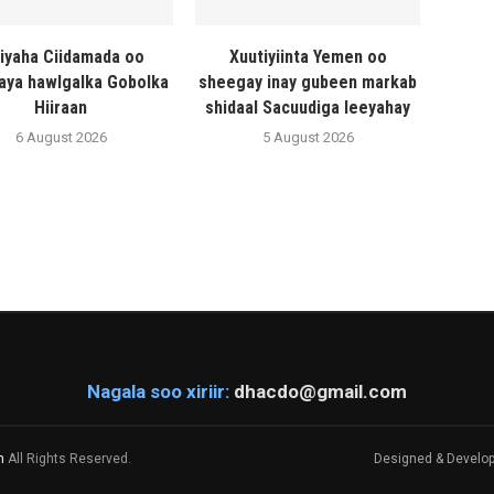
liyaha Ciidamada oo
Xuutiyiinta Yemen oo
naya hawlgalka Gobolka
sheegay inay gubeen markab
Hiiraan
shidaal Sacuudiga leeyahay
6 August 2026
5 August 2026
Nagala soo xiriir:
dhacdo@gmail.com
m
All Rights Reserved.
Designed & Develo