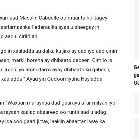
amuud Macalin Cabdulle oo maanta hortagey
Baarlamaanka Federaalka ayaa u sheegay in
 aad u ciriiri ah.
go in xaaladda uu dalka ku jiro ay aad iyo aad ciriiri
aan, markii horena ay dhibaato qabeen. Cimilo is
Ge
 jireen iyo amni darro ayay dhibaato ku qabeen,
ga
y xaaladdu.” Ayuu yiri Gudoomiyaha Hay’adda
G
iri “Waxaan maraynaa dad gaaraya afar milyan iyo
arayaan xaalad abaareed oo runtii aad u adag.
y isa soo gaari jirtay, laakiin abaartani way ka