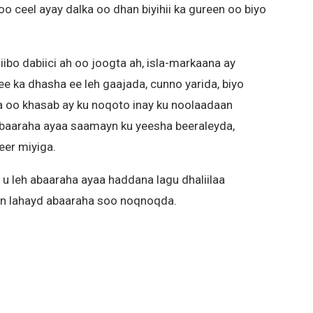
ol oo ceel ayay dalka oo dhan biyihii ka gureen oo biyo
bo dabiici ah oo joogta ah, isla-markaana ay
ee ka dhasha ee leh gaajada, cunno yarida, biyo
ka oo khasab ay ku noqoto inay ku noolaadaan
abaaraha ayaa saamayn ku yeesha beeraleyda,
eer miyiga.
 leh abaaraha ayaa haddana lagu dhaliilaa
yn lahayd abaaraha soo noqnoqda.