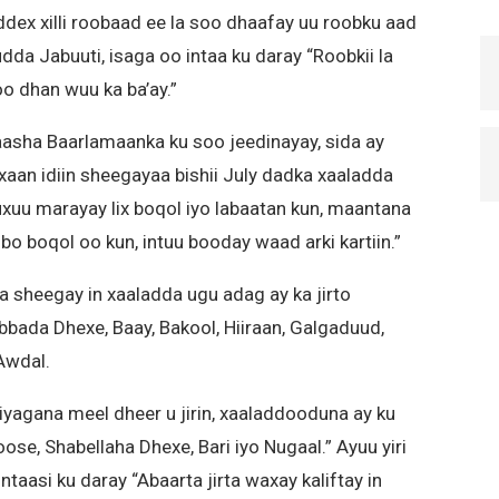
ex xilli roobaad ee la soo dhaafay uu roobku aad
da Jabuuti, isaga oo intaa ku daray “Roobkii la
oo dhan wuu ka ba’ay.”
sha Baarlamaanka ku soo jeedinayay, sida ay
xaan idiin sheegayaa bishii July dadka xaaladda
uu marayay lix boqol iyo labaatan kun, maantana
o boqol oo kun, intuu booday waad arki kartiin.”
heegay in xaaladda ugu adag ay ka jirto
ada Dhexe, Baay, Bakool, Hiiraan, Galgaduud,
Awdal.
 iyagana meel dheer u jirin, xaaladdooduna ay ku
se, Shabellaha Dhexe, Bari iyo Nugaal.” Ayuu yiri
asi ku daray “Abaarta jirta waxay kaliftay in