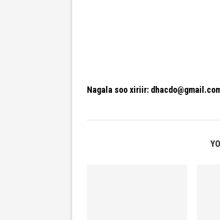
Nagala soo xiriir: dhacdo@gmail.co
YO