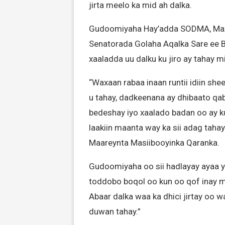
jirta meelo ka mid ah dalka.
Gudoomiyaha Hay’adda SODMA, Max
Senatorada Golaha Aqalka Sare ee 
xaaladda uu dalku ku jiro ay tahay mid
“Waxaan rabaa inaan runtii idiin shee
u tahay, dadkeenana ay dhibaato qab
bedeshay iyo xaalado badan oo ay ku
laakiin maanta way ka sii adag taha
Maareynta Masiibooyinka Qaranka.
Gudoomiyaha oo sii hadlayay ayaa y
toddobo boqol oo kun oo qof inay m
Abaar dalka waa ka dhici jirtay oo wa
duwan tahay.”