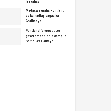
leeyahay
Madaxweynaha Puntland
oo ka hadlay dagaalka
Gaalkacyo
Puntland forces seize
government-held camp in
Somalia’s Galkayo