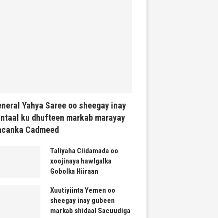
neral Yahya Saree oo sheegay inay
ntaal ku dhufteen markab marayay
acanka Cadmeed
Taliyaha Ciidamada oo
xoojinaya hawlgalka
Gobolka Hiiraan
Xuutiyiinta Yemen oo
sheegay inay gubeen
markab shidaal Sacuudiga