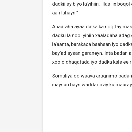
dadkii ay biyo la’yihiin. Illaa lix boq
aan lahayn.”
Abaaraha ayaa dalka ka noqday masii
dadku la nool yihiin xaaladaha adag 
la’aanta, barakaca baahsan iyo dad
bay’ad aysan garaneyn. Inta badan 
xoolo dhaqatada iyo dadka kale ee r
Somaliya oo waaya aragnimo badan u
inaysan hayn waddadii ay ku maara