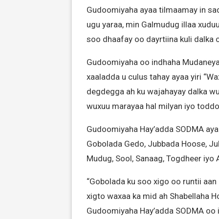
Gudoomiyaha ayaa tilmaamay in sadd
ugu yaraa, min Galmudug illaa xuduud
soo dhaafay oo dayrtiina kuli dalka 
Gudoomiyaha oo indhaha Mudaneyaa
xaaladda u culus tahay ayaa yiri “Wa
degdegga ah ku wajahayay dalka wux
wuxuu marayaa hal milyan iyo toddob
Gudoomiyaha Hay’adda SODMA ayaa s
Gobolada Gedo, Jubbada Hoose, Jubb
Mudug, Sool, Sanaag, Togdheer iyo 
“Gobolada ku soo xigo oo runtii aan
xigto waxaa ka mid ah Shabellaha Hoo
Gudoomiyaha Hay’adda SODMA oo inta