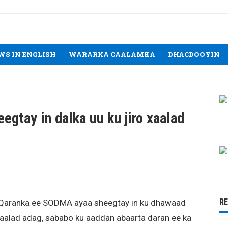
WS IN ENGLISH
WARARKA CAALAMKA
DHACDOOYIN
gtay in dalka uu ku jiro xaalad
R
 Qaranka ee SODMA ayaa sheegtay in ku dhawaad
aalad adag, sababo ku aaddan abaarta daran ee ka