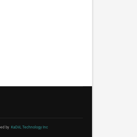
ped by
KaDiiL Technology Inc