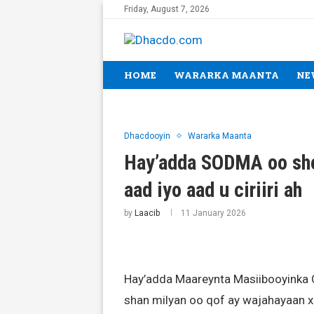
Friday, August 7, 2026
HOME
WARARKA MAANTA
NE
Dhacdooyin
Wararka Maanta
Hay’adda SODMA oo shee
aad iyo aad u ciriiri ah
by
Laacib
11 January 2026
Hay’adda Maareynta Masiibooyinka
shan milyan oo qof ay wajahayaan x