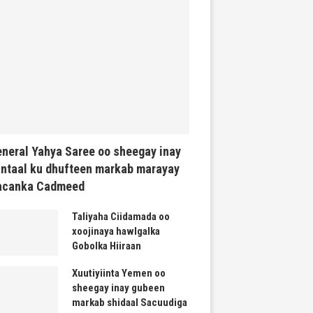
neral Yahya Saree oo sheegay inay
ntaal ku dhufteen markab marayay
acanka Cadmeed
Taliyaha Ciidamada oo
xoojinaya hawlgalka
Gobolka Hiiraan
Xuutiyiinta Yemen oo
sheegay inay gubeen
markab shidaal Sacuudiga