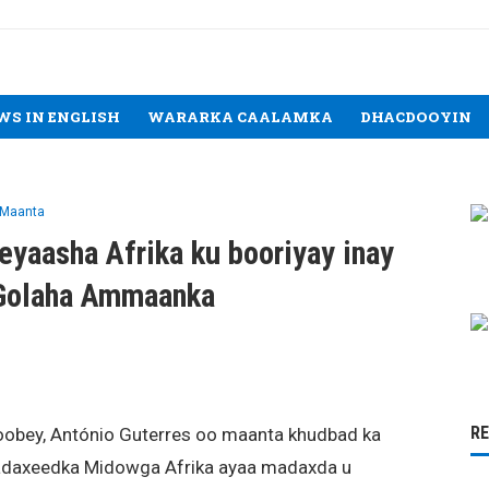
WS IN ENGLISH
WARARKA CAALAMKA
DHACDOOYIN
 Maanta
yaasha Afrika ku booriyay inay
 Golaha Ammaanka
R
bey, António Guterres oo maanta khudbad ka
Madaxeedka Midowga Afrika ayaa madaxda u