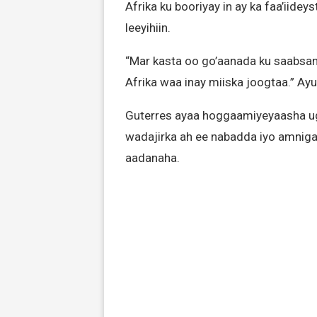
Afrika ku booriyay in ay ka faa’iid
leeyihiin.
“Mar kasta oo go’aanada ku saabsan 
Afrika waa inay miiska joogtaa.” Ayuu
Guterres ayaa hoggaamiyeyaasha ug
wadajirka ah ee nabadda iyo amniga
aadanaha.