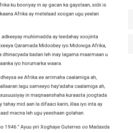
a ku booriyay in ay gacan ka gaystaan, sidii is
rkaana Afrika ay metelaad xoogan ugu yeelan
 adkeeyay muhiimadda ay leedahay xoojinta
dhaxeeya Qaramada Midoobey iyo Midowga Afrika,
ga dhinacyada badan leh inay lagama maarmaan u
saanka iyo horumarka waara.
rdheysa ee Afrika ee arrimaha caalamiga ah,
ballaaran lagu sameeyo hay’adaha caalamiga ah,
xusuusiyay in maqnaanshaha kuraasta joogtada
ahay mid aan la difaaci karin, illaa iyo inta ay
elaad macna leh ugu yeeshaan golahan.
 1946.” Ayuu yiri Xoghaye Guterres oo Madaxda