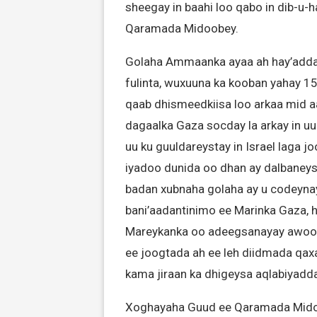
sheegay in baahi loo qabo in dib-
Qaramada Midoobey.
Golaha Ammaanka ayaa ah hay’adda
fulinta, wuxuuna ka kooban yahay 15
qaab dhismeedkiisa loo arkaa mid aa
dagaalka Gaza socday la arkay in uu
uu ku guuldareystay in Israel laga j
iyadoo dunida oo dhan ay dalbaneysa
badan xubnaha golaha ay u codeyna
bani’aadantinimo ee Marinka Gaza, 
Mareykanka oo adeegsanayay awoodd
ee joogtada ah ee leh diidmada qax
kama jiraan ka dhigeysa aqlabiyadda
Xoghayaha Guud ee Qaramada Midoob