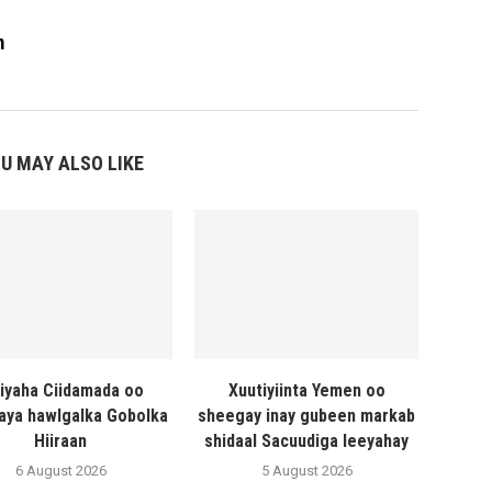
m
U MAY ALSO LIKE
liyaha Ciidamada oo
Xuutiyiinta Yemen oo
naya hawlgalka Gobolka
sheegay inay gubeen markab
Hiiraan
shidaal Sacuudiga leeyahay
6 August 2026
5 August 2026