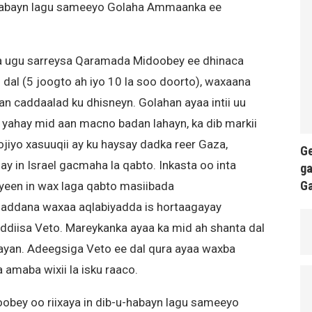
u-habayn lagu sameeyo Golaha Ammaanka ee
 ugu sarreysa Qaramada Midoobey ee dhinaca
 dal (5 joogto ah iyo 10 la soo doorto), waxaana
n caddaalad ku dhisneyn. Golahan ayaa intii uu
 yahay mid aan macno badan lahayn, ka dib markii
oojiyo xasuuqii ay ku haysay dadka reer Gaza,
Ge
y in Israel gacmaha la qabto. Inkasta oo inta
ga
G
yeen in wax laga qabto masiibada
haddana waxaa aqlabiyadda is hortaagayay
iisa Veto. Mareykanka ayaa ka mid ah shanta dal
ayan. Adeegsiga Veto ee dal qura ayaa waxba
 amaba wixii la isku raaco.
ey oo riixaya in dib-u-habayn lagu sameeyo