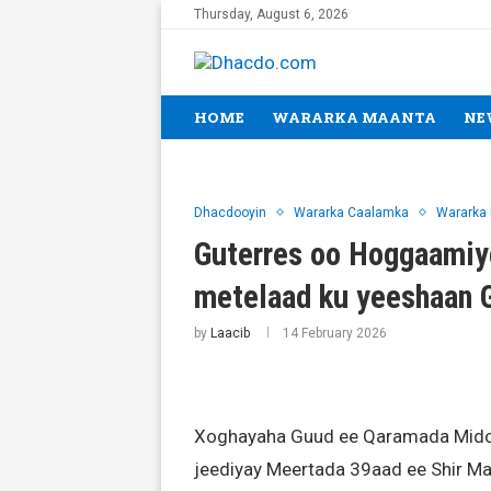
Thursday, August 6, 2026
HOME
WARARKA MAANTA
NE
Dhacdooyin
Wararka Caalamka
Wararka
Guterres oo Hoggaamiye
metelaad ku yeeshaan
by
Laacib
14 February 2026
Xoghayaha Guud ee Qaramada Midoo
jeediyay Meertada 39aad ee Shir 