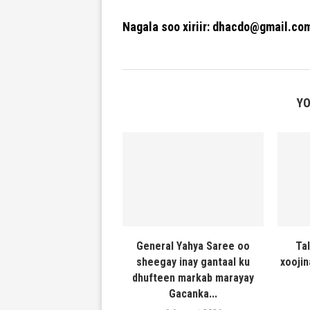
Nagala soo xiriir: dhacdo@gmail.co
YO
General Yahya Saree oo
Ta
sheegay inay gantaal ku
xooji
dhufteen markab marayay
Gacanka...