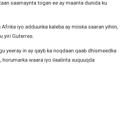
eystaan saamaynta togan ee ay maanta dunida ku
Afrika iyo adduunka kaleba ay miiska saaran yihiin,
 yiri Guterres.
u yeeray in ay qayb ka noqdaan qaab dhismeedka
, horumarka waara iyo ilaalinta xuquuqda