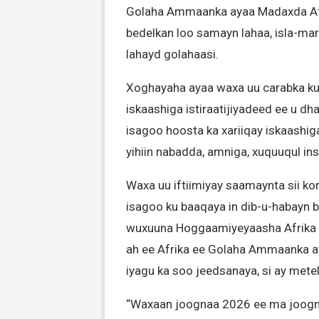
Golaha Ammaanka ayaa Madaxda Afrik
bedelkan loo samayn lahaa, isla-ma
lahayd golahaasi.
Xoghayaha ayaa waxa uu carabka ku
iskaashiga istiraatijiyadeed ee u 
isagoo hoosta ka xariiqay iskaashi
yihiin nabadda, amniga, xuquuqul in
Waxa uu iftiimiyay saamaynta sii ko
isagoo ku baaqaya in dib-u-habayn 
wuxuuna Hoggaamiyeyaasha Afrika 
ah ee Afrika ee Golaha Ammaanka ay t
iyagu ka soo jeedsanaya, si ay met
“Waxaan joognaa 2026 ee ma joogno