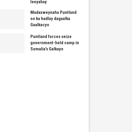
leeyahay
Madaxweynaha Puntland
oo ka hadlay dagaalka
Gaalkacyo
Puntland forces seize
government-held camp in
Somalia’s Galkayo