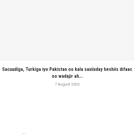
Sacuudiga, Turkiga iyo Pakistan oo kala saxiixday heshiis difaac
oo wadajir ah...
7 August 2026