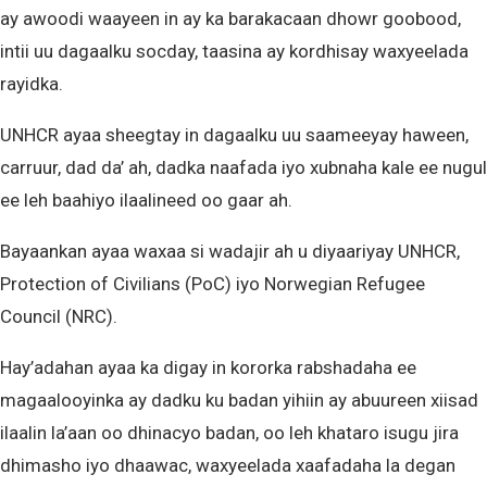
ay awoodi waayeen in ay ka barakacaan dhowr goobood,
intii uu dagaalku socday, taasina ay kordhisay waxyeelada
rayidka.
UNHCR ayaa sheegtay in dagaalku uu saameeyay haween,
carruur, dad da’ ah, dadka naafada iyo xubnaha kale ee nugul
ee leh baahiyo ilaalineed oo gaar ah.
Bayaankan ayaa waxaa si wadajir ah u diyaariyay UNHCR,
Protection of Civilians (PoC) iyo Norwegian Refugee
Council (NRC).
Hay’adahan ayaa ka digay in kororka rabshadaha ee
magaalooyinka ay dadku ku badan yihiin ay abuureen xiisad
ilaalin la’aan oo dhinacyo badan, oo leh khataro isugu jira
dhimasho iyo dhaawac, waxyeelada xaafadaha la degan