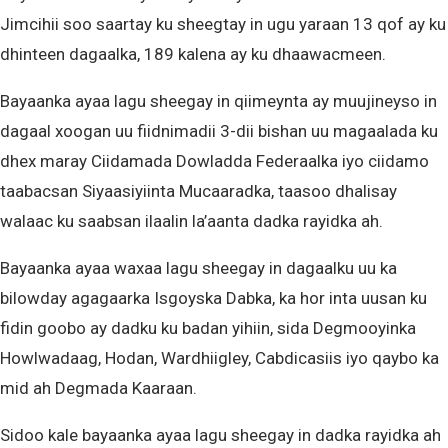
Jimcihii soo saartay ku sheegtay in ugu yaraan 13 qof ay ku
dhinteen dagaalka, 189 kalena ay ku dhaawacmeen.
Bayaanka ayaa lagu sheegay in qiimeynta ay muujineyso in
dagaal xoogan uu fiidnimadii 3-dii bishan uu magaalada ku
dhex maray Ciidamada Dowladda Federaalka iyo ciidamo
taabacsan Siyaasiyiinta Mucaaradka, taasoo dhalisay
walaac ku saabsan ilaalin la’aanta dadka rayidka ah.
Bayaanka ayaa waxaa lagu sheegay in dagaalku uu ka
bilowday agagaarka Isgoyska Dabka, ka hor inta uusan ku
fidin goobo ay dadku ku badan yihiin, sida Degmooyinka
Howlwadaag, Hodan, Wardhiigley, Cabdicasiis iyo qaybo ka
mid ah Degmada Kaaraan.
Sidoo kale bayaanka ayaa lagu sheegay in dadka rayidka ah