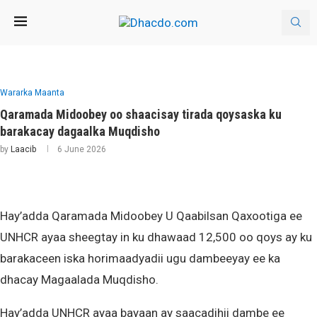
Wararka Maanta
Qaramada Midoobey oo shaacisay tirada qoysaska ku
barakacay dagaalka Muqdisho
by
Laacib
6 June 2026
Hay’adda Qaramada Midoobey U Qaabilsan Qaxootiga ee
UNHCR ayaa sheegtay in ku dhawaad 12,500 oo qoys ay ku
barakaceen iska horimaadyadii ugu dambeeyay ee ka
dhacay Magaalada Muqdisho.
Hay’adda UNHCR ayaa bayaan ay saacadihii dambe ee