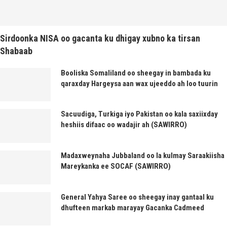
Sirdoonka NISA oo gacanta ku dhigay xubno ka tirsan
Shabaab
Booliska Somaliland oo sheegay in bambada ku
qaraxday Hargeysa aan wax ujeeddo ah loo tuurin
Sacuudiga, Turkiga iyo Pakistan oo kala saxiixday
heshiis difaac oo wadajir ah (SAWIRRO)
Madaxweynaha Jubbaland oo la kulmay Saraakiisha
Mareykanka ee SOCAF (SAWIRRO)
General Yahya Saree oo sheegay inay gantaal ku
dhufteen markab marayay Gacanka Cadmeed