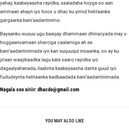
yahay, kaabeyaasha rayidka, xaaladaha hoyga oo aan
ammaan ahayn iyo hoos u dhac ku yimid helitaanka
gargaarka bani’aadantinimo.
Bayaanku wuxuu ugu baaqay dhammaan dhinacyada inay u
hoggaansamaan sharciga caalamiga ah ee
bani’aadantinimada iyo kan xuquuqul insaanka, oo ay ku
jiraan waajibaadka lagu kala saaro rayidka iyo
dagaalyahanada, ilaalinta kaabeyaasha danta guud iyo
fududeynta helitaanka badbaadada bani’aadantinimada.
Nagala soo xiriir: dhacdo@gmail.com
YOU MAY ALSO LIKE