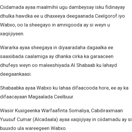
Ciidamada ayaa maalmihii ugu dambeysay isku fidinayay
dhulka hawdka ee u dhaxeeya deegaanada Ceelgorof iyo
Wabxo, oo la sheegayo in amnigooda ay si weyn u
xaqiijiyeen.
Wararka ayaa sheegaya in diyaaradaha dagaalka ee
saaxiibada caalamiga ay dhanka cirka ka garaaceen
dhufeys weyn oo maleeshiyada Al Shabaab ku lahayd
deegaankaasi.
Shabaabka ayaa Wabxo ku lahaa difaacooda hore, ee ay ka
difaacayaan Magaalada Ceelbuur.
Wasiir Kuxigeenka Warfaafinta Somaliya, Cabdiraxmaan
Yuusuf Cumar (Alcadaala) ayaa xaqiijiyay in ciidamadu ay si
buuxdo ula wareegeen Wabxo.