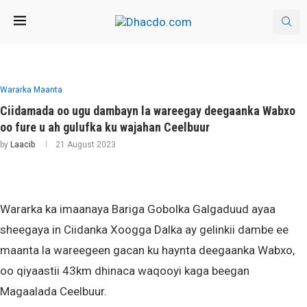
Wararka Maanta
Ciidamada oo ugu dambayn la wareegay deegaanka Wabxo
oo fure u ah gulufka ku wajahan Ceelbuur
by
Laacib
21 August 2023
Wararka ka imaanaya Bariga Gobolka Galgaduud ayaa
sheegaya in Ciidanka Xoogga Dalka ay gelinkii dambe ee
maanta la wareegeen gacan ku haynta deegaanka Wabxo,
oo qiyaastii 43km dhinaca waqooyi kaga beegan
Magaalada Ceelbuur.