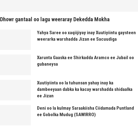
Dhowr gantaal oo lagu weeraray Dekedda Mokha
Yahya Saree oo xaqiijiyay inay Xuutiyiintu gaysteen
weerarka warshadda Jizan ee Sacuudiga
Xarunta Gaaska ee Shirkadda Aramco ee Jubail oo
gubaneysa
Xuutiyiinta oo la tuhunsan yahay inay ka
dambeeyaan dabka ka kacay warshadda shidaalka
ee Jizan
Deni oo la kulmay Saraakiisha Ciidamada Puntland
ee Gobolka Mudug (SAWIRRO)