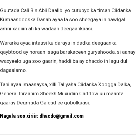
Guutada Cali Bin Abii Daalib iyo cutubyo ka tirsan Ciidanka
Kumaandooska Danab ayaa la soo sheegaya in hawlgal
amni xaqiiin ah ka wadaan deegaankaasi.
Wararka ayaa intaasi ku daraya in dadka deegaanka
qaybtood ay horaan isaga barakaceen guryahooda, si aanay
waxyeelo uga soo gaarin, haddiiba ay dhacdo in lagu dul
dagaalamo.
Tani ayaa imaanaysa, xilli Taliyaha Ciidanka Xoogga Dalka,
General Ibraahim Sheekh Muxudiin Caddow uu maanta
gaaray Degmada Galcad ee gobolkaasi.
Nagala soo xiriir: dhacdo@gmail.com