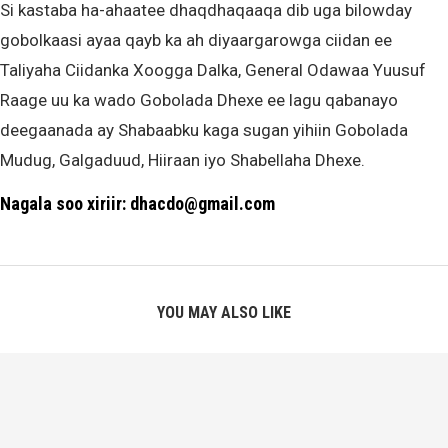
Si kastaba ha-ahaatee dhaqdhaqaaqa dib uga bilowday
gobolkaasi ayaa qayb ka ah diyaargarowga ciidan ee
Taliyaha Ciidanka Xoogga Dalka, General Odawaa Yuusuf
Raage uu ka wado Gobolada Dhexe ee lagu qabanayo
deegaanada ay Shabaabku kaga sugan yihiin Gobolada
Mudug, Galgaduud, Hiiraan iyo Shabellaha Dhexe.
Nagala soo xiriir: dhacdo@gmail.com
YOU MAY ALSO LIKE