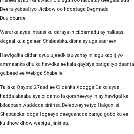
maleeshiyadii dhawaan dib ugu soo laabatay deegaanada
Beera-yabaal iyo Jicibow oo hoostaga Degmada
Buuloburde.
Wararka ayaa intaasi ku daraya in ciidamadu ay halkaasi
dagaal kula galeen Shabaabka, dibna ay uga saareen.
Hawlgalka ciidan ayuu ujeedkiisu yahay in lagu xaqiijiyo
ammaanka dhulka hawdka ee kala qaybiya bariga iyo daanta
galbeed ee Webiga Shabelle.
Taliska Qaybta 27aad ee Ciidanka Xoogga Dalka ayaa
hadda abaabulaya ciidamo la qorsheeyay in ay hawlgal ka
bilaabaan waddada xiriirisa Beledweyne iyo Halgan, si
Shabaabka looga fogeeyo deegaanada bariga gobolka ee
ku dhow dhow webiga jiinkiisa.