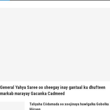
General Yahya Saree oo sheegay inay gantaal ku dhufteen
markab marayay Gacanka Cadmeed
Taliyaha Ciidamada oo xoojinaya hawlgalka Gobolka
Hiiraan