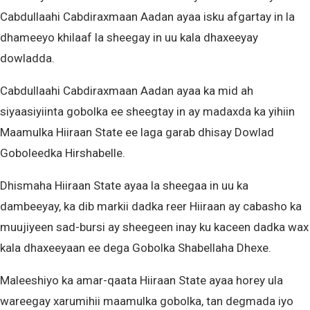
Cabdullaahi Cabdiraxmaan Aadan ayaa isku afgartay in la
dhameeyo khilaaf la sheegay in uu kala dhaxeeyay
dowladda.
Cabdullaahi Cabdiraxmaan Aadan ayaa ka mid ah
siyaasiyiinta gobolka ee sheegtay in ay madaxda ka yihiin
Maamulka Hiiraan State ee laga garab dhisay Dowlad
Goboleedka Hirshabelle.
Dhismaha Hiiraan State ayaa la sheegaa in uu ka
dambeeyay, ka dib markii dadka reer Hiiraan ay cabasho ka
muujiyeen sad-bursi ay sheegeen inay ku kaceen dadka wax
kala dhaxeeyaan ee dega Gobolka Shabellaha Dhexe.
Maleeshiyo ka amar-qaata Hiiraan State ayaa horey ula
wareegay xarumihii maamulka gobolka, tan degmada iyo