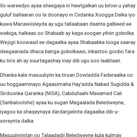
Ilo wareedyo ayaa sheegaya in hawlgalkan uu bilow u yahay
guluf ballaaran oo la doonayo in Ciidanka Xoogga Dalka iyo
kuwa Macawiisleyda ay ugu tallaabaan daanta galbeed ee
webiga, halkaas oo Shabaab ay kaga xoogan yihiin gobolka.
Wejigii koowaad ee dagaalka ayaa Shabaabka looga saaray
deegaanada dhaca bariga gobolkaasi, inkastoo goobo fara
ku tiris ah ay suurtagashay inay dib ugu soo laabtaan.
Dhanka kale masuuliyiin ka tirsan Dowladda Federaalka oo
uu hoggaaminayo Agaasimaha Hay’adda Nabad Sugidda &
Sirdoonka Qaranka (NISA), Cabdullaahi Maxamed Cali
(Sanbaloolshe) ayaa ku sugan Magaalada Beledweyne,
iyagoo ka shaqeynaya dardargelinta dagaalka dib-u-
xoreynta dalka.
Masuuliyiintan oo Talaadadii Beledweyne kula kulmay