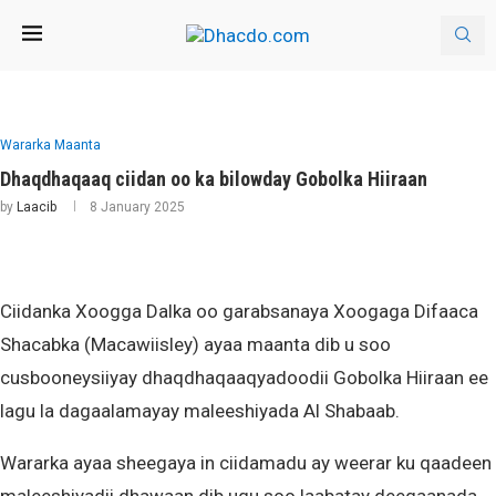
Wararka Maanta
Dhaqdhaqaaq ciidan oo ka bilowday Gobolka Hiiraan
by
Laacib
8 January 2025
Ciidanka Xoogga Dalka oo garabsanaya Xoogaga Difaaca
Shacabka (Macawiisley) ayaa maanta dib u soo
cusbooneysiiyay dhaqdhaqaaqyadoodii Gobolka Hiiraan ee
lagu la dagaalamayay maleeshiyada Al Shabaab.
Wararka ayaa sheegaya in ciidamadu ay weerar ku qaadeen