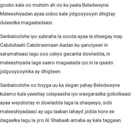
goobo kale oo muhiim ah oo ku yaala Beledweyne.
Maleeshiyadan ayaa sidoo kale jidgooyooyin dhigtay
duleedka magaaladaasi.
Sanbaloolshe iyo xubnaha la socda ayaa la sheegay inay
Cabdullaahi Cabdiraxmaan Aadan ku qanciyeen in
xarumahaasi lagu soo celiyo gacanta dowladda, in
maleeshiyada laga saaro magaalada iyo in la qaado
jidgooyooyinka ay dhigteen.
Sanbaloolshe oo hoyga uu ka degan yahay Beledweyne
kulamo kula yeeshay odayaasha iyo waxgaradka gobolkaasi
ayaa weydiistay in dowladda laga la shaqeeyo, sidii
maleeshiyadaasi ay ugu laaban lahayd jiidda hore ee
dagaalka lagu la jiro Al Shabaab amaba ay kala taggaan.