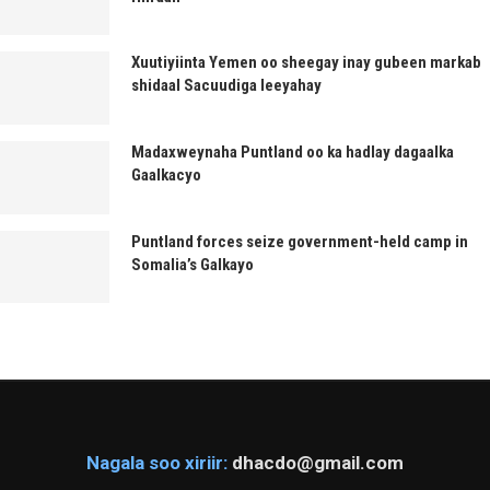
Xuutiyiinta Yemen oo sheegay inay gubeen markab
shidaal Sacuudiga leeyahay
Madaxweynaha Puntland oo ka hadlay dagaalka
Gaalkacyo
Puntland forces seize government-held camp in
Somalia’s Galkayo
Nagala soo xiriir:
dhacdo@gmail.com