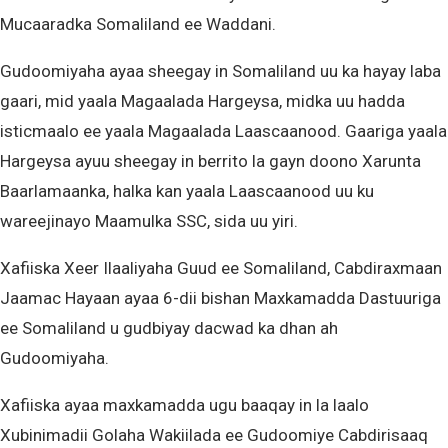
Mucaaradka Somaliland ee Waddani.
Gudoomiyaha ayaa sheegay in Somaliland uu ka hayay laba
gaari, mid yaala Magaalada Hargeysa, midka uu hadda
isticmaalo ee yaala Magaalada Laascaanood. Gaariga yaala
Hargeysa ayuu sheegay in berrito la gayn doono Xarunta
Baarlamaanka, halka kan yaala Laascaanood uu ku
wareejinayo Maamulka SSC, sida uu yiri.
Xafiiska Xeer Ilaaliyaha Guud ee Somaliland, Cabdiraxmaan
Jaamac Hayaan ayaa 6-dii bishan Maxkamadda Dastuuriga
ee Somaliland u gudbiyay dacwad ka dhan ah
Gudoomiyaha.
Xafiiska ayaa maxkamadda ugu baaqay in la laalo
Xubinimadii Golaha Wakiilada ee Gudoomiye Cabdirisaaq