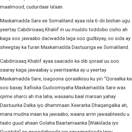
maalmood, cudurdaar la’aan.
Maxkamadda Sare ee Somaliland ayaa isla 6-dii bishan ugu
yeertay Cabdirisaaq Khaliif in uu muddo toddobo cisho ah
kaga soo jawaabo dacwadda laga soo gudbiyay, oo sida ay
sheegtay ka furan Maxkamadda Dastuuriga ee Somaliland.
Cabdirisaaq Khaliif ayaa saacado ka dib qoraal uu soo
saaray kaga jawaabay u yeeritaanka ay u yeertay
Maxkamadda Sare, isagoona qoraalkiisu ku yiri “Qoraalka ka
soo baxay Xafiiska Gudoomiyaha Maxkamadda Sare wax
qiime sharci ah ma laha, waxaanu baal marsan yahay
Dastuurka Dalka iyo dhammaan Xeerarka Dhaqangalka ah,
mana mudna inaan ka jawaabo, waana arrin jawaabteedu u
taalo guud ahaan Golaha Baarlamaanka [Wakiilada iyo
Guurtida] ee awoodahooda iyo xasaanadooda lagu