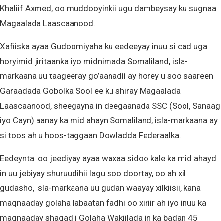
Khaliif Axmed, oo muddooyinkii ugu dambeysay ku sugnaa
Magaalada Laascaanood.
Xafiiska ayaa Gudoomiyaha ku eedeeyay inuu si cad uga
horyimid jiritaanka iyo midnimada Somaliland, isla-
markaana uu taageeray go’aanadii ay horey u soo saareen
Garaadada Gobolka Sool ee ku shiray Magaalada
Laascaanood, sheegayna in deegaanada SSC (Sool, Sanaag
iyo Cayn) aanay ka mid ahayn Somaliland, isla-markaana ay
si toos ah u hoos-taggaan Dowladda Federaalka.
Eedeynta loo jeediyay ayaa waxaa sidoo kale ka mid ahayd
in uu jebiyay shuruudihii lagu soo doortay, oo ah xil
gudasho, isla-markaana uu gudan waayay xilkiisii, kana
maqnaaday golaha labaatan fadhi oo xiriir ah iyo inuu ka
maqnaaday shaqadii Golaha Wakiilada in ka badan 45