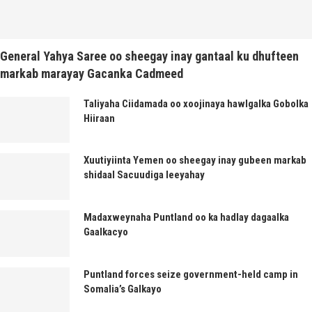
General Yahya Saree oo sheegay inay gantaal ku dhufteen
markab marayay Gacanka Cadmeed
Taliyaha Ciidamada oo xoojinaya hawlgalka Gobolka
Hiiraan
Xuutiyiinta Yemen oo sheegay inay gubeen markab
shidaal Sacuudiga leeyahay
Madaxweynaha Puntland oo ka hadlay dagaalka
Gaalkacyo
Puntland forces seize government-held camp in
Somalia’s Galkayo