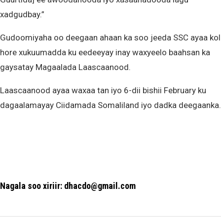
xadgudbay.”
Gudoomiyaha oo deegaan ahaan ka soo jeeda SSC ayaa kol
hore xukuumadda ku eedeeyay inay waxyeelo baahsan ka
gaysatay Magaalada Laascaanood.
Laascaanood ayaa waxaa tan iyo 6-dii bishii February ku
dagaalamayay Ciidamada Somaliland iyo dadka deegaanka.
Nagala soo xiriir: dhacdo@gmail.com