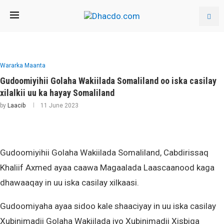
Wararka Maanta
Gudoomiyihii Golaha Wakiilada Somaliland oo iska casilay
xilalkii uu ka hayay Somaliland
by
Laacib
11 June 2023
Gudoomiyihii Golaha Wakiilada Somaliland, Cabdirissaq
Khaliif Axmed ayaa caawa Magaalada Laascaanood kaga
dhawaaqay in uu iska casilay xilkaasi.
Gudoomiyaha ayaa sidoo kale shaaciyay in uu iska casilay
Xubinimadii Golaha Wakiilada iyo Xubinimadii Xisbiga