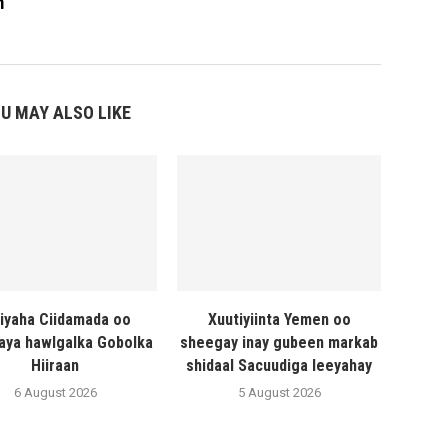
m
U MAY ALSO LIKE
liyaha Ciidamada oo
Xuutiyiinta Yemen oo
naya hawlgalka Gobolka
sheegay inay gubeen markab
Hiiraan
shidaal Sacuudiga leeyahay
6 August 2026
5 August 2026