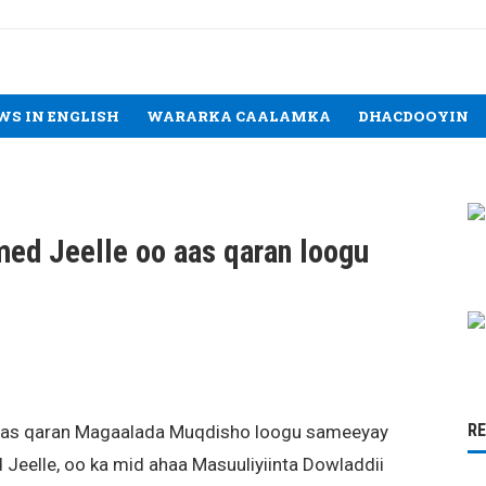
WS IN ENGLISH
WARARKA CAALAMKA
DHACDOOYIN
ed Jeelle oo aas qaran loogu
R
 aas qaran Magaalada Muqdisho loogu sameeyay
eelle, oo ka mid ahaa Masuuliyiinta Dowladdii