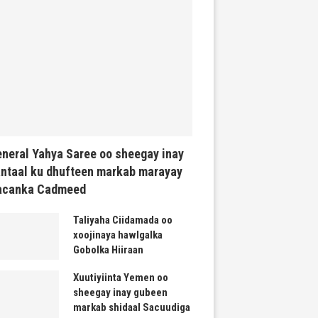
neral Yahya Saree oo sheegay inay
ntaal ku dhufteen markab marayay
acanka Cadmeed
Taliyaha Ciidamada oo
xoojinaya hawlgalka
Gobolka Hiiraan
Xuutiyiinta Yemen oo
sheegay inay gubeen
markab shidaal Sacuudiga