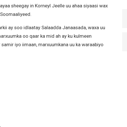
yaa sheegay in Korneyl Jeelle uu ahaa siyaasi wax
 Soomaaliyeed.
ii ay soo idlaatay Salaadda Janaasada, waxa uu
marxuumka oo qaar ka mid ah ay ku kulmeen
y samir iyo iimaan, marxuumkana uu ka waraabiyo