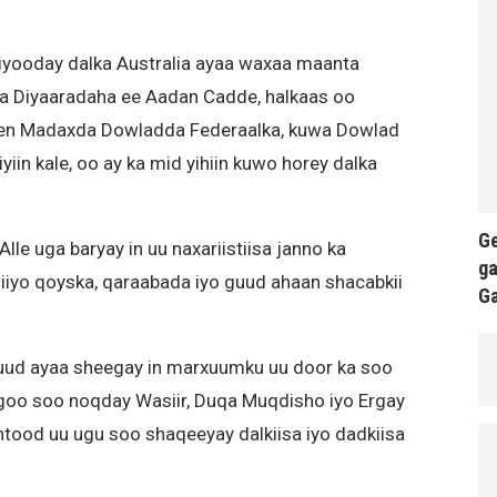
iyooday dalka Australia ayaa waxaa maanta
ka Diyaaradaha ee Aadan Cadde, halkaas oo
een Madaxda Dowladda Federaalka, kuwa Dowlad
in kale, oo ay ka mid yihiin kuwo horey dalka
Ge
e uga baryay in uu naxariistiisa janno ka
ga
siiyo qoyska, qaraabada iyo guud ahaan shacabkii
G
d ayaa sheegay in marxuumku uu door ka soo
goo soo noqday Wasiir, Duqa Muqdisho iyo Ergay
od uu ugu soo shaqeeyay dalkiisa iyo dadkiisa