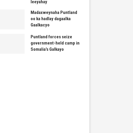
leeyahay
Madaxweynaha Puntland
oo ka hadlay dagaalka
Gaalkacyo
Puntland forces seize
government-held camp in
Somalia’s Galkayo