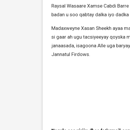
Raysal Wasaare Xamse Cabdi Barre a
badan u soo qabtay dalka iyo dadka
Madaxweyne Xasan Sheekh ayaa mark
si gaar ah ugu tacsiyeeyay qoyska 
janaasada, isagoona Alle uga barya
Jannatul Firdows.