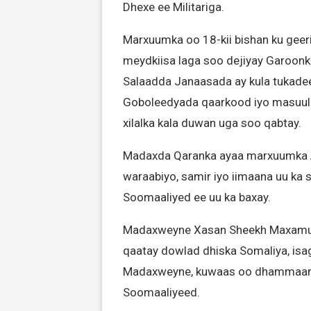
Dhexe ee Militariga.
Marxuumka oo 18-kii bishan ku geer
meydkiisa laga soo dejiyay Garoon
Salaadda Janaasada ay kula tukad
Goboleedyada qaarkood iyo masuuliyi
xilalka kala duwan uga soo qabtay.
Madaxda Qaranka ayaa marxuumka All
waraabiyo, samir iyo iimaana uu ka 
Soomaaliyed ee uu ka baxay.
Madaxweyne Xasan Sheekh Maxamuu
qaatay dowlad dhiska Somaliya, isa
Madaxweyne, kuwaas oo dhammaanto
Soomaaliyeed.