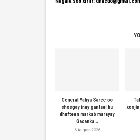
Nagala soo xiriir: dhacdo@gmail.co
YO
General Yahya Saree oo
Ta
sheegay inay gantaal ku
xooji
dhufteen markab marayay
Gacanka...
6 August 2026