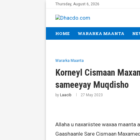
Thursday, August 6, 2026
HOME
WARARKA MAANTA
NE
Wararka Maanta
Korneyl Cismaan Maxam
sameeyay Muqdisho
by
Laacib
27 May 2023
Allaha u naxariistee waxaa maanta
Gaashaanle Sare Cismaan Maxamed J